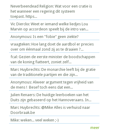
Neverbeendead Religion: Wat voor een cratie is
het wanneer een regering dit systeem
toepast. https...
Vic Dierckx: Weet er iemand welke liedjes Lou
Marvin op accordeon speelt bij de intro van...
Anonymous: Is een "fobie" geen ziekte?
vraagteken: Hoe lang doet de aardbol er precies
over om éénmaal zond zij as te draaien ?...
fcal: Gezien de eerste minister de boodschappen
van de koning fiatteert, zoniet zelf...
Marc Huybrechts: De monarchie leeft bij de gratie
van de traditionele partijen en die zijn...
Anonymous: Alweer argument tegen vrijheid van
de mens ! Besef toch eens dat een...
Julien Renaers: De huidige leerboeken van het
Duits zijn gebaseerd op het Hannoveraans. In...
Marc Huybrechts: @Mike Alles is verhuisd naar
Doorbraak.be
Mike: weken... veel weken ;-)
meer