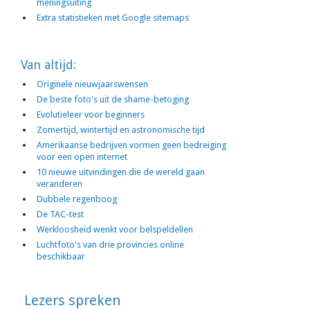
meningsuiting
Extra statistieken met Google sitemaps
Van altijd:
Originele nieuwjaarswensen
De beste foto's uit de shame-betoging
Evolutieleer voor beginners
Zomertijd, wintertijd en astronomische tijd
Amerikaanse bedrijven vormen geen bedreiging
voor een open internet
10 nieuwe uitvindingen die de wereld gaan
veranderen
Dubbele regenboog
De TAC-test
Werkloosheid wenkt voor belspeldellen
Luchtfoto's van drie provincies online
beschikbaar
Lezers spreken