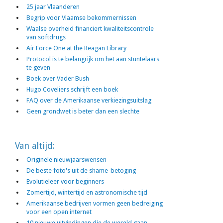
25 jaar Vlaanderen
Begrip voor Vlaamse bekommernissen
Waalse overheid financiert kwaliteitscontrole
van softdrugs
Air Force One at the Reagan Library
Protocol is te belangrijk om het aan stuntelaars
te geven
Boek over Vader Bush
Hugo Coveliers schrijft een boek
FAQ over de Amerikaanse verkiezingsuitslag
Geen grondwet is beter dan een slechte
Van altijd:
Originele nieuwjaarswensen
De beste foto's uit de shame-betoging
Evolutieleer voor beginners
Zomertijd, wintertijd en astronomische tijd
Amerikaanse bedrijven vormen geen bedreiging
voor een open internet
10 nieuwe uitvindingen die de wereld gaan