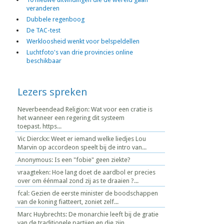
veranderen
Dubbele regenboog
De TAC-test
Werkloosheid wenkt voor belspeldellen
Luchtfoto's van drie provincies online
beschikbaar
Lezers spreken
Neverbeendead Religion: Wat voor een cratie is
het wanneer een regering dit systeem
toepast. https...
Vic Dierckx: Weet er iemand welke liedjes Lou
Marvin op accordeon speelt bij de intro van...
Anonymous: Is een "fobie" geen ziekte?
vraagteken: Hoe lang doet de aardbol er precies
over om éénmaal zond zij as te draaien ?...
fcal: Gezien de eerste minister de boodschappen
van de koning fiatteert, zoniet zelf...
Marc Huybrechts: De monarchie leeft bij de gratie
van de traditionele partijen en die zijn...