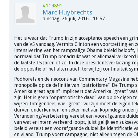
#119891
Marc Huybrechts
dinsdag, 26 juli, 2016 - 16:57
Het is waar dat Trump in zijn acceptance speech een gri
van de VS vandaag. Vermits Clinton een voortzetting en z
intensivering van het rampzalige Obama beleid belooft, 
normaal dat Trump benadrukt wat er allemaal verkeerd 
de laatste 15 Jaren of zo. In deze presidentsverkiezing re
de oppositie of het alternatief, terwijl zij continuiteit sy
Podhoretz en de neocons van Commentary Magazine he
monopolie op de definitie van "patriotisme". De Trump 
Amerika great again" impliceert dat Amerika "great" was
zijn. Het is geen "onpatriotische daad" van op de eigen 
wijzen. Integendeel, wie "great" wil zijn moet de eigen 
durven onderkennen, en zeker niet aan kopindegronderij
Verandering/verbetering vereist een voorafgaande duideli
van wat er intern verkeerd loopt, juist gelijk een suksesv
beleid vereist een voorafgaande duidelijke identificatie v
en vijand. Trump voert campagne, niet alleen tegen de 