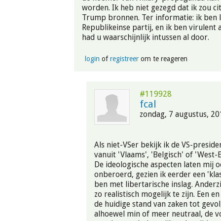
worden. Ik heb niet gezegd dat ik zou ci
Trump bronnen. Ter informatie: ik ben l
Republikeinse partij, en ik ben virulent
had u waarschijnlijk intussen al door.
login
of
registreer
om te reageren
#119928
fcal
zondag, 7 augustus, 20
Als niet-VSer bekijk ik de VS-presid
vanuit 'Vlaams', 'Belgisch' of 'West-
De ideologische aspecten laten mij o
onberoerd, gezien ik eerder een 'klas
ben met libertarische inslag. Anderz
zo realistisch mogelijk te zijn. Een e
de huidige stand van zaken tot gevolg
alhoewel min of meer neutraal, de v