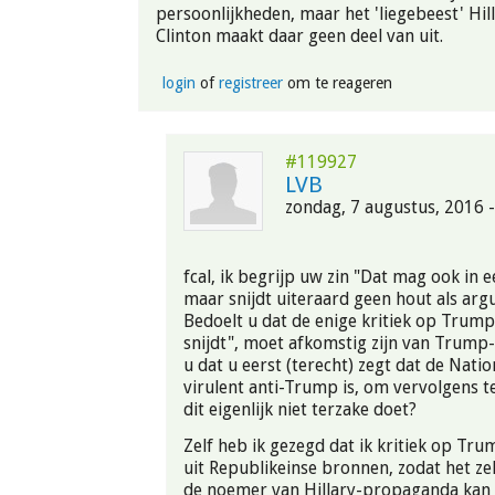
persoonlijkheden, maar het 'liegebeest' Hi
Clinton maakt daar geen deel van uit.
login
of
registreer
om te reageren
#119927
LVB
zondag, 7 augustus, 2016 -
fcal, ik begrijp uw zin "Dat mag ook in 
maar snijdt uiteraard geen hout als arg
Bedoelt u dat de enige kritiek op Trump
snijdt", moet afkomstig zijn van Trump
u dat u eerst (terecht) zegt dat de Nati
virulent anti-Trump is, om vervolgens t
dit eigenlijk niet terzake doet?
Zelf heb ik gezegd dat ik kritiek op Tru
uit Republikeinse bronnen, zodat het ze
de noemer van Hillary-propaganda kan 