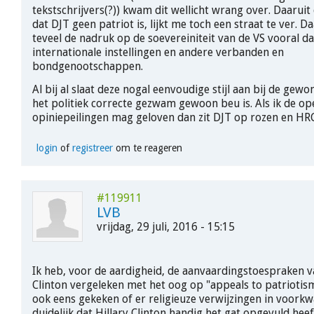
tekstschrijvers(?)) kwam dit wellicht wrang over. Daarui
dat DJT geen patriot is, lijkt me toch een straat te ver. 
teveel de nadruk op de soevereiniteit van de VS vooral dan
internationale instellingen en andere verbanden en
bondgenootschappen.
Al bij al slaat deze nogal eenvoudige stijl aan bij de gewo
het politiek correcte gezwam gewoon beu is. Als ik de o
opiniepeilingen mag geloven dan zit DJT op rozen en HR
login
of
registreer
om te reageren
#119911
LVB
vrijdag, 29 juli, 2016 - 15:15
Ik heb, voor de aardigheid, de aanvaardingstoespraken 
Clinton vergeleken met het oog op "appeals to patriotis
ook eens gekeken of er religieuze verwijzingen in voork
duidelijk dat Hillary Clinton handig het gat opgevuld he