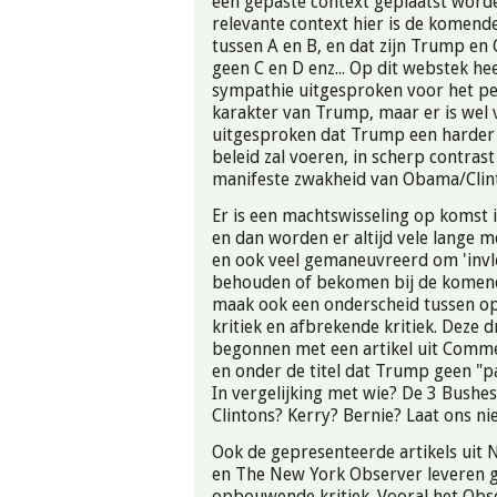
een gepaste context geplaatst word
relevante context hier is de komend
tussen A en B, en dat zijn Trump en C
geen C en D enz... Op dit webstek h
sympathie uitgesproken voor het pe
karakter van Trump, maar er is wel 
uitgesproken dat Trump een harder
beleid zal voeren, in scherp contras
manifeste zwakheid van Obama/Clin
Er is een machtswisseling op komst 
en dan worden er altijd vele lange 
en ook veel gemaneuvreerd om 'invl
behouden of bekomen bij de komende
maak ook een onderscheid tussen 
kritiek en afbrekende kritiek. Deze d
begonnen met een artikel uit Comm
en onder de titel dat Trump geen "pat
In vergelijking met wie? De 3 Bush
Clintons? Kerry? Bernie? Laat ons niet 
Ook de gepresenteerde artikels uit 
en The New York Observer leveren 
opbouwende kritiek. Vooral het Obse