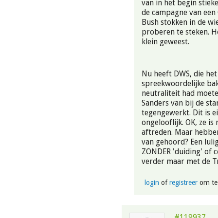
van in het begin stiek
de campagne van een 
Bush stokken in de wi
proberen te steken. H
klein geweest.
Nu heeft DWS, die het
spreekwoordelijke ba
neutraliteit had moete
Sanders van bij de star
tegengewerkt. Dit is ei
ongelooflijk. OK, ze i
aftreden. Maar hebben
van gehoord? Een lulig
ZONDER 'duiding' of c
verder maar met de T
login
of
registreer
om te
#119937