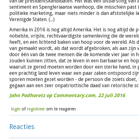
van de presidentskandidaten. Het was een uitbarsting van 
sentiment en Spengleriaanse wanhoop, die misschien past in
politieke marketing, maar niets minder is dan afstotelijke l
Verenigde Staten. (...)
Amerika in 2016 is nog altijd Amerika. Het is nog altijd de p
nobelste, vrijste, rechtvaardigste samenleving die de werel
heeft, en een lichtend baken van hoop voor de wereld. Als 
van gemaakt wordt, als dat wordt afgebroken, als aan zijn 
door één van de twee mensen die de komende vier jaar in h
zouden kunnen zitten, dat ze leven in een barbaarse en ho
waaruit ze gered moeten worden door een sterke hand, in p
een prachtig land leven waar een paar zaken ontspoord zijn
sporen moeten gezet worden - de persoon die zoiets doet, i
gegaan aan een zeer onpatriottische daad van retorische s
John Podhoretz op Commentary.com, 22 juli 2016
login
of
registreer
om te reageren
Reacties