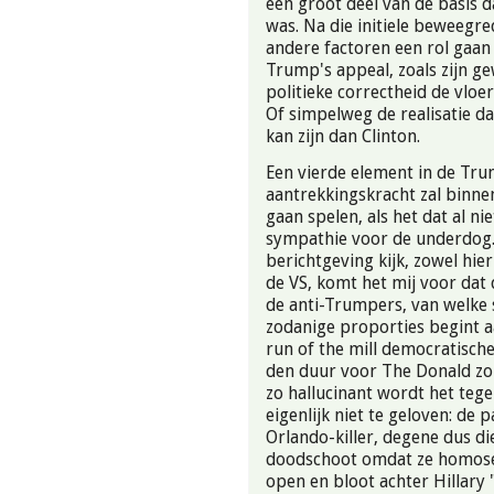
een groot deel van de basis 
was. Na die initiele beweegre
andere factoren een rol gaan 
Trump's appeal, zoals zijn 
politieke correctheid de vloer
Of simpelweg de realisatie da
kan zijn dan Clinton.
Een vierde element in de Tr
aantrekkingskracht zal binne
gaan spelen, als het dat al nie
sympathie voor de underdog. 
berichtgeving kijk, zowel hier 
de VS, komt het mij voor dat 
de anti-Trumpers, van welke 
zodanige proporties begint 
run of the mill democratisc
den duur voor The Donald z
zo hallucinant wordt het teg
eigenlijk niet te geloven: de 
Orlando-killer, degene dus d
doodschoot omdat ze homosex
open en bloot achter Hillary "