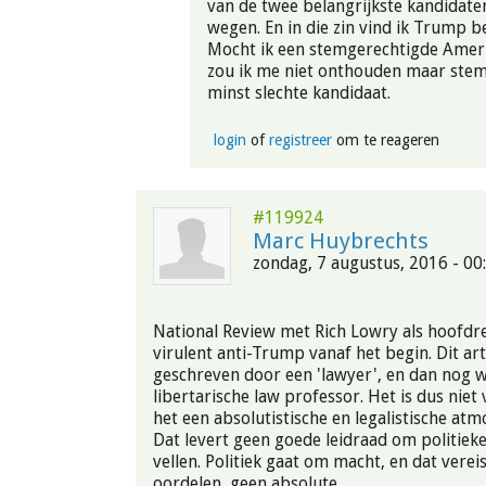
van de twee belangrijkste kandidaten
wegen. En in die zin vind ik Trump b
Mocht ik een stemgerechtigde Ameri
zou ik me niet onthouden maar ste
minst slechte kandidaat.
login
of
registreer
om te reageren
#119924
Marc Huybrechts
zondag, 7 augustus, 2016 - 00
National Review met Rich Lowry als hoofdr
virulent anti-Trump vanaf het begin. Dit ar
geschreven door een 'lawyer', en dan nog w
libertarische law professor. Het is dus niet
het een absolutistische en legalistische atmo
Dat levert geen goede leidraad om politiek
vellen. Politiek gaat om macht, en dat verei
oordelen, geen absolute.