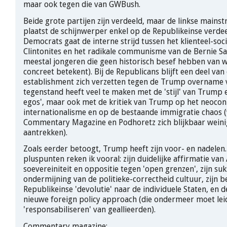
maar ook tegen die van GWBush.
Beide grote partijen zijn verdeeld, maar de linkse main
plaatst de schijnwerper enkel op de Republikeinse verdee
Democrats gaat de interne strijd tussen het klienteel-soc
Clintonites en het radikale communisme van de Bernie S
meestal jongeren die geen historisch besef hebben va
concreet betekent). Bij de Republicans blijft een deel van
establishment zich verzetten tegen de Trump overname va
tegenstand heeft veel te maken met de 'stijl' van Trump 
egos', maar ook met de kritiek van Trump op het neocon
internationalisme en op de bestaande immigratie chaos 
Commentary Magazine en Podhoretz zich blijkbaar weini
aantrekken).
Zoals eerder betoogt, Trump heeft zijn voor- en nadelen.
pluspunten reken ik vooral: zijn duidelijke affirmatie va
soevereiniteit en oppositie tegen 'open grenzen', zijn suk
ondermijning van de politieke-correctheid cultuur, zijn b
Republikeinse 'devolutie' naar de individuele Staten, en 
nieuwe foreign policy approach (die ondermeer moet lei
'responsabiliseren' van geallieerden).
Commentary magazine: