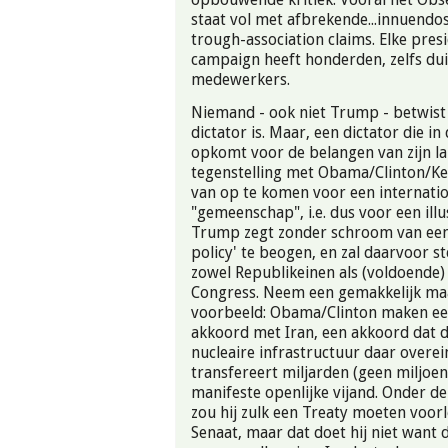
staat vol met afbrekende...innuendos
trough-association claims. Elke presi
campaign heeft honderden, zelfs du
medewerkers.
Niemand - ook niet Trump - betwist 
dictator is. Maar, een dictator die in
opkomt voor de belangen van zijn la
tegenstelling met Obama/Clinton/Ke
van op te komen voor een internati
"gemeenschap", i.e. dus voor een illu
Trump zegt zonder schroom van een 
policy' te beogen, en zal daarvoor s
zowel Republikeinen als (voldoende
Congress. Neem een gemakkelijk maa
voorbeeld: Obama/Clinton maken ee
akkoord met Iran, een akkoord dat 
nucleaire infrastructuur daar overei
transfereert miljarden (geen miljoe
manifeste openlijke vijand. Onder de
zou hij zulk een Treaty moeten voor
Senaat, maar dat doet hij niet want d