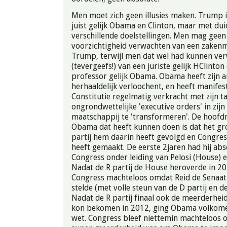
Men moet zich geen illusies maken. Trump i
juist gelijk Obama en Clinton, maar met duid
verschillende doelstellingen. Men mag geen 
voorzichtigheid verwachten van een zakenm
Trump, terwijl men dat wel had kunnen ve
(tevergeefs!) van een juriste gelijk HClinton
professor gelijk Obama. Obama heeft zijn
herhaaldelijk verloochent, en heeft manifes
Constitutie regelmatig verkracht met zijn ta
ongrondwettelijke 'executive orders' in zij
maatschappij te 'transformeren'. De hoof
Obama dat heeft kunnen doen is dat het gr
partij hem daarin heeft gevolgd en Congre
heeft gemaakt. De eerste 2jaren had hij ab
Congress onder leiding van Pelosi (House) e
Nadat de R partij de House heroverde in 20
Congress machteloos omdat Reid de Senaat o
stelde (met volle steun van de D partij en d
Nadat de R partij finaal ook de meerderheid
kon bekomen in 2012, ging Obama volkome
wet. Congress bleef niettemin machteloos 