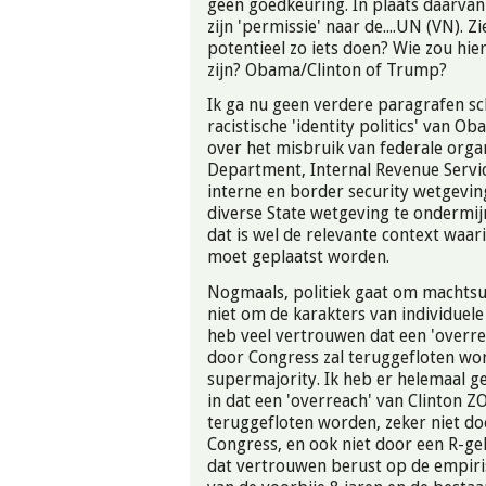
geen goedkeuring. In plaats daarvan 
zijn 'permissie' naar de....UN (VN). 
potentieel zo iets doen? Wie zou hier
zijn? Obama/Clinton of Trump?
Ik ga nu geen verdere paragrafen sc
racistische 'identity politics' van O
over het misbruik van federale orga
Department, Internal Revenue Servic
interne en border security wetgevin
diverse State wetgeving te ondermijn
dat is wel de relevante context waar
moet geplaatst worden.
Nogmaals, politiek gaat om machtsu
niet om de karakters van individuele 
heb veel vertrouwen dat een 'overr
door Congress zal teruggefloten wo
supermajority. Ik heb er helemaal 
in dat een 'overreach' van Clinton
teruggefloten worden, zeker niet do
Congress, en ook niet door een R-ge
dat vertrouwen berust op de empiri