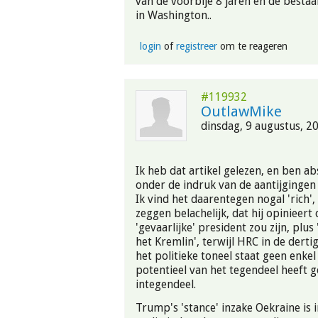
van de voorbije 8 jaren en de besta
in Washington..
login
of
registreer
om te reageren
#119932
OutlawMike
dinsdag, 9 augustus, 2
Ik heb dat artikel gelezen, en ben ab
onder de indruk van de aantijgingen 
Ik vind het daarentegen nogal 'rich',
zeggen belachelijk, dat hij opinieer
'gevaarlijke' president zou zijn, plus
het Kremlin', terwijl HRC in de dertig
het politieke toneel staat geen enkel
potentieel van het tegendeel heeft 
integendeel.
Trump's 'stance' inzake Oekraine is 