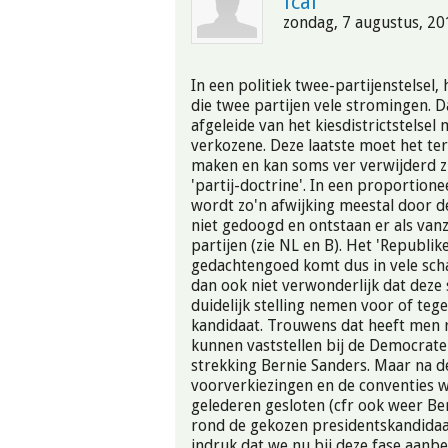
fcal
zondag, 7 augustus, 20
In een politiek twee-partijenstelsel,
die twee partijen vele stromingen. D
afgeleide van het kiesdistrictstelsel 
verkozene. Deze laatste moet het te
maken en kan soms ver verwijderd zi
'partij-doctrine'. In een proportionee
wordt zo'n afwijking meestal door de
niet gedoogd en ontstaan er als van
partijen (zie NL en B). Het 'Republik
gedachtengoed komt dus in vele scha
dan ook niet verwonderlijk dat deze
duidelijk stelling nemen voor of teg
kandidaat. Trouwens dat heeft men r
kunnen vaststellen bij de Democrat
strekking Bernie Sanders. Maar na d
voorverkiezingen en de conventies 
gelederen gesloten (cfr ook weer Be
rond de gekozen presidentskandidaat
indruk dat we nu bij deze fase aanbe