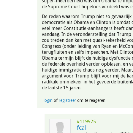
super-meerderheid was om Obama te imp
de Supreme Court hopeloos verdeeld was en 
De reden waarom Trump niet zo gevaarlijk 
democratie als Obama en Clinton is omdat d
veel meer Constitutie-aanhangers heeft dan
vandaag. In de veronderstelling dat Trump 
zou treden dan kan met quasi-zekerheid voo
Congress (onder leiding van Ryan en McCon
terugfluiten en zelfs impeachen. Met Clint
Obama termijn blijft de huidige dysfunctie 
de federale overheid verder opblazen, en v
huidige immigratie chaos nog verder. Maar,
argument voor Trump blijft voor mij de ka
radikale ommekeer in het gevoerde buitenl
de laatste 15 jaren.
login
of
registreer
om te reageren
#119925
fcal