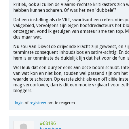
kritiek, ook al zullen de Vlaams-rechtse kritikasters zich 
hebben kunnen scharen. Of was het nen 'dubbele'?
Dat een instelling als de VRT, swadisant een referentiespe
vakgebied, vervolgens zijn eigen hoofdredacteurs het b
ontzeggen, vond ik getuigen van amateurisme ten top. M
dus maar wat.
Nu zou Van Dievel de drijvende kracht zijn geweest, en zij
tenminste consequent inhoudsloos en satire-achtig. En do
hem is er tenminste de duidelijk lijn dat het voor de fun is
Wel leuk dat een burger eens aan deze boom schudt. Inte
van wat kon en niet kon, zouden wel passend zijn om het
waarde te schatten. Op eerste zicht: als een officiële instel
mag veroorloven, dan is dit een mooie vrijkaart voor zel
bloggers.
login
of
registreer
om te reageren
#68196