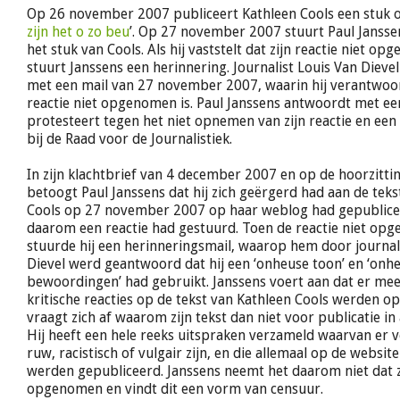
Op 26 november 2007 publiceert Kathleen Cools een stuk on
zijn het o zo beu
’. Op 27 november 2007 stuurt Paul Jansse
het stuk van Cools. Als hij vaststelt dat zijn reactie niet o
stuurt Janssens een herinnering. Journalist Louis Van Diev
met een mail van 27 november 2007, waarin hij verantwo
reactie niet opgenomen is. Paul Janssens antwoordt met een
protesteert tegen het niet opnemen van zijn reactie en een
bij de Raad voor de Journalistiek.
In zijn klachtbrief van 4 december 2007 en op de hoorzitti
betoogt Paul Janssens dat hij zich geërgerd had aan de teks
Cools op 27 november 2007 op haar weblog had gepubliceer
daarom een reactie had gestuurd. Toen de reactie niet op
stuurde hij een herinneringsmail, waarop hem door journal
Dievel werd geantwoord dat hij een ‘onheuse toon’ en ‘onh
bewoordingen’ had gebruikt. Janssens voert aan dat er mee
kritische reacties op de tekst van Kathleen Cools werden 
vraagt zich af waarom zijn tekst dan niet voor publicatie 
Hij heeft een hele reeks uitspraken verzameld waarvan er ve
ruw, racistisch of vulgair zijn, en die allemaal op de websit
werden gepubliceerd. Janssens neemt het daarom niet dat zij
opgenomen en vindt dit een vorm van censuur.