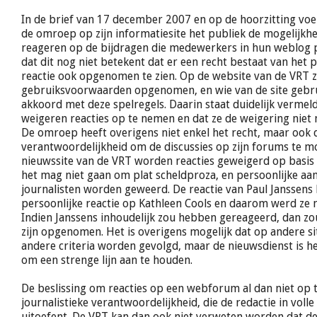
In de brief van 17 december 2007 en op de hoorzitting voe
de omroep op zijn informatiesite het publiek de mogelijkhe
reageren op de bijdragen die medewerkers in hun weblog 
dat dit nog niet betekent dat er een recht bestaat van het 
reactie ook opgenomen te zien. Op de website van de VRT z
gebruiksvoorwaarden opgenomen, en wie van de site gebr
akkoord met deze spelregels. Daarin staat duidelijk vermel
weigeren reacties op te nemen en dat ze de weigering niet
De omroep heeft overigens niet enkel het recht, maar ook 
verantwoordelijkheid om de discussies op zijn forums te m
nieuwssite van de VRT worden reacties geweigerd op basis v
het mag niet gaan om plat scheldproza, en persoonlijke aa
journalisten worden geweerd. De reactie van Paul Janssen
persoonlijke reactie op Kathleen Cools en daarom werd ze
Indien Janssens inhoudelijk zou hebben gereageerd, dan zou
zijn opgenomen. Het is overigens mogelijk dat op andere s
andere criteria worden gevolgd, maar de nieuwsdienst is het
om een strenge lijn aan te houden.
De beslissing om reacties op een webforum al dan niet op 
journalistieke verantwoordelijkheid, die de redactie in voll
uitoefent. De VRT kan dan ook niet verweten worden dat de