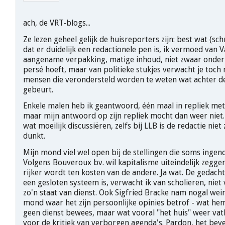
ach, de VRT-blogs...
Ze lezen geheel gelijk de huisreporters zijn: best wat (schrij
dat er duidelijk een redactionele pen is, ik vermoed van V
aangename verpakking, matige inhoud, niet zwaar onde
persé hoeft, maar van politieke stukjes verwacht je toch
mensen die verondersteld worden te weten wat achter 
gebeurt.
Enkele malen heb ik geantwoord, één maal in repliek met
maar mijn antwoord op zijn repliek mocht dan weer niet. 
wat moeilijk discussiëren, zelfs bij LLB is de redactie niet
dunkt.
Mijn mond viel wel open bij de stellingen die soms inge
Volgens Bouveroux bv. wil kapitalisme uiteindelijk zegge
rijker wordt ten kosten van de andere. Ja wat. De gedach
een gesloten systeem is, verwacht ik van scholieren, nie
zo'n staat van dienst. Ook Sigfried Bracke nam nogal wei
mond waar het zijn persoonlijke opinies betrof - wat h
geen dienst bewees, maar wat vooral "het huis" weer va
voor de kritiek van verborgen agenda's. Pardon, het beve