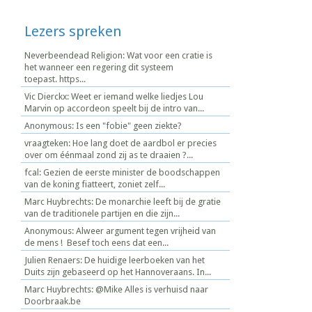
Lezers spreken
Neverbeendead Religion: Wat voor een cratie is
het wanneer een regering dit systeem
toepast. https...
Vic Dierckx: Weet er iemand welke liedjes Lou
Marvin op accordeon speelt bij de intro van...
Anonymous: Is een "fobie" geen ziekte?
vraagteken: Hoe lang doet de aardbol er precies
over om éénmaal zond zij as te draaien ?...
fcal: Gezien de eerste minister de boodschappen
van de koning fiatteert, zoniet zelf...
Marc Huybrechts: De monarchie leeft bij de gratie
van de traditionele partijen en die zijn...
Anonymous: Alweer argument tegen vrijheid van
de mens ! Besef toch eens dat een...
Julien Renaers: De huidige leerboeken van het
Duits zijn gebaseerd op het Hannoveraans. In...
Marc Huybrechts: @Mike Alles is verhuisd naar
Doorbraak.be