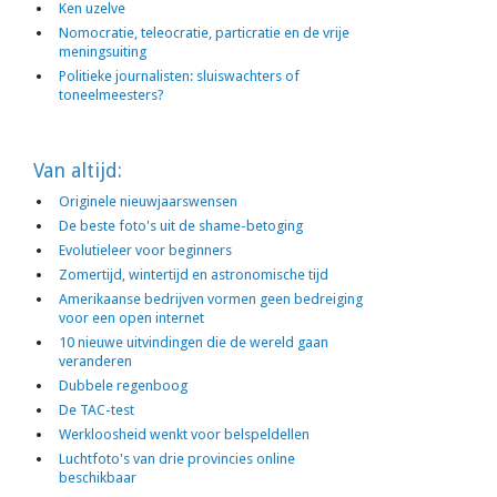
Ken uzelve
Nomocratie, teleocratie, particratie en de vrije
meningsuiting
Politieke journalisten: sluiswachters of
toneelmeesters?
Van altijd:
Originele nieuwjaarswensen
De beste foto's uit de shame-betoging
Evolutieleer voor beginners
Zomertijd, wintertijd en astronomische tijd
Amerikaanse bedrijven vormen geen bedreiging
voor een open internet
10 nieuwe uitvindingen die de wereld gaan
veranderen
Dubbele regenboog
De TAC-test
Werkloosheid wenkt voor belspeldellen
Luchtfoto's van drie provincies online
beschikbaar