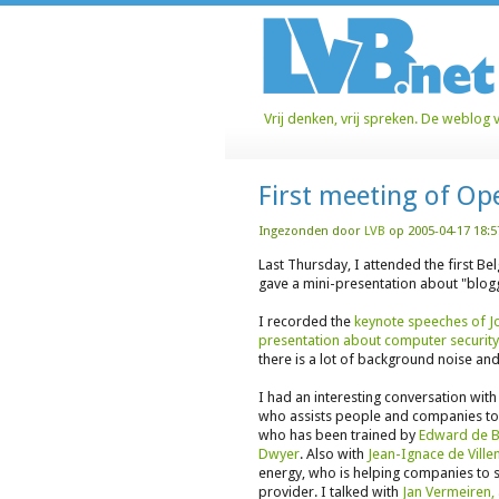
Vrij denken, vrij spreken. De weblog 
First meeting of O
Ingezonden door
LVB
op 2005-04-17 18:5
Last Thursday, I attended the first Be
gave a mini-presentation about "blogg
I recorded the
keynote speeches of J
presentation about computer security
there is a lot of background noise and
I had an interesting conversation wit
who assists people and companies to us
who has been trained by
Edward de 
Dwyer
. Also with
Jean-Ignace de Ville
energy, who is helping companies to se
provider. I talked with
Jan Vermeiren,