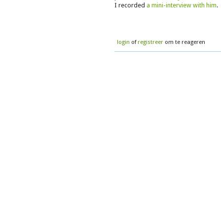
I recorded
a mini-interview with him
.
login
of
registreer
om te reageren