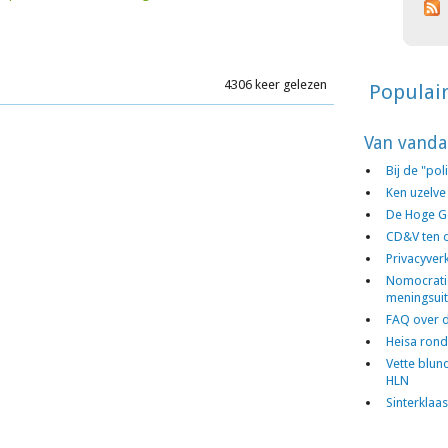
4306 keer gelezen
Populai
Van vanda
Bij de "po
Ken uzelve
De Hoge G
CD&V ten o
Privacyver
Nomocratie,
meningsuit
FAQ over d
Heisa rond
Vette blun
HLN
Sinterklaa