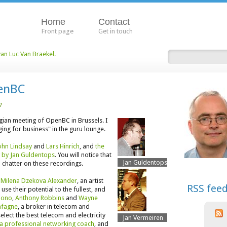
Home
Contact
Front page
Get in touch
van Luc Van Braekel.
penBC
7
lgian meeting of OpenBC in Brussels. I
ing for business" in the guru lounge.
ohn Lindsay
and
Lars Hinrich
, and
the
 by Jan Guldentops
. You will notice that
Jan Guldentops
 chatter on these recordings.
h
Milena Dzekova Alexander
, an artist
RSS fee
e their potential to the fullest, and
Bono
,
Anthony Robbins
and
Wayne
nfagne
, a broker in telecom and
lect the best telecom and electricity
Jan Vermeiren
 a professional networking coach
, and