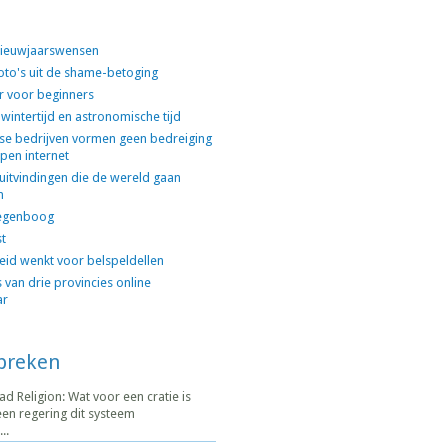
 nieuwjaarswensen
oto's uit de shame-betoging
er voor beginners
 wintertijd en astronomische tijd
se bedrijven vormen geen bedreiging
pen internet
uitvindingen die de wereld gaan
n
egenboog
st
id wenkt voor belspeldellen
 van drie provincies online
ar
spreken
 Religion: Wat voor een cratie is
en regering dit systeem
..