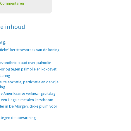
Commentaren
re inhoud
ag:
litieke" kersttoespraak van de koning
ezondheidsraad over palmolie
orlog tegen palmolie en kokosvet
klaring
 teleocratie, particratie en de vrije
ing
e Amerikaanse verkiezingsuitslag
 een illegale metalen kerstboom
der in De Morgen, dikke pluim voor
s tegen de opwarming