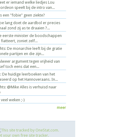
Weet er iemand welke liedjes Lou
rdeon speelt bij de intro van...
 een "fobie" geen ziekte?
oe lang doet de aardbol er precies
l zond zij as te draaien ?...
de eerste minister de boodschappen
iatteert, zoniet zelf...
ts: De monarchie leeft bij de gratie
nele partijen en die zijn...
weer argument tegen vrijheid van
ef toch eens dat een...
s: De huidige leerboeken van het
baseerd op het Hannoveraans. In...
ts: @Mike Alles is verhuisd naar
e
 veel weken ;-)
meer