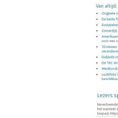
Van altijd:
Originele
De beste f
Evolutiele
Zomertijd,
Amerikaan
voor een o
10 nieuwe 
verandere
Dubbele r
De TAC-te
Werklooshe
Luchtfoto's
beschikba
Lezers 
Neverbeendead
het wanneer e
toepast. https.