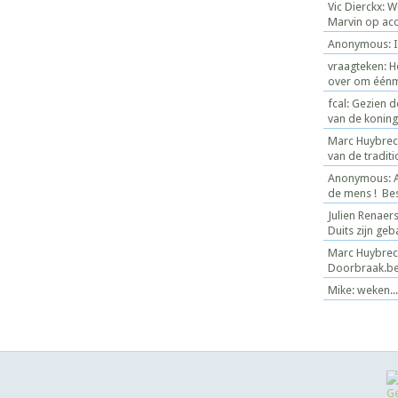
Vic Dierckx: 
Marvin op acco
Anonymous: Is
vraagteken: H
over om éénmaa
fcal: Gezien 
van de koning f
Marc Huybrech
van de traditio
Anonymous: Al
de mens ! Bes
Julien Renaer
Duits zijn ge
Marc Huybrech
Doorbraak.b
Mike: weken...