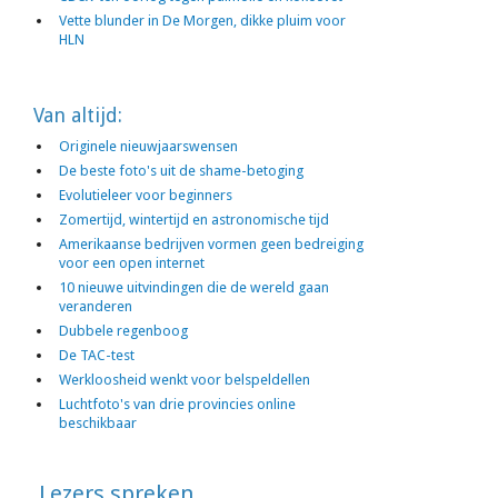
Vette blunder in De Morgen, dikke pluim voor
HLN
Van altijd:
Originele nieuwjaarswensen
De beste foto's uit de shame-betoging
Evolutieleer voor beginners
Zomertijd, wintertijd en astronomische tijd
Amerikaanse bedrijven vormen geen bedreiging
voor een open internet
10 nieuwe uitvindingen die de wereld gaan
veranderen
Dubbele regenboog
De TAC-test
Werkloosheid wenkt voor belspeldellen
Luchtfoto's van drie provincies online
beschikbaar
Lezers spreken