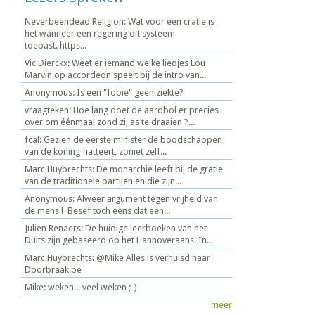
Neverbeendead Religion: Wat voor een cratie is
het wanneer een regering dit systeem
toepast. https...
Vic Dierckx: Weet er iemand welke liedjes Lou
Marvin op accordeon speelt bij de intro van...
Anonymous: Is een "fobie" geen ziekte?
vraagteken: Hoe lang doet de aardbol er precies
over om éénmaal zond zij as te draaien ?...
fcal: Gezien de eerste minister de boodschappen
van de koning fiatteert, zoniet zelf...
Marc Huybrechts: De monarchie leeft bij de gratie
van de traditionele partijen en die zijn...
Anonymous: Alweer argument tegen vrijheid van
de mens ! Besef toch eens dat een...
Julien Renaers: De huidige leerboeken van het
Duits zijn gebaseerd op het Hannoveraans. In...
Marc Huybrechts: @Mike Alles is verhuisd naar
Doorbraak.be
Mike: weken... veel weken ;-)
meer