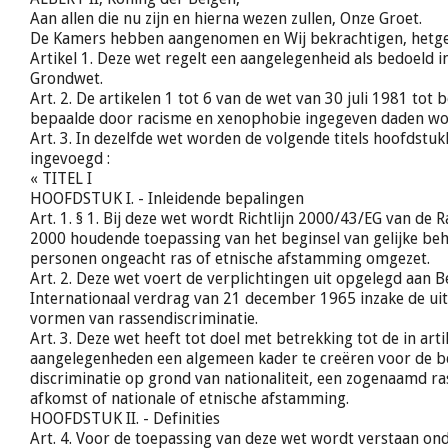
Aan allen die nu zijn en hierna wezen zullen, Onze Groet.
De Kamers hebben aangenomen en Wij bekrachtigen, hetgee
Artikel 1. Deze wet regelt een aangelegenheid als bedoeld in
Grondwet.
Art. 2. De artikelen 1 tot 6 van de wet van 30 juli 1981 tot 
bepaalde door racisme en xenophobie ingegeven daden w
Art. 3. In dezelfde wet worden de volgende titels hoofdstuk
ingevoegd :
« TITEL I
HOOFDSTUK I. - Inleidende bepalingen
Art. 1. § 1. Bij deze wet wordt Richtlijn 2000/43/EG van de 
2000 houdende toepassing van het beginsel van gelijke be
personen ongeacht ras of etnische afstamming omgezet.
Art. 2. Deze wet voert de verplichtingen uit opgelegd aan B
Internationaal verdrag van 21 december 1965 inzake de uit
vormen van rassendiscriminatie.
Art. 3. Deze wet heeft tot doel met betrekking tot de in art
aangelegenheden een algemeen kader te creëren voor de be
discriminatie op grond van nationaliteit, een zogenaamd ras
afkomst of nationale of etnische afstamming.
HOOFDSTUK II. - Definities
Art. 4. Voor de toepassing van deze wet wordt verstaan ond