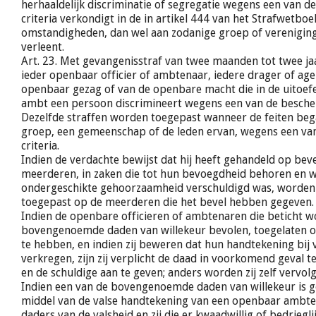
herhaaldelijk discriminatie of segregatie wegens een van 
criteria verkondigt in de in artikel 444 van het Strafwetbo
omstandigheden, dan wel aan zodanige groep of verenigin
verleent.
Art. 23. Met gevangenisstraf van twee maanden tot twee ja
ieder openbaar officier of ambtenaar, iedere drager of age
openbaar gezag of van de openbare macht die in de uitoefe
ambt een persoon discrimineert wegens een van de bescher
Dezelfde straffen worden toegepast wanneer de feiten bega
groep, een gemeenschap of de leden ervan, wegens een v
criteria.
Indien de verdachte bewijst dat hij heeft gehandeld op beve
meerderen, in zaken die tot hun bevoegdheid behoren en wa
ondergeschikte gehoorzaamheid verschuldigd was, worden d
toegepast op de meerderen die het bevel hebben gegeven.
Indien de openbare officieren of ambtenaren die beticht 
bovengenoemde daden van willekeur bevolen, toegelaten o
te hebben, en indien zij beweren dat hun handtekening bij v
verkregen, zijn zij verplicht de daad in voorkomend geval
en de schuldige aan te geven; anders worden zij zelf vervolg
Indien een van de bovengenoemde daden van willekeur is 
middel van de valse handtekening van een openbaar ambt
daders van de valsheid en zij die er kwaadwillig of bedriegl