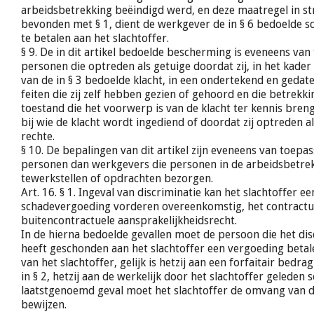
arbeidsbetrekking beëindigd werd, en deze maatregel in st
bevonden met § 1, dient de werkgever de in § 6 bedoelde 
te betalen aan het slachtoffer.
§ 9. De in dit artikel bedoelde bescherming is eveneens van
personen die optreden als getuige doordat zij, in het kade
van de in § 3 bedoelde klacht, in een ondertekend en geda
feiten die zij zelf hebben gezien of gehoord en die betrek
toestand die het voorwerp is van de klacht ter kennis bre
bij wie de klacht wordt ingediend of doordat zij optreden al
rechte.
§ 10. De bepalingen van dit artikel zijn eveneens van toepa
personen dan werkgevers die personen in de arbeidsbetre
tewerkstellen of opdrachten bezorgen.
Art. 16. § 1. Ingeval van discriminatie kan het slachtoffer ee
schadevergoeding vorderen overeenkomstig, het contractu
buitencontractuele aansprakelijkheidsrecht.
In de hierna bedoelde gevallen moet de persoon die het di
heeft geschonden aan het slachtoffer een vergoeding betal
van het slachtoffer, gelijk is hetzij aan een forfaitair bedra
in § 2, hetzij aan de werkelijk door het slachtoffer geleden s
laatstgenoemd geval moet het slachtoffer de omvang van 
bewijzen.