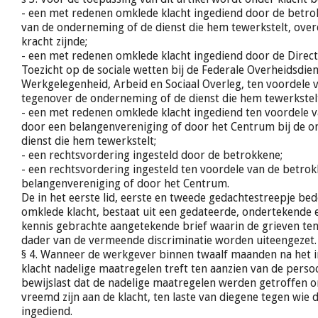
- een met redenen omklede klacht ingediend door de betro
van de onderneming of de dienst die hem tewerkstelt, ove
kracht zijnde;
- een met redenen omklede klacht ingediend door de Direct
Toezicht op de sociale wetten bij de Federale Overheidsdien
Werkgelegenheid, Arbeid en Sociaal Overleg, ten voordele 
tegenover de onderneming of de dienst die hem tewerkstel
- een met redenen omklede klacht ingediend ten voordele 
door een belangenvereniging of door het Centrum bij de 
dienst die hem tewerkstelt;
- een rechtsvordering ingesteld door de betrokkene;
- een rechtsvordering ingesteld ten voordele van de betro
belangenvereniging of door het Centrum.
De in het eerste lid, eerste en tweede gedachtestreepje b
omklede klacht, bestaat uit een gedateerde, ondertekende en
kennis gebrachte aangetekende brief waarin de grieven ten
dader van de vermeende discriminatie worden uiteengezet.
§ 4. Wanneer de werkgever binnen twaalf maanden na het i
klacht nadelige maatregelen treft ten aanzien van de persoo
bewijslast dat de nadelige maatregelen werden getroffen 
vreemd zijn aan de klacht, ten laste van diegene tegen wie d
ingediend.