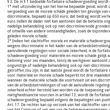
§ 2. De in § 1 bedoelde forfaitaire schadevergoeding wordt a
1° met uitzondering van het hierna bepaalde geval, wordt d
vergoeding van de morele schade geleden ten gevolge van e
discriminatie, bepaald op 650 euro; dat bedrag wordt verh
euro indien de dader niet kan aantonen dat de betwiste on
nadelige behandeling ook op niet-discriminerende gronden 
of omwille van andere omstandigheden, zoals de bijzondere
geleden morele schade;
2° Indien het slachtoffer morele en materiële schadevergo
wegens discriminatie in het kader van de arbeidsbetrekkin
aanvullende regelingen voor sociale zekerheid, is de forfait
schadevergoeding voor materiële en morele schade gelijk 
beloning voor zes maanden, tenzij de werkgever aantoont 
ongunstige of nadelige behandeling ook op niet-discrimin
getroffen zou zijn; in dat laatste geval wordt de forfaitair
voor materiële en morele schade beperkt tot drie maanden
wanneer de materiële schade die voortvloeit uit een discrim
van de arbeidsbetrekkingen of van de aanvullende regeling
zekerheid echter hersteld kan worden via de toepassing va
nietigheidssanctie voorzien in artikel 13, wordt de forfaitai
schadevergoeding bepaald volgens de bepalingen van punt
Art. 17. De rechter kan op verzoek van het slachtoffer van d
van het Centrum of van een van de belangenverenigingen, 