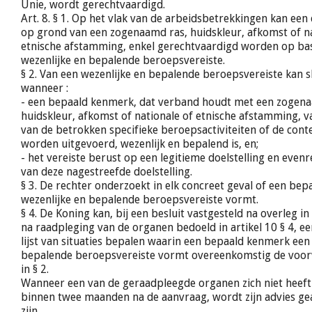
Unie, wordt gerechtvaardigd.
Art. 8. § 1. Op het vlak van de arbeidsbetrekkingen kan een
op grond van een zogenaamd ras, huidskleur, afkomst of na
etnische afstamming, enkel gerechtvaardigd worden op bas
wezenlijke en bepalende beroepsvereiste.
§ 2. Van een wezenlijke en bepalende beroepsvereiste kan sl
wanneer :
- een bepaald kenmerk, dat verband houdt met een zogena
huidskleur, afkomst of nationale of etnische afstamming, 
van de betrokken specifieke beroepsactiviteiten of de cont
worden uitgevoerd, wezenlijk en bepalend is, en;
- het vereiste berust op een legitieme doelstelling en evenr
van deze nagestreefde doelstelling.
§ 3. De rechter onderzoekt in elk concreet geval of een be
wezenlijke en bepalende beroepsvereiste vormt.
§ 4. De Koning kan, bij een besluit vastgesteld na overleg in
na raadpleging van de organen bedoeld in artikel 10 § 4, e
lijst van situaties bepalen waarin een bepaald kenmerk een
bepalende beroepsvereiste vormt overeenkomstig de voo
in § 2.
Wanneer een van de geraadpleegde organen zich niet heeft
binnen twee maanden na de aanvraag, wordt zijn advies gea
zijn.