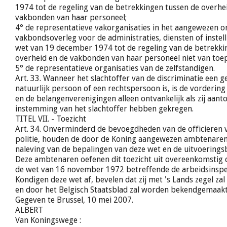
1974 tot de regeling van de betrekkingen tussen de overhe
vakbonden van haar personeel;
4° de representatieve vakorganisaties in het aangewezen o
vakbondsoverleg voor de administraties, diensten of inste
wet van 19 december 1974 tot de regeling van de betrekki
overheid en de vakbonden van haar personeel niet van toep
5° de representatieve organisaties van de zelfstandigen.
Art. 33. Wanneer het slachtoffer van de discriminatie een g
natuurlijk persoon of een rechtspersoon is, is de vorderin
en de belangenverenigingen alleen ontvankelijk als zij aanto
instemming van het slachtoffer hebben gekregen.
TITEL VII. - Toezicht
Art. 34. Onverminderd de bevoegdheden van de officieren v
politie, houden de door de Koning aangewezen ambtenaren
naleving van de bepalingen van deze wet en de uitvoeringsb
Deze ambtenaren oefenen dit toezicht uit overeenkomstig 
de wet van 16 november 1972 betreffende de arbeidsinspec
Kondigen deze wet af, bevelen dat zij met 's Lands zegel za
en door het Belgisch Staatsblad zal worden bekendgemaakt
Gegeven te Brussel, 10 mei 2007.
ALBERT
Van Koningswege :