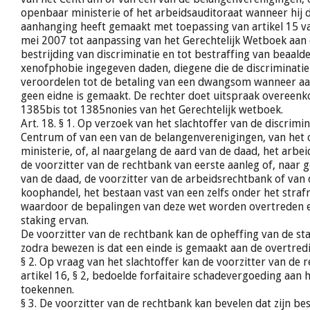
openbaar ministerie of het arbeidsauditoraat wanneer hij 
aanhanging heeft gemaakt met toepassing van artikel 15 v
mei 2007 tot aanpassing van het Gerechtelijk Wetboek aan
bestrijding van discriminatie en tot bestraffing van beaald
xenofphobie ingegeven daden, diegene die de discriminatie
veroordelen tot de betaling van een dwangsom wanneer aan
geen eidne is gemaakt. De rechter doet uitspraak overeenk
1385bis tot 1385nonies van het Gerechtelijk wetboek.
Art. 18. § 1. Op verzoek van het slachtoffer van de discrimin
Centrum of van een van de belangenverenigingen, van het
ministerie, of, al naargelang de aard van de daad, het arbei
de voorzitter van de rechtbank van eerste aanleg of, naar 
van de daad, de voorzitter van de arbeidsrechtbank of van
koophandel, het bestaan vast van een zelfs onder het straf
waardoor de bepalingen van deze wet worden overtreden en
staking ervan.
De voorzitter van de rechtbank kan de opheffing van de st
zodra bewezen is dat een einde is gemaakt aan de overtred
§ 2. Op vraag van het slachtoffer kan de voorzitter van de 
artikel 16, § 2, bedoelde forfaitaire schadevergoeding aan h
toekennen.
§ 3. De voorzitter van de rechtbank kan bevelen dat zijn bes