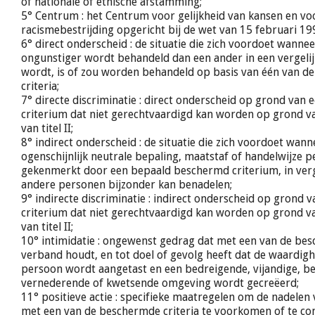
of nationale of etnische afstamming;
5° Centrum : het Centrum voor gelijkheid van kansen en vo
racismebestrijding opgericht bij de wet van 15 februari 19
6° direct onderscheid : de situatie die zich voordoet wanne
ongunstiger wordt behandeld dan een ander in een vergelij
wordt, is of zou worden behandeld op basis van één van 
criteria;
7° directe discriminatie : direct onderscheid op grond van
criterium dat niet gerechtvaardigd kan worden op grond v
van titel II;
8° indirect onderscheid : de situatie die zich voordoet wan
ogenschijnlijk neutrale bepaling, maatstaf of handelwijze 
gekenmerkt door een bepaald beschermd criterium, in verg
andere personen bijzonder kan benadelen;
9° indirecte discriminatie : indirect onderscheid op grond
criterium dat niet gerechtvaardigd kan worden op grond v
van titel II;
10° intimidatie : ongewenst gedrag dat met een van de bes
verband houdt, en tot doel of gevolg heeft dat de waardigh
persoon wordt aangetast en een bedreigende, vijandige, be
vernederende of kwetsende omgeving wordt gecreëerd;
11° positieve actie : specifieke maatregelen om de nadele
met een van de beschermde criteria te voorkomen of te c