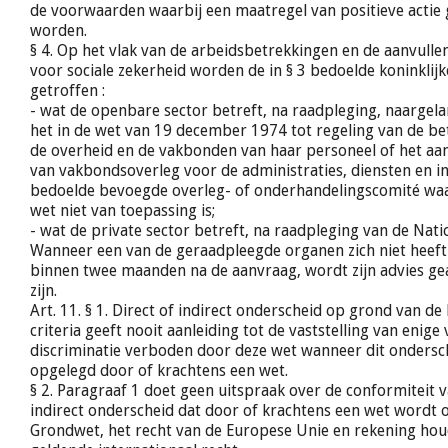
de voorwaarden waarbij een maatregel van positieve actie
worden.
§ 4. Op het vlak van de arbeidsbetrekkingen en de aanvulle
voor sociale zekerheid worden de in § 3 bedoelde koninklijk
getroffen :
- wat de openbare sector betreft, na raadpleging, naargela
het in de wet van 19 december 1974 tot regeling van de be
de overheid en de vakbonden van haar personeel of het a
van vakbondsoverleg voor de administraties, diensten en in
bedoelde bevoegde overleg- of onderhandelingscomité 
wet niet van toepassing is;
- wat de private sector betreft, na raadpleging van de Nati
Wanneer een van de geraadpleegde organen zich niet heeft
binnen twee maanden na de aanvraag, wordt zijn advies gea
zijn.
Art. 11. § 1. Direct of indirect onderscheid op grond van d
criteria geeft nooit aanleiding tot de vaststelling van enig
discriminatie verboden door deze wet wanneer dit ondersc
opgelegd door of krachtens een wet.
§ 2. Paragraaf 1 doet geen uitspraak over de conformiteit v
indirect onderscheid dat door of krachtens een wet wordt
Grondwet, het recht van de Europese Unie en rekening hou