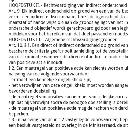
HOOFDSTUK II. - Rechtvaardiging van indirect onderscheid
Art. 9. Elk indirect onderscheid op grond van een van de be
vormt een indirecte discriminatie, tenzij de ogenschijnlijk n
maatstaf of handelwijze die aan de grondslag ligt van het i
onderscheid objectief wordt gerechtvaardigd door een legi
middelen voor het bereiken van dat doel passend en noodzak
HOOFDSTUK III. - Algemene rechtvaardigingsgronden
Art. 10. § 1. Een direct of indirect onderscheid op grond va
beschermde criteria geeft nooit aanleiding tot de vaststell
van discriminatie wanneer dit directe of indirecte ondersc
van positieve actie inhoudt.
§ 2. Een maatregel van positieve actie kan slechts worden u
naleving van de volgende voorwaarden :
- er moet een kennelijke ongelijkheid zijn;
- het verdwijnen van deze ongelijkheid moet worden aangew
bevorderen doelstelling;
- de maatregel van positieve actie moet van tijdelijke aard z
zijn dat hij verdwijnt zodra de beoogde doelstelling is berei
- de maatregel van positieve actie mag de rechten van der
beperken.
§ 3. In naleving van de in § 2 vastgelegde voorwaarden, bep
een besluit vastgesteld na overleg in de Ministerraad, de si