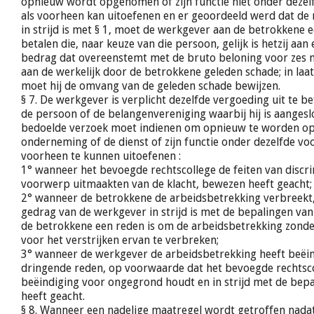
opnieuw wordt opgenomen of zijn functie niet onder deze
als voorheen kan uitoefenen en er geoordeeld werd dat de 
in strijd is met § 1, moet de werkgever aan de betrokkene 
betalen die, naar keuze van die persoon, gelijk is hetzij aan 
bedrag dat overeenstemt met de bruto beloning voor zes m
aan de werkelijk door de betrokkene geleden schade; in la
moet hij de omvang van de geleden schade bewijzen.
§ 7. De werkgever is verplicht dezelfde vergoeding uit te be
de persoon of de belangenvereniging waarbij hij is aangeslo
bedoelde verzoek moet indienen om opnieuw te worden o
onderneming of de dienst of zijn functie onder dezelfde v
voorheen te kunnen uitoefenen :
1° wanneer het bevoegde rechtscollege de feiten van discrim
voorwerp uitmaakten van de klacht, bewezen heeft geacht;
2° wanneer de betrokkene de arbeidsbetrekking verbreekt
gedrag van de werkgever in strijd is met de bepalingen van
de betrokkene een reden is om de arbeidsbetrekking zond
voor het verstrijken ervan te verbreken;
3° wanneer de werkgever de arbeidsbetrekking heeft beëi
dringende reden, op voorwaarde dat het bevoegde rechtsc
beëindiging voor ongegrond houdt en in strijd met de bepa
heeft geacht.
§ 8. Wanneer een nadelige maatregel wordt getroffen nada