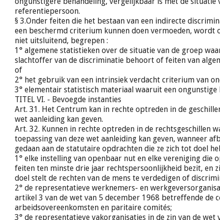
ongunstigere behandeling, vergelijkbaar is met de situatie 
referentiepersoon.
§ 3.Onder feiten die het bestaan van een indirecte discrimi
een beschermd criterium kunnen doen vermoeden, wordt o
niet uitsluitend, begrepen :
1° algemene statistieken over de situatie van de groep waa
slachtoffer van de discriminatie behoort of feiten van alg
of
2° het gebruik van een intrinsiek verdacht criterium van on
3° elementair statistisch materiaal waaruit een ongunstige 
TITEL VI. - Bevoegde instanties
Art. 31. Het Centrum kan in rechte optreden in de geschill
wet aanleiding kan geven.
Art. 32. Kunnen in rechte optreden in de rechtsgeschillen 
toepassing van deze wet aanleiding kan geven, wanneer af
gedaan aan de statutaire opdrachten die ze zich tot doel he
1° elke instelling van openbaar nut en elke vereniging die 
feiten ten minste drie jaar rechtspersoonlijkheid bezit, en zi
doel stelt de rechten van de mens te verdedigen of discrimin
2° de representatieve werknemers- en werkgeversorganisat
artikel 3 van de wet van 5 december 1968 betreffende de co
arbeidsovereenkomsten en paritaire comités;
3° de representatieve vakorganisaties in de zin van de we