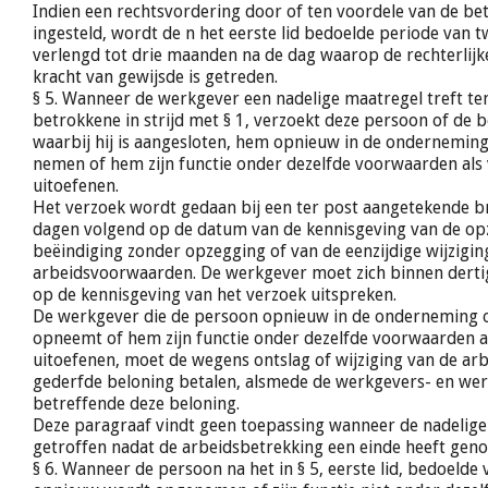
Indien een rechtsvordering door of ten voordele van de b
ingesteld, wordt de n het eerste lid bedoelde periode van 
verlengd tot drie maanden na de dag waarop de rechterlijke
kracht van gewijsde is getreden.
§ 5. Wanneer de werkgever een nadelige maatregel treft te
betrokkene in strijd met § 1, verzoekt deze persoon of de 
waarbij hij is aangesloten, hem opnieuw in de onderneming 
nemen of hem zijn functie onder dezelfde voorwaarden als 
uitoefenen.
Het verzoek wordt gedaan bij een ter post aangetekende br
dagen volgend op de datum van de kennisgeving van de op
beëindiging zonder opzegging of van de eenzijdige wijzigin
arbeidsvoorwaarden. De werkgever moet zich binnen derti
op de kennisgeving van het verzoek uitspreken.
De werkgever die de persoon opnieuw in de onderneming of
opneemt of hem zijn functie onder dezelfde voorwaarden a
uitoefenen, moet de wegens ontslag of wijziging van de a
gederfde beloning betalen, alsmede de werkgevers- en we
betreffende deze beloning.
Deze paragraaf vindt geen toepassing wanneer de nadelig
getroffen nadat de arbeidsbetrekking een einde heeft gen
§ 6. Wanneer de persoon na het in § 5, eerste lid, bedoelde 