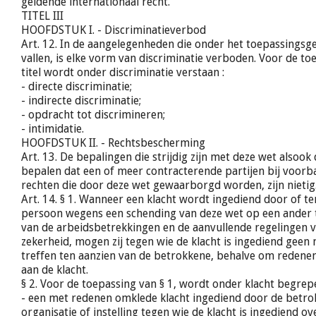
geldende internationaal recht.
TITEL III
HOOFDSTUK I. - Discriminatieverbod
Art. 12. In de aangelegenheden die onder het toepassingsg
vallen, is elke vorm van discriminatie verboden. Voor de to
titel wordt onder discriminatie verstaan :
- directe discriminatie;
- indirecte discriminatie;
- opdracht tot discrimineren;
- intimidatie.
HOOFDSTUK II. - Rechtsbescherming
Art. 13. De bepalingen die strijdig zijn met deze wet alsook
bepalen dat een of meer contracterende partijen bij voorba
rechten die door deze wet gewaarborgd worden, zijn nietig
Art. 14. § 1. Wanneer een klacht wordt ingediend door of t
persoon wegens een schending van deze wet op een ander t
van de arbeidsbetrekkingen en de aanvullende regelingen v
zekerheid, mogen zij tegen wie de klacht is ingediend geen
treffen ten aanzien van de betrokkene, behalve om redenen
aan de klacht.
§ 2. Voor de toepassing van § 1, wordt onder klacht begrepe
- een met redenen omklede klacht ingediend door de betro
organisatie of instelling tegen wie de klacht is ingediend 