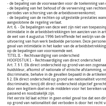
- de bepaling van de voorwaarden voor de toekenning van d
- de bepaling van het behoud of de verwerving van rechten 
periodes van schorsing van de arbeidsovereenkomst;
- de bepaling van de rechten op uitgestelde prestaties wan
aangeslotene de regeling verlaat.
Art. 6. - De bepalingen van deze wet zijn niet van toepassin
intimidatie in de arbeidsbetrekkingen ten aanzien van in arti
de wet van 4 augustus 1996 betreffende het welzijn van de
uitvoering van hun werk bedoelde personen. Deze personen
geval van intimidatie in het kader van de arbeidsbetrekki
op de bepalingen van voornoemde wet.
TITEL II. - Rechtvaardiging van onderscheid
HOOFDSTUK I. - Rechtvaardiging van direct onderscheid
Art. 7. § 1. Elk direct onderscheid op grond van een zogena
huidskleur, afkomst of nationale of etnische afstamming, v
discriminatie, behalve in de gevallen bepaald in de artikelen
§ 2. Elk direct onderscheid op grond van nationaliteit vormt
discriminatie, tenzij dit direct onderscheid objectief gerec
door een legitiem doel en de middelen voor het bereiken va
passend en noodzakelijk zijn.
Het eerste lid laat echter in geen enkel geval toe dat een d
op grond van nationaliteit dat verboden is door het recht 