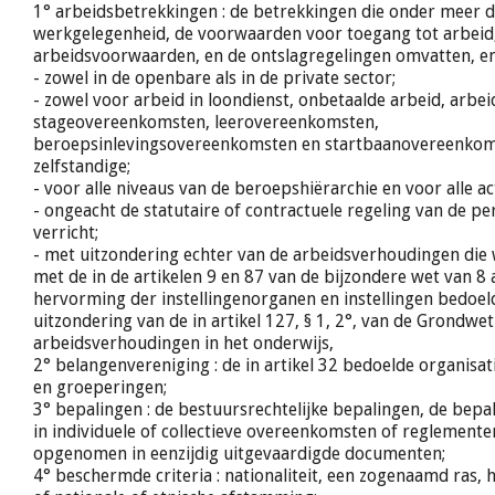
1° arbeidsbetrekkingen : de betrekkingen die onder meer 
werkgelegenheid, de voorwaarden voor toegang tot arbeid
arbeidsvoorwaarden, en de ontslagregelingen omvatten, en 
- zowel in de openbare als in de private sector;
- zowel voor arbeid in loondienst, onbetaalde arbeid, arbei
stageovereenkomsten, leerovereenkomsten,
beroepsinlevingsovereenkomsten en startbaanovereenkoms
zelfstandige;
- voor alle niveaus van de beroepshiërarchie en voor alle act
- ongeacht de statutaire of contractuele regeling van de pe
verricht;
- met uitzondering echter van de arbeidsverhoudingen di
met de in de artikelen 9 en 87 van de bijzondere wet van 8
hervorming der instellingenorganen en instellingen bedoel
uitzondering van de in artikel 127, § 1, 2°, van de Grondwe
arbeidsverhoudingen in het onderwijs,
2° belangenvereniging : de in artikel 32 bedoelde organisat
en groeperingen;
3° bepalingen : de bestuursrechtelijke bepalingen, de be
in individuele of collectieve overeenkomsten of reglement
opgenomen in eenzijdig uitgevaardigde documenten;
4° beschermde criteria : nationaliteit, een zogenaamd ras, 