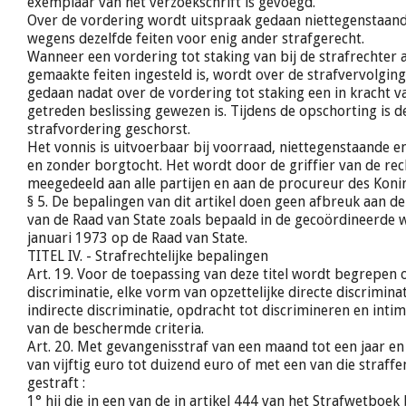
exemplaar van het verzoekschrift is gevoegd.
Over de vordering wordt uitspraak gedaan niettegenstaand
wegens dezelfde feiten voor enig ander strafgerecht.
Wanneer een vordering tot staking van bij de strafrechter
gemaakte feiten ingesteld is, wordt over de strafvervolgin
gedaan nadat over de vordering tot staking een in kracht v
getreden beslissing gewezen is. Tijdens de opschorting is d
strafvordering geschorst.
Het vonnis is uitvoerbaar bij voorraad, niettegenstaande e
en zonder borgtocht. Het wordt door de griffier van de re
meegedeeld aan alle partijen en aan de procureur des Koni
§ 5. De bepalingen van dit artikel doen geen afbreuk aan 
van de Raad van State zoals bepaald in de gecoördineerde 
januari 1973 op de Raad van State.
TITEL IV. - Strafrechtelijke bepalingen
Art. 19. Voor de toepassing van deze titel wordt begrepen 
discriminatie, elke vorm van opzettelijke directe discriminat
indirecte discriminatie, opdracht tot discrimineren en inti
van de beschermde criteria.
Art. 20. Met gevangenisstraf van een maand tot een jaar e
van vijftig euro tot duizend euro of met een van die straffe
gestraft :
1° hij die in een van de in artikel 444 van het Strafwetboek