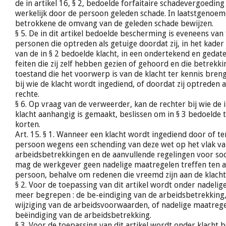
de in artikel 16, § 2, bedoelde forfaitaire schadevergoeding 
werkelijk door de persoon geleden schade. In laatstgenoe
betrokkene de omvang van de geleden schade bewijzen.
§ 5. De in dit artikel bedoelde bescherming is eveneens van
personen die optreden als getuige doordat zij, in het kade
van de in § 2 bedoelde klacht, in een ondertekend en geda
feiten die zij zelf hebben gezien of gehoord en die betrek
toestand die het voorwerp is van de klacht ter kennis bre
bij wie de klacht wordt ingediend, of doordat zij optreden a
rechte.
§ 6. Op vraag van de verweerder, kan de rechter bij wie de 
klacht aanhangig is gemaakt, beslissen om in § 3 bedoelde t
korten.
Art. 15. § 1. Wanneer een klacht wordt ingediend door of t
persoon wegens een schending van deze wet op het vlak va
arbeidsbetrekkingen en de aanvullende regelingen voor soc
mag de werkgever geen nadelige maatregelen treffen ten a
persoon, behalve om redenen die vreemd zijn aan de klacht
§ 2. Voor de toepassing van dit artikel wordt onder nadeli
meer begrepen : de be-eindiging van de arbeidsbetrekking,
wijziging van de arbeidsvoorwaarden, of nadelige maatrege
beëindiging van de arbeidsbetrekking.
§ 3. Voor de toepassing van dit artikel wordt onder klacht 