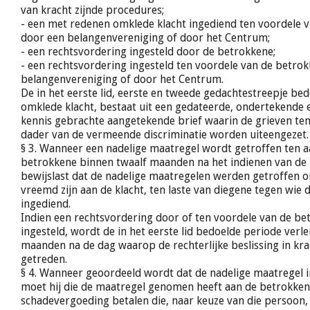
van kracht zijnde procedures;
- een met redenen omklede klacht ingediend ten voordele 
door een belangenvereniging of door het Centrum;
- een rechtsvordering ingesteld door de betrokkene;
- een rechtsvordering ingesteld ten voordele van de betro
belangenvereniging of door het Centrum.
De in het eerste lid, eerste en tweede gedachtestreepje b
omklede klacht, bestaat uit een gedateerde, ondertekende en
kennis gebrachte aangetekende brief waarin de grieven ten
dader van de vermeende discriminatie worden uiteengezet.
§ 3. Wanneer een nadelige maatregel wordt getroffen ten a
betrokkene binnen twaalf maanden na het indienen van de k
bewijslast dat de nadelige maatregelen werden getroffen 
vreemd zijn aan de klacht, ten laste van diegene tegen wie d
ingediend.
Indien een rechtsvordering door of ten voordele van de b
ingesteld, wordt de in het eerste lid bedoelde periode verle
maanden na de dag waarop de rechterlijke beslissing in kra
getreden.
§ 4. Wanneer geoordeeld wordt dat de nadelige maatregel in 
moet hij die de maatregel genomen heeft aan de betrokken
schadevergoeding betalen die, naar keuze van die persoon, ge