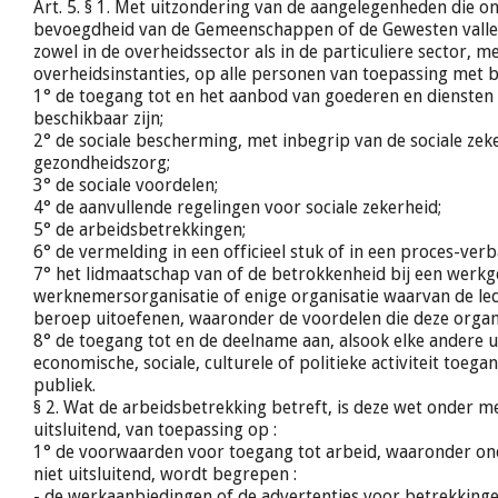
Art. 5. § 1. Met uitzondering van de aangelegenheden die o
bevoegdheid van de Gemeenschappen of de Gewesten vallen
zowel in de overheidssector als in de particuliere sector, m
overheidsinstanties, op alle personen van toepassing met b
1° de toegang tot en het aanbod van goederen en diensten d
beschikbaar zijn;
2° de sociale bescherming, met inbegrip van de sociale zek
gezondheidszorg;
3° de sociale voordelen;
4° de aanvullende regelingen voor sociale zekerheid;
5° de arbeidsbetrekkingen;
6° de vermelding in een officieel stuk of in een proces-verb
7° het lidmaatschap van of de betrokkenheid bij een werkg
werknemersorganisatie of enige organisatie waarvan de le
beroep uitoefenen, waaronder de voordelen die deze organi
8° de toegang tot en de deelname aan, alsook elke andere 
economische, sociale, culturele of politieke activiteit toegan
publiek.
§ 2. Wat de arbeidsbetrekking betreft, is deze wet onder me
uitsluitend, van toepassing op :
1° de voorwaarden voor toegang tot arbeid, waaronder on
niet uitsluitend, wordt begrepen :
- de werkaanbiedingen of de advertenties voor betrekking