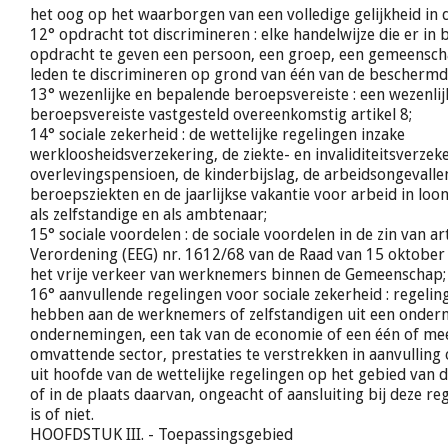
het oog op het waarborgen van een volledige gelijkheid in d
12° opdracht tot discrimineren : elke handelwijze die er in 
opdracht te geven een persoon, een groep, een gemeensch
leden te discrimineren op grond van één van de beschermde
13° wezenlijke en bepalende beroepsvereiste : een wezenli
beroepsvereiste vastgesteld overeenkomstig artikel 8;
14° sociale zekerheid : de wettelijke regelingen inzake
werkloosheidsverzekering, de ziekte- en invaliditeitsverzeke
overlevingspensioen, de kinderbijslag, de arbeidsongevalle
beroepsziekten en de jaarlijkse vakantie voor arbeid in loo
als zelfstandige en als ambtenaar;
15° sociale voordelen : de sociale voordelen in de zin van art
Verordening (EEG) nr. 1612/68 van de Raad van 15 oktober
het vrije verkeer van werknemers binnen de Gemeenschap;
16° aanvullende regelingen voor sociale zekerheid : regeling
hebben aan de werknemers of zelfstandigen uit een onder
ondernemingen, een tak van de economie of een één of mee
omvattende sector, prestaties te verstrekken in aanvulling 
uit hoofde van de wettelijke regelingen op het gebied van d
of in de plaats daarvan, ongeacht of aansluiting bij deze re
is of niet.
HOOFDSTUK III. - Toepassingsgebied