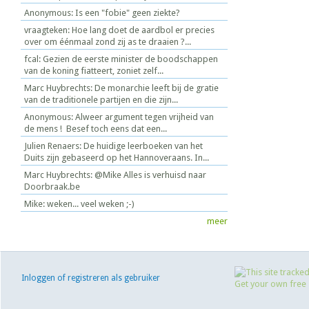
Anonymous: Is een "fobie" geen ziekte?
vraagteken: Hoe lang doet de aardbol er precies
over om éénmaal zond zij as te draaien ?...
fcal: Gezien de eerste minister de boodschappen
van de koning fiatteert, zoniet zelf...
Marc Huybrechts: De monarchie leeft bij de gratie
van de traditionele partijen en die zijn...
Anonymous: Alweer argument tegen vrijheid van
de mens ! Besef toch eens dat een...
Julien Renaers: De huidige leerboeken van het
Duits zijn gebaseerd op het Hannoveraans. In...
Marc Huybrechts: @Mike Alles is verhuisd naar
Doorbraak.be
Mike: weken... veel weken ;-)
meer
Inloggen of registreren als gebruiker