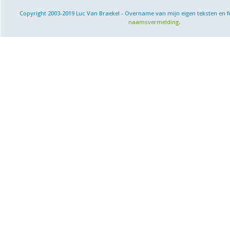
Copyright 2003-2019 Luc Van Braekel - Overname van mijn eigen teksten en f
naamsvermelding
.