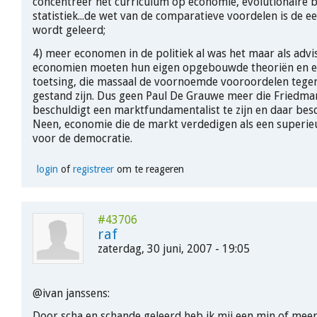
concentreer het curriculum op economie, evolutionaire b
statistiek...de wet van de comparatieve voordelen is de ee
wordt geleerd;
4) meer economen in de politiek al was het maar als advis
economien moeten hun eigen opgebouwde theoriën en e
toetsing, die massaal de voornoemde vooroordelen tege
gestand zijn. Dus geen Paul De Grauwe meer die Friedma
beschuldigt een marktfundamentalist te zijn en daar bes
Neen, economie die de markt verdedigen als een superieu
voor de democratie.
login
of
registreer
om te reageren
#43706
raf
zaterdag, 30 juni, 2007 - 19:05
@ivan janssens:
Door scha en schande geleerd heb ik mij een min of meer 