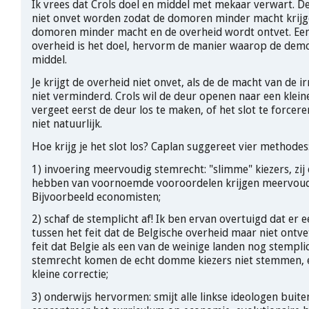
Ik vrees dat Crols doel en middel met mekaar verwart. D
niet onvet worden zodat de domoren minder macht krijg
domoren minder macht en de overheid wordt ontvet. Een
overheid is het doel, hervorm de manier waarop de demo
middel.
Je krijgt de overheid niet onvet, als de de macht van de ir
niet verminderd. Crols wil de deur openen naar een klein
vergeet eerst de deur los te maken, of het slot te forcere
niet natuurlijk.
Hoe krijg je het slot los? Caplan suggereet vier methodes
1) invoering meervoudig stemrecht: "slimme" kiezers, zij 
hebben van voornoemde vooroordelen krijgen meervoud
Bijvoorbeeld economisten;
2) schaf de stemplicht af! Ik ben ervan overtuigd dat er ee
tussen het feit dat de Belgische overheid maar niet ontve
feit dat Belgie als een van de weinige landen nog stempli
stemrecht komen de echt domme kiezers niet stemmen, e
kleine correctie;
3) onderwijs hervormen: smijt alle linkse ideologen buite