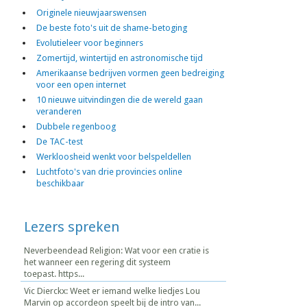
Originele nieuwjaarswensen
De beste foto's uit de shame-betoging
Evolutieleer voor beginners
Zomertijd, wintertijd en astronomische tijd
Amerikaanse bedrijven vormen geen bedreiging
voor een open internet
10 nieuwe uitvindingen die de wereld gaan
veranderen
Dubbele regenboog
De TAC-test
Werkloosheid wenkt voor belspeldellen
Luchtfoto's van drie provincies online
beschikbaar
Lezers spreken
Neverbeendead Religion: Wat voor een cratie is
het wanneer een regering dit systeem
toepast. https...
Vic Dierckx: Weet er iemand welke liedjes Lou
Marvin op accordeon speelt bij de intro van...