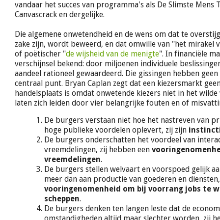
vandaar het succes van programma's als De Slimste Mens T
Canvascrack en dergelijke.
Die algemene onwetendheid en de wens om dat te overstijg
zake zijn, wordt beweerd, en dat omwille van "het mirakel 
of poëtischer "
de wijsheid van de menigte
". In financiële m
verschijnsel bekend: door miljoenen individuele beslissing
aandeel rationeel gewaardeerd. Die gissingen hebben geen 
centraal punt. Bryan Caplan zegt dat een kiezersmarkt geen
handelsplaats is omdat onwetende kiezers niet in het wilde 
laten zich leiden door vier belangrijke fouten en of misvatt
De burgers verstaan niet hoe het nastreven van pr
hoge publieke voordelen oplevert, zij zijn
instinc
De burgers onderschatten het voordeel van intera
vreemdelingen, zij hebben een
vooringenomenhe
vreemdelingen
.
De burgers stellen welvaart en voorspoed gelijk aa
meer dan aan productie van goederen en diensten,
vooringenomenheid om bij voorrang jobs te wi
scheppen
.
De burgers denken ten langen leste dat de econom
omstandigheden altijd maar slechter worden, zij 