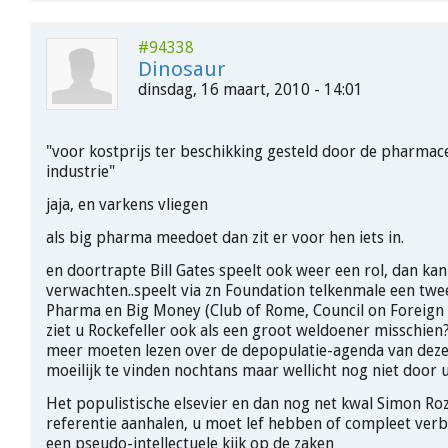
#94338
Dinosaur
dinsdag, 16 maart, 2010 - 14:01
"voor kostprijs ter beschikking gesteld door de pharmac
industrie"
jaja, en varkens vliegen
als big pharma meedoet dan zit er voor hen iets in.
en doortrapte Bill Gates speelt ook weer een rol, dan kan
verwachten..speelt via zn Foundation telkenmale een twe
Pharma en Big Money (Club of Rome, Council on Foreign Re
ziet u Rockefeller ook als een groot weldoener misschien
meer moeten lezen over de depopulatie-agenda van deze h
moeilijk te vinden nochtans maar wellicht nog niet door 
Het populistische elsevier en dan nog net kwal Simon Roz
referentie aanhalen, u moet lef hebben of compleet verbl
een pseudo-intellectuele kijk op de zaken