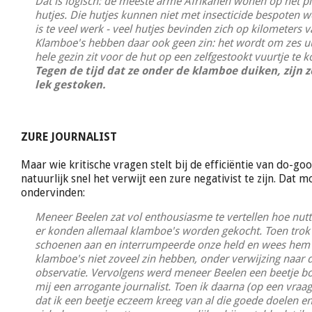
Dat is logisch: de meeste arme Afrikanen wonen op het pl
hutjes. Die hutjes kunnen niet met insecticide bespoten 
is te veel werk - veel hutjes bevinden zich op kilometers v
Klamboe's hebben daar ook geen zin: het wordt om zes u
hele gezin zit voor de hut op een zelfgestookt vuurtje te 
Tegen de tijd dat ze onder de klamboe duiken, zijn z
lek gestoken.
ZURE JOURNALIST
Maar wie kritische vragen stelt bij de efficiëntie van do-good
natuurlijk snel het verwijt een zure negativist te zijn. Dat
ondervinden:
Meneer Beelen zat vol enthousiasme te vertellen hoe nutti
er konden allemaal klamboe's worden gekocht. Toen trok 
schoenen aan en interrumpeerde onze held en wees hem 
klamboe's niet zoveel zin hebben, onder verwijzing naar
observatie. Vervolgens werd meneer Beelen een beetje 
mij een arrogante journalist. Toen ik daarna (op een vraag
dat ik een beetje eczeem kreeg van al die goede doelen e