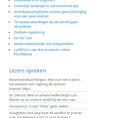
Evolutieleer voor beginners
Zomertijd, wintertijd en astronomische tijd
Amerikaanse bedrijven vormen geen bedreiging
voor een open internet
10 nieuwe uitvindingen die de wereld gaan
veranderen
Dubbele regenboog
De TAC-test
Werkloosheid wenkt voor belspeldellen
Luchtfoto's van drie provincies online
beschikbaar
Lezers spreken
Neverbeendead Religion: Wat voor een cratie is
het wanneer een regering dit systeem
toepast. https...
Vic Dierckx: Weet er iemand welke liedjes Lou
Marvin op accordeon speelt bij de intro van...
Anonymous: Is een "fobie" geen ziekte?
vraagteken: Hoe lang doet de aardbol er precies
over om éénmaal zond zij as te draaien ?...