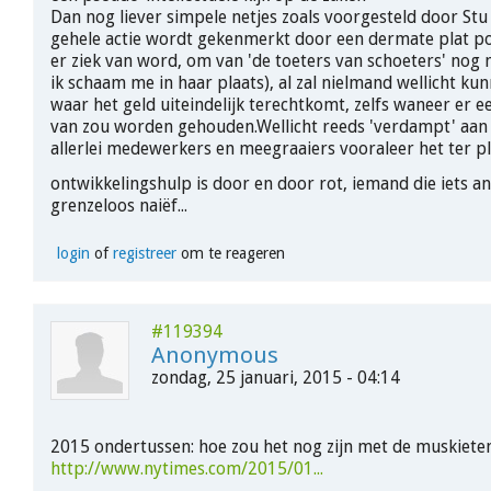
Dan nog liever simpele netjes zoals voorgesteld door Stu 
gehele actie wordt gekenmerkt door een dermate plat po
er ziek van word, om van 'de toeters van schoeters' nog 
ik schaam me in haar plaats), al zal nielmand wellicht ku
waar het geld uiteindelijk terechtkomt, zelfs waneer er 
van zou worden gehouden.Wellicht reeds 'verdampt' aan
allerlei medewerkers en meegraaiers vooraleer het ter pl
ontwikkelingshulp is door en door rot, iemand die iets a
grenzeloos naiëf...
login
of
registreer
om te reageren
#119394
Anonymous
zondag, 25 januari, 2015 - 04:14
2015 ondertussen: hoe zou het nog zijn met de muskiete
http://www.nytimes.com/2015/01...