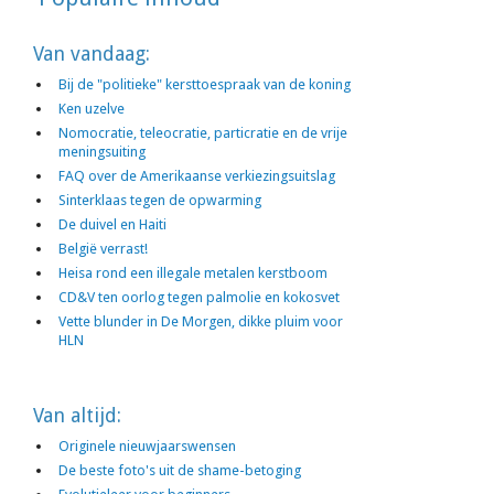
Van vandaag:
Bij de "politieke" kersttoespraak van de koning
Ken uzelve
Nomocratie, teleocratie, particratie en de vrije
meningsuiting
FAQ over de Amerikaanse verkiezingsuitslag
Sinterklaas tegen de opwarming
De duivel en Haiti
België verrast!
Heisa rond een illegale metalen kerstboom
CD&V ten oorlog tegen palmolie en kokosvet
Vette blunder in De Morgen, dikke pluim voor
HLN
Van altijd:
Originele nieuwjaarswensen
De beste foto's uit de shame-betoging