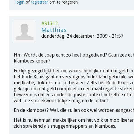
login
of
registreer
om te reageren
#91312
Matthias
donderdag, 24 december, 2009 - 21:57
Hm. Wordt de soep echt zo heet opgediend? Gaan zee ec
klamboes kopen?
Eerlijk gezegd lijkt het me waarschijnlijker dat dat geld i
het Rode Kruis gaat en vervolgens inderdaad gebruikt w
medicatie, dokters, etc. te betalen. Zelfs het Rode Kruis zo
gek zijn om dat geld compleet in een maatregel te steke
bewezen is dat ze zonder de juiste context hetzelfde effect
wel... de spreekwoordelijke mug en de olifant.
En de klamboes? Wel, die zullen ook wel worden aangesch
Het is nu eenmaal makkelijker om het volk te mobilisere
zich sprekend als muggenmeppers en klamboes.