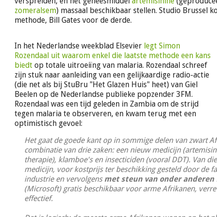
verspreiden, en het geneesmiddel
artemisinine
(geproducee
zomeralsem
) massaal beschikbaar stellen. Studio Brussel 
methode, Bill Gates voor de derde.
In het Nederlandse weekblad Elsevier
legt Simon
Rozendaal uit waarom enkel die laatste methode een kans
biedt
op totale uitroeiïng van malaria. Rozendaal schreef
zijn stuk naar aanleiding van een gelijkaardige radio-actie
(die net als bij StuBru "Het Glazen Huis" heet) van Giel
Beelen op de Nederlandse publieke popzender 3FM.
Rozendaal was een tijd geleden in Zambia om de strijd
tegen malaria te observeren, en kwam terug met een
optimistisch gevoel:
Het gaat de goede kant op in sommige delen van zwart Af
combinatie van drie zaken: een nieuw medicijn (artemisi
therapie), klamboe's en insecticiden (vooral DDT). Van die 
medicijn, voor kostprijs ter beschikking gesteld door de 
industrie en vervolgens
met steun van onder anderen B
(Microsoft) gratis beschikbaar voor arme Afrikanen, verr
effectief.