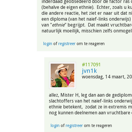
inderdaad geobsedeerd door de factor ras 
(behalve de eigen ethnie). Echter, zoals u 
die andere reactie, het ziet er naar uit dat 
een diploma (van het naief-links onderwijs)
van "
ethnie
" begrijpt. Dat maakt vruchtba
natuurlijk moeilijk, misschien zelfs onmoge
login
of
registreer
om te reageren
#117091
jvn1k
woensdag, 14 maart, 20
allez, Mister H, leg dan aan de gediplo
slachtoffers van het naief-links onderwi
ethnie betekent, zodat ze in extremis m
nog kunnen deelnemen aan vruchtbare 
login
of
registreer
om te reageren