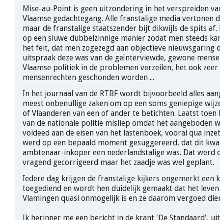
Mise-au-Point is geen uitzondering in het verspreiden va
Vlaamse gedachtegang. Alle franstalige media vertonen d
maar de franstalige staatszender bijt dikwijls de spits af
op een sluwe dubbelzinnige manier zodat men steeds kan
het feit, dat men zogezegd aan objectieve nieuwsgaring 
uitspraak deze was van de geïnterviewde, gewone mense
Vlaamse politiek in de problemen verzeilen, het ook zeer k
mensenrechten geschonden worden ...
In het journaal van de RTBF wordt bijvoorbeeld alles aa
meest onbenullige zaken om op een soms geniepige wijz
of Vlaanderen van een of ander te betichten. Laatst toen
van de nationale politie misliep omdat het aangeboden 
voldeed aan de eisen van het lastenboek, vooral qua inze
werd op een bepaald moment gesuggereerd, dat dit kw
ambtenaar-inkoper een nederlandstalige was. Dat werd 
vragend gecorrigeerd maar het zaadje was wel geplant.
Iedere dag krijgen de franstalige kijkers ongemerkt een k
toegediend en wordt hen duidelijk gemaakt dat het leven
Vlamingen quasi onmogelijk is en ze daarom vergoed die
Ik herinner me een bericht in de krant 'De Standaard', ui