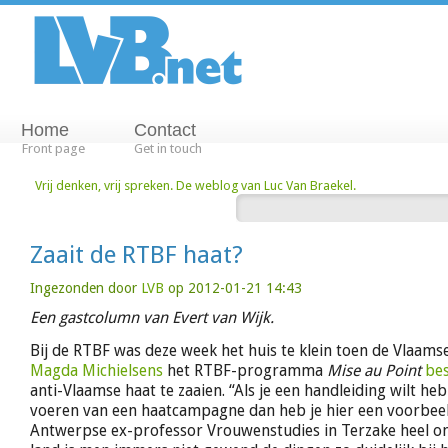
Home
Contact
Front page
Get in touch
Vrij denken, vrij spreken. De weblog van Luc Van Braekel.
Zaait de RTBF haat?
Ingezonden door
LVB
op 2012-01-21 14:43
Een gastcolumn van Evert van Wijk.
Bij de RTBF was deze week het huis te klein toen de Vlaam
Magda Michielsens
het RTBF-programma
Mise au Point
be
anti-Vlaamse haat te zaaien. “Als je een handleiding wilt he
voeren van een haatcampagne dan heb je hier een voorbeeld
Antwerpse ex-professor Vrouwenstudies in Terzake heel onb