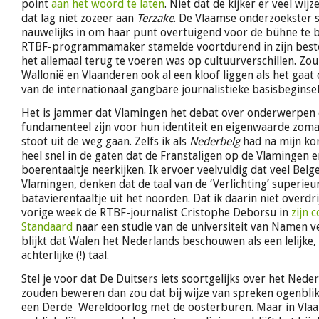
point
aan het woord te laten
. Niet dat de kijker er veel wij
dat lag niet zozeer aan
Terzake
. De Vlaamse onderzoekster 
nauwelijks in om haar punt overtuigend voor de bühne te 
RTBF-programmamaker stamelde voortdurend in zijn beste
het allemaal terug te voeren was op cultuurverschillen. Zou
Wallonië en Vlaanderen ook al een kloof liggen als het gaa
van de internationaal gangbare journalistieke basisbeginse
Het is jammer dat Vlamingen het debat over onderwerpen 
fundamenteel zijn voor hun identiteit en eigenwaarde zoma
stoot uit de weg gaan. Zelfs ik als
Nederbelg
had na mijn kom
heel snel in de gaten dat de Franstaligen op de Vlamingen 
boerentaaltje neerkijken. Ik ervoer veelvuldig dat veel Belge
Vlamingen, denken dat de taal van de ‘Verlichting’ superieur
batavierentaaltje uit het noorden. Dat ik daarin niet overdri
vorige week de RTBF-journalist Cristophe Deborsu in
zijn 
Standaard
naar een studie van de universiteit van Namen 
blijkt dat Walen het Nederlands beschouwen als een lelijke, 
achterlijke (!) taal.
Stel je voor dat De Duitsers iets soortgelijks over het Nede
zouden beweren dan zou dat bij wijze van spreken ogenblikk
een Derde Wereldoorlog met de oosterburen. Maar in Vlaa