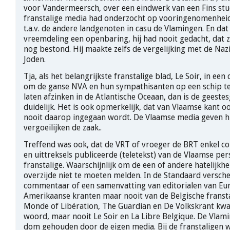
voor Vandermeersch, over een eindwerk van een Fins stu
franstalige media had onderzocht op vooringenomenheid
t.a.v. de andere landgenoten in casu de Vlamingen. En da
vreemdeling een openbaring, hij had nooit gedacht, dat z
nog bestond. Hij maakte zelfs de vergelijking met de Naz
Joden.
Tja, als het belangrijkste franstalige blad, Le Soir, in ee
om de ganse NVA en hun sympathisanten op een schip te 
laten afzinken in de Atlantische Oceaan, dan is de geeste
duidelijk. Het is ook opmerkelijk, dat van Vlaamse kant 
nooit daarop ingegaan wordt. De Vlaamse media geven hi
vergoeilijken de zaak..
Treffend was ook, dat de VRT of vroeger de BRT enkel 
en uittreksels publiceerde (teletekst) van de Vlaamse per
franstalige. Waarschijnlijk om de een of andere hatelijkhe
overzijde niet te moeten melden. In de Standaard versch
commentaar of een samenvatting van editorialen van Eu
Amerikaanse kranten maar nooit van de Belgische fransta
Monde of Libération, The Guardian en De Volkskrant kw
woord, maar nooit Le Soir en La Libre Belgique. De Vla
dom gehouden door de eigen media. Bij de franstaligen w