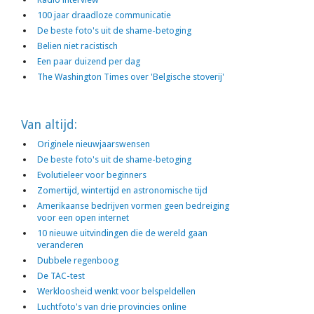
100 jaar draadloze communicatie
De beste foto's uit de shame-betoging
Belien niet racistisch
Een paar duizend per dag
The Washington Times over 'Belgische stoverij'
Van altijd:
Originele nieuwjaarswensen
De beste foto's uit de shame-betoging
Evolutieleer voor beginners
Zomertijd, wintertijd en astronomische tijd
Amerikaanse bedrijven vormen geen bedreiging
voor een open internet
10 nieuwe uitvindingen die de wereld gaan
veranderen
Dubbele regenboog
De TAC-test
Werkloosheid wenkt voor belspeldellen
Luchtfoto's van drie provincies online