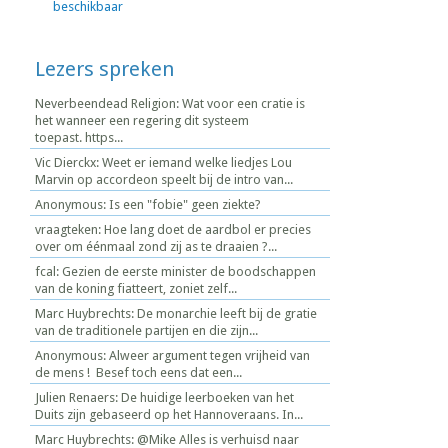
beschikbaar
Lezers spreken
Neverbeendead Religion: Wat voor een cratie is
het wanneer een regering dit systeem
toepast. https...
Vic Dierckx: Weet er iemand welke liedjes Lou
Marvin op accordeon speelt bij de intro van...
Anonymous: Is een "fobie" geen ziekte?
vraagteken: Hoe lang doet de aardbol er precies
over om éénmaal zond zij as te draaien ?...
fcal: Gezien de eerste minister de boodschappen
van de koning fiatteert, zoniet zelf...
Marc Huybrechts: De monarchie leeft bij de gratie
van de traditionele partijen en die zijn...
Anonymous: Alweer argument tegen vrijheid van
de mens ! Besef toch eens dat een...
Julien Renaers: De huidige leerboeken van het
Duits zijn gebaseerd op het Hannoveraans. In...
Marc Huybrechts: @Mike Alles is verhuisd naar