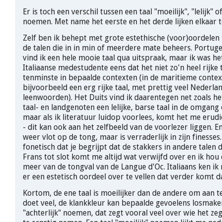
Er is toch een verschil tussen een taal "moeilijk", "lelijk" of
noemen. Met name het eerste en het derde lijken elkaar 
Zelf ben ik behept met grote estethische (voor)oordelen
de talen die in in min of meerdere mate beheers. Portug
vind ik een hele mooie taal qua uitspraak, maar ik was h
Italiaanse medestudente eens dat het niet zo'n heel rijke 
tenminste in bepaalde contexten (in de maritieme context
bijvoorbeeld een erg rijke taal, met prettig veel Nederla
leenwoorden). Het Duits vind ik daarentegen net zoals he
taal- en landgenoten een lelijke, barse taal in de omgang
maar als ik literatuur luidop voorlees, komt het me erud
- dit kan ook aan het zelfbeeld van de voorlezer liggen. En
weer vlot op de tong, maar is verraderlijk in zijn finesses
fonetisch dat je begrijpt dat de stakkers in andere talen 
Frans tot slot komt me altijd wat verwijfd over en ik hou
meer van de tongval van de Langue d'Oc. Italiaans ken ik
er een estetisch oordeel over te vellen dat verder komt da
Kortom, de ene taal is moeilijker dan de andere om aan te
doet veel, de klankkleur kan bepaalde gevoelens losmake
"achterlijk" noemen, dat zegt vooral veel over wie het zegt