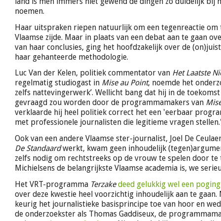
land is men immers niet gewend de dingen zo duidelijk bij
noemen.
Haar uitspraken riepen natuurlijk om een tegenreactie om
Vlaamse zijde. Maar in plaats van een debat aan te gaan ove
van haar conclusies, ging het hoofdzakelijk over de (on)juis
haar gehanteerde methodologie.
Luc Van der Kelen, politiek commentator van
Het Laatste N
regelmatig studiogast in
Mise au Point
, noemde het onderzo
zelfs nattevingerwerk’. Wellicht bang dat hij in de toekoms
gevraagd zou worden door de programmamakers van
Mise
verklaarde hij heel politiek correct het een 'eerbaar prog
met professionele journalisten die legitieme vragen stellen.
Ook van een andere Vlaamse ster-journalist, Joel De Ceulaer,
De Standaard
werkt, kwam geen inhoudelijk (tegen)argumen
zelfs nodig om rechtstreeks op de vrouw te spelen door te 
Michielsens de belangrijkste Vlaamse academia is, we serieus 
Het VRT-programma
Terzake
deed gelukkig wel een poging
over deze kwestie heel voorzichtig inhoudelijk aan te gaan.
keurig het journalistieke basisprincipe toe van hoor en w
de onderzoekster als Thomas Gaddiseux, de programmama