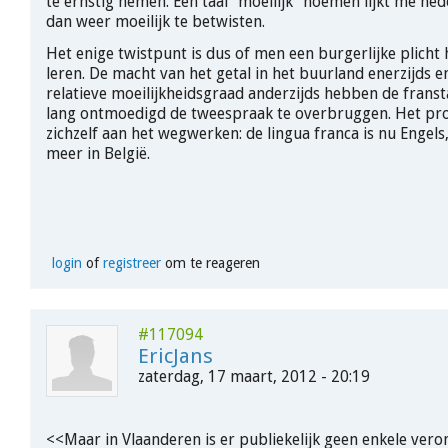
te ernstig nemen. Een taal "moeilijk" noemen lijkt me nederi
dan weer moeilijk te betwisten.
Het enige twistpunt is dus of men een burgerlijke plicht h
leren. De macht van het getal in het buurland enerzijds
relatieve moeilijkheidsgraad anderzijds hebben de franst
lang ontmoedigd de tweespraak te overbruggen. Het pro
zichzelf aan het wegwerken: de lingua franca is nu Engels,
meer in België.
login
of
registreer
om te reageren
#117094
EricJans
zaterdag, 17 maart, 2012 - 20:19
<<Maar in Vlaanderen is er publiekelijk geen enkele ver