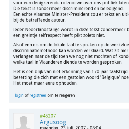
voor een denigrerende rotzooi we over ons publiek late
Die tekst is zondermeer discriminerend en beledigend.
Een échte Vlaamse Minister-President zou er tekst en uit
bij de betreffende auteur.
Ieder Nederlandstalige wordt in deze tekst zondermeer
een greintje zelfrespect heeft pikt zoiets niet.
Alsof een eis om de lokale taal te spreken op de werkvlo
discriminatiemethode kan worden verklaard. Wat zit hier
verlangen naar de tijd toen we nog niet mochten of kon
welke taal in Vlaanderen diende te worden gesproken.
Het is een blijk van niet erkenning van 170 jaar taalstrijd
bezetting die zich met een gestolen woord 'Belgique' no
Het moet maar eens ophouden.
login
of
registreer
om te reageren
#45207
Argusoog
maandag, 23 juli, 2007 - 08:04