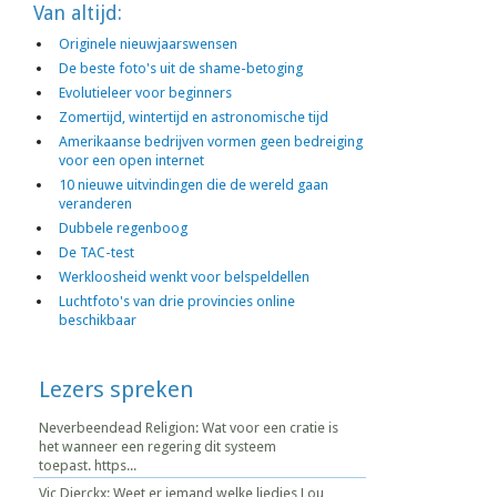
Van altijd:
Originele nieuwjaarswensen
De beste foto's uit de shame-betoging
Evolutieleer voor beginners
Zomertijd, wintertijd en astronomische tijd
Amerikaanse bedrijven vormen geen bedreiging
voor een open internet
10 nieuwe uitvindingen die de wereld gaan
veranderen
Dubbele regenboog
De TAC-test
Werkloosheid wenkt voor belspeldellen
Luchtfoto's van drie provincies online
beschikbaar
Lezers spreken
Neverbeendead Religion: Wat voor een cratie is
het wanneer een regering dit systeem
toepast. https...
Vic Dierckx: Weet er iemand welke liedjes Lou