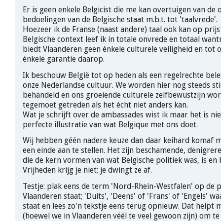
Er is geen enkele Belgicist die me kan overtuigen van de
bedoelingen van de Belgische staat m.b.t. tot 'taalvrede'.
Hoezeer ik de Franse (naast andere) taal ook kan op prijs 
Belgische context leef ik in totale onvrede en totaal wan
biedt Vlaanderen geen énkele culturele veiligheid en tot
énkele garantie daarop.
Ik beschouw België tot op heden als een regelrechte bel
onze Nederlandse cultuur. We worden hier nog steeds st
behandeld en ons groeiende culturele zelfbewustzijn w
tegemoet getreden als het écht niet anders kan.
Wat je schrijft over de ambassades wist ik maar het is ni
perfecte illustratie van wat Belgique met ons doet.
Wij hebben géén nadere keuze dan daar keihard komaf m
een einde aan te stellen. Het zijn beschamende, denigrer
die de kern vormen van wat Belgische politiek was, is en b
Vrijheden krijg je niet; je dwingt ze af.
Testje: plak eens de term 'Nord-Rhein-Westfalen' op de 
Vlaanderen staat; 'Duits', 'Deens' of 'Frans' of 'Engels' w
staat en lees zo'n tekstje eens terug opnieuw. Dat helpt 
(hoewel we in Vlaanderen véél te veel gewoon zijn) om te