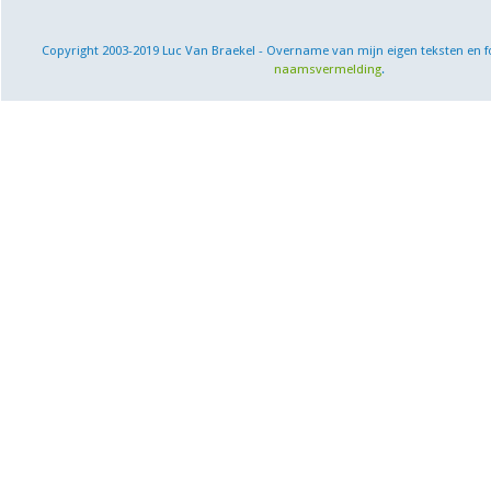
Copyright 2003-2019 Luc Van Braekel - Overname van mijn eigen teksten en f
naamsvermelding
.