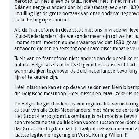
beroofd. En niet alleen de taal... hoewel niet in het minst.
Dáár en nergens anders dan bij die staatsgreep van 1830
invulling ligt de grote oorzaak van onze ondervertegen
zulke belangrijke functies.
Als de Francofonie in deze staat met ons in vrede wil leven
'Zuid-Nederlanders' die we zondermeer zijn (of we het lus
'momentum' moeten gunnen waarop we dat 1830-geval 
antwoord dienen en zelfs tot openbare discriminatie verk
Ik eis van de francofonie niets anders dan de openlijke e
feit dat België als staat in 1830 geen bestaansrecht had 
wanpraktijken tegenover de Zuid-nederlandse bevolking 
lijn af te keuren zijn.
Héél misschien kan er op deze wijze dan een klein bloem
die Belgische mesthoop. Héél misschien. Maar zeker is het
De Belgische geschiedenis is een regelrechte vernedering
cultuur van alle Zuid-Nederlanders: mét náme de eerte ti
Het Groot-Hertogdom Luxemburg is het mooiste bewijs 
een vreedzame taalpolitiek kan voeren tussen meerdere 
dat Groot-Hertogdom had de taalpolitiek van niemand a
laatste legitieme regering en Vorst: Koning Willem I!