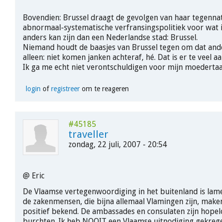
Bovendien: Brussel draagt de gevolgen van haar tegennat
abnormaal-systematische verfransingspolitiek voor wat 
anders kan zijn dan een Nederlandse stad: Brussel.
Niemand houdt de baasjes van Brussel tegen om dat ander
alleen: niet komen janken achteraf, hé. Dat is er te veel aa
Ik ga me echt niet verontschuldigen voor mijn moedertaal
login
of
registreer
om te reageren
#45185
traveller
zondag, 22 juli, 2007 - 20:54
@ Eric
De Vlaamse vertegenwoordiging in het buitenland is lame
de zakenmensen, die bijna allemaal Vlamingen zijn, mak
positief bekend. De ambassades en consulaten zijn hope
burchten. Ik heb NOOIT een Vlaamse uitnodiging gekreg