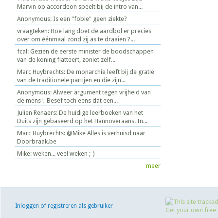
Marvin op accordeon speelt bij de intro van...
Anonymous: Is een "fobie" geen ziekte?
vraagteken: Hoe lang doet de aardbol er precies
over om éénmaal zond zij as te draaien ?...
fcal: Gezien de eerste minister de boodschappen
van de koning fiatteert, zoniet zelf...
Marc Huybrechts: De monarchie leeft bij de gratie
van de traditionele partijen en die zijn...
Anonymous: Alweer argument tegen vrijheid van
de mens ! Besef toch eens dat een...
Julien Renaers: De huidige leerboeken van het
Duits zijn gebaseerd op het Hannoveraans. In...
Marc Huybrechts: @Mike Alles is verhuisd naar
Doorbraak.be
Mike: weken... veel weken ;-)
meer
Inloggen of registreren als gebruiker