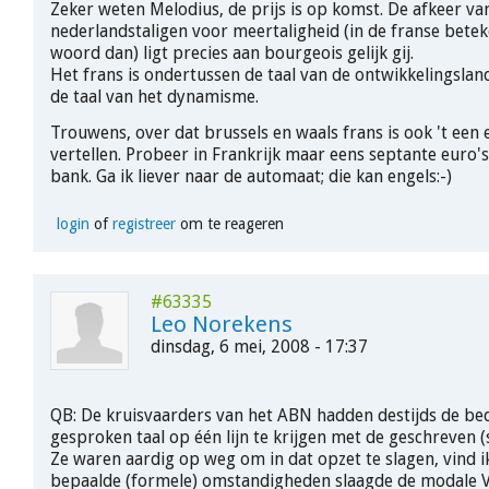
Zeker weten Melodius, de prijs is op komst. De afkeer va
nederlandstaligen voor meertaligheid (in de franse betek
woord dan) ligt precies aan bourgeois gelijk gij.
Het frans is ondertussen de taal van de ontwikkelingslan
de taal van het dynamisme.
Trouwens, over dat brussels en waals frans is ook 't een e
vertellen. Probeer in Frankrijk maar eens septante euro's
bank. Ga ik liever naar de automaat; die kan engels:-)
login
of
registreer
om te reageren
#63335
Leo Norekens
dinsdag, 6 mei, 2008 - 17:37
QB: De kruisvaarders van het ABN hadden destijds de be
gesproken taal op één lijn te krijgen met de geschreven (
Ze waren aardig op weg om in dat opzet te slagen, vind ik
bepaalde (formele) omstandigheden slaagde de modale 