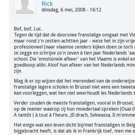
Rick
dinsdag, 6 mei, 2008 - 16:12
Bof, bof, Luc.
Tegen de tijd dat de doorsnee franstalige omgaat met Vl
maar rond z'n zestien-achttien jaar - weze het in zijn vrije
professioneel (naar vlaamse zenders kijken doen ze toch
ze zegge en schrijve zo'n zeven à tien jaar Nederlands 'a
school. Die 'emotionele afkeer' van het Vlaams is enkel en
goedkoop alibi. Alsof hun afkeer van het Nederlands min
zijn.
Mag ik er op wijzen dat het merendeel van de onderwijze
franstalige lagere scholen in Brussel niet eens een tweeta
kan voorleggen, wat hen niet weerhoudt les Nederlands te
Verder zouden de meeste franstaligen, vooral in Brussel,
op de manier waarop zij hun moedertaal spreken (Ouai (Ou
A tantôt ( à tout à l'heure...)Il drach, Sekwassa, Il m'emmert
Het enige wat een leven dicht bij/met franstaligen in Bel
bijgebracht heeft, is dat als ik in Frankrijk toef, men me 