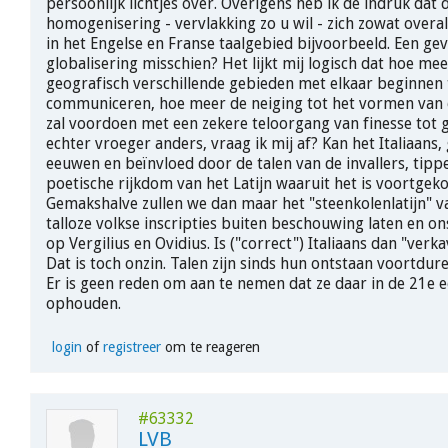
persoonlijk lichtjes over. Overigens heb ik de indruk dat 
homogenisering - vervlakking zo u wil - zich zowat overa
in het Engelse en Franse taalgebied bijvoorbeeld. Een ge
globalisering misschien? Het lijkt mij logisch dat hoe me
geografisch verschillende gebieden met elkaar beginnen 
communiceren, hoe meer de neiging tot het vormen van e
zal voordoen met een zekere teloorgang van finesse tot 
echter vroeger anders, vraag ik mij af? Kan het Italiaans
eeuwen en beïnvloed door de talen van de invallers, tipp
poetische rijkdom van het Latijn waaruit het is voortge
Gemakshalve zullen we dan maar het "steenkolenlatijn" v
talloze volkse inscripties buiten beschouwing laten en o
op Vergilius en Ovidius. Is ("correct") Italiaans dan "verka
Dat is toch onzin. Talen zijn sinds hun ontstaan voortdu
Er is geen reden om aan te nemen dat ze daar in de 21e 
ophouden.
login
of
registreer
om te reageren
#63332
LVB