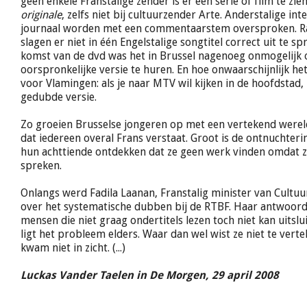
geen enkele Franstalige zender is er één serie of film te zie
originale
, zelfs niet bij cultuurzender Arte. Anderstalige inte
journaal worden met een commentaarstem oversproken. R
slagen er niet in één Engelstalige songtitel correct uit te s
komst van de dvd was het in Brussel nagenoeg onmogelijk 
oorspronkelijke versie te huren. En hoe onwaarschijnlijk he
voor Vlamingen: als je naar MTV wil kijken in de hoofdstad, 
gedubde versie.
Zo groeien Brusselse jongeren op met een vertekend wereld
dat iedereen overal Frans verstaat. Groot is de ontnuchteri
hun achttiende ontdekken dat ze geen werk vinden omdat z
spreken.
Onlangs werd Fadila Laanan, Franstalig minister van Cultuu
over het systematische dubben bij de RTBF. Haar antwoord 
mensen die niet graag ondertitels lezen toch niet kan uitslu
ligt het probleem elders. Waar dan wel wist ze niet te vertell
kwam niet in zicht. (...)
Luckas Vander Taelen in De Morgen, 29 april 2008