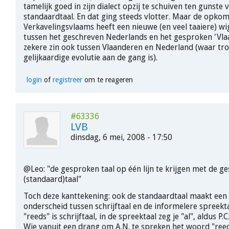
tamelijk goed in zijn dialect opzij te schuiven ten gunste 
standaardtaal. En dat ging steeds vlotter. Maar de opkom
Verkavelingsvlaams heeft een nieuwe (en veel taaiere) w
tussen het geschreven Nederlands en het gesproken 'Vlaa
zekere zin ook tussen Vlaanderen en Nederland (waar tr
gelijkaardige evolutie aan de gang is).
login
of
registreer
om te reageren
#63336
LVB
dinsdag, 6 mei, 2008 - 17:50
@Leo: "de gesproken taal op één lijn te krijgen met de g
(standaard)taal"
Toch deze kanttekening: ook de standaardtaal maakt een 
onderscheid tussen schrijftaal en de informelere spreekt
"reeds" is schrijftaal, in de spreektaal zeg je "al", aldus P
Wie vanuit een drang om A.N. te spreken het woord "ree