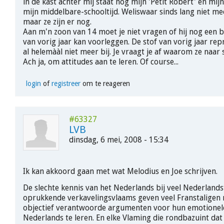
in de kast achter mij staat nog mijn 'Petit Robert' en mijn
mijn middelbare-schooltijd. Weliswaar sinds lang niet m
maar ze zijn er nog.
Aan m'n zoon van 14 moet je niet vragen of hij nog een b
van vorig jaar kan voorleggen. De stof van vorig jaar rep
al helemààl niet meer bij. Je vraagt je af waarom ze naar 
Ach ja, om attitudes aan te leren. Of course...
login
of
registreer
om te reageren
#63327
LVB
dinsdag, 6 mei, 2008 - 15:34
Ik kan akkoord gaan met wat Melodius en Joe schrijven.
De slechte kennis van het Nederlands bij veel Nederlands
oprukkende verkavelingsvlaams geven veel Franstaligen 
objectief verantwoorde argumenten voor hun emotionel
Nederlands te leren. En elke Vlaming die rondbazuint dat z