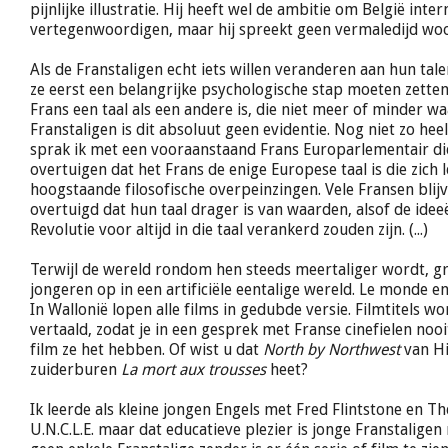
pijnlijke illustratie. Hij heeft wel de ambitie om België inter
vertegenwoordigen, maar hij spreekt geen vermaledijd woord
Als de Franstaligen echt iets willen veranderen aan hun tale
ze eerst een belangrijke psychologische stap moeten zetten
Frans een taal als een andere is, die niet meer of minder wa
Franstaligen is dit absoluut geen evidentie. Nog niet zo hee
sprak ik met een vooraanstaand Frans Europarlementair d
overtuigen dat het Frans de enige Europese taal is die zich l
hoogstaande filosofische overpeinzingen. Vele Fransen blij
overtuigd dat hun taal drager is van waarden, alsof de ide
Revolutie voor altijd in die taal verankerd zouden zijn. (...)
Terwijl de wereld rondom hen steeds meertaliger wordt, gr
jongeren op in een artificiële eentalige wereld. Le monde en
In Wallonië lopen alle films in gedubde versie. Filmtitels w
vertaald, zodat je in een gesprek met Franse cinefielen noo
film ze het hebben. Of wist u dat
North by Northwest
van Hi
zuiderburen
La mort aux trousses
heet?
Ik leerde als kleine jongen Engels met Fred Flintstone en 
U.N.C.L.E. maar dat educatieve plezier is jonge Franstaligen