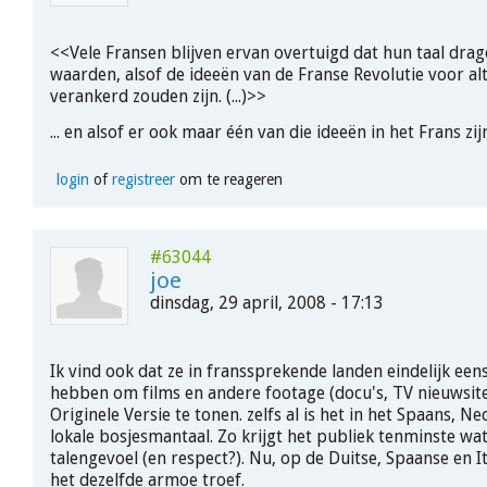
<<Vele Fransen blijven ervan overtuigd dat hun taal drag
waarden, alsof de ideeën van de Franse Revolutie voor alti
verankerd zouden zijn. (...)>>
... en alsof er ook maar één van die ideeën in het Frans zi
login
of
registreer
om te reageren
#63044
joe
dinsdag, 29 april, 2008 - 17:13
Ik vind ook dat ze in franssprekende landen eindelijk ee
hebben om films en andere footage (docu's, TV nieuwsitem
Originele Versie te tonen. zelfs al is het in het Spaans, N
lokale bosjesmantaal. Zo krijgt het publiek tenminste w
talengevoel (en respect?). Nu, op de Duitse, Spaanse en It
het dezelfde armoe troef.