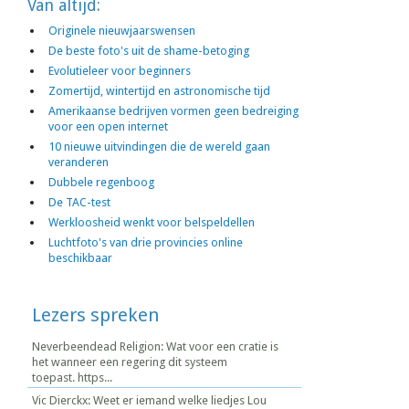
Van altijd:
Originele nieuwjaarswensen
De beste foto's uit de shame-betoging
Evolutieleer voor beginners
Zomertijd, wintertijd en astronomische tijd
Amerikaanse bedrijven vormen geen bedreiging
voor een open internet
10 nieuwe uitvindingen die de wereld gaan
veranderen
Dubbele regenboog
De TAC-test
Werkloosheid wenkt voor belspeldellen
Luchtfoto's van drie provincies online
beschikbaar
Lezers spreken
Neverbeendead Religion: Wat voor een cratie is
het wanneer een regering dit systeem
toepast. https...
Vic Dierckx: Weet er iemand welke liedjes Lou