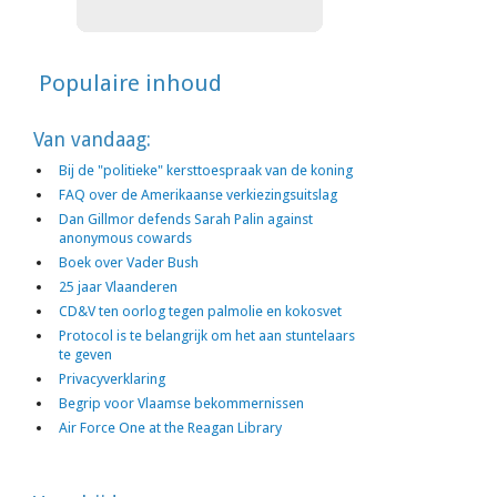
Populaire inhoud
Van vandaag:
Bij de "politieke" kersttoespraak van de koning
FAQ over de Amerikaanse verkiezingsuitslag
Dan Gillmor defends Sarah Palin against
anonymous cowards
Boek over Vader Bush
25 jaar Vlaanderen
CD&V ten oorlog tegen palmolie en kokosvet
Protocol is te belangrijk om het aan stuntelaars
te geven
Privacyverklaring
Begrip voor Vlaamse bekommernissen
Air Force One at the Reagan Library