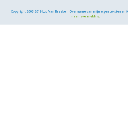
Copyright 2003-2019 Luc Van Braekel - Overname van mijn eigen teksten en f
naamsvermelding
.