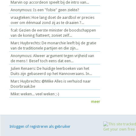
Marvin op accordeon speelt bij de intro van...
Anonymous: Is een "fobie" geen ziekte?
vraagteken: Hoe lang doet de aardbol er precies
over om éénmaal zond zij as te draaien ?...
fcal: Gezien de eerste minister de boodschappen
van de koning fiatteert, zoniet zelf...
Marc Huybrechts: De monarchie leeft bij de gratie
van de traditionele partijen en die zijn...
Anonymous: Alweer argument tegen vrijheid van
de mens ! Besef toch eens dat een...
Julien Renaers: De huidige leerboeken van het
Duits zijn gebaseerd op het Hannoveraans. In...
Marc Huybrechts: @Mike Alles is verhuisd naar
Doorbraak.be
Mike: weken... veel weken ;-)
meer
Inloggen of registreren als gebruiker