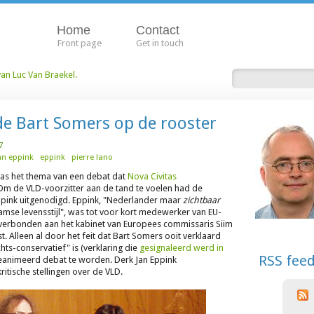
Home
Contact
Front page
Get in touch
van Luc Van Braekel.
de Bart Somers op de rooster
7
an eppink
eppink
pierre lano
was het thema van een debat dat
Nova Civitas
m de VLD-voorzitter aan de tand te voelen had de
Eppink uitgenodigd. Eppink, "Nederlander maar
zichtbaar
se levensstijl", was tot voor kort medewerker van EU-
nu verbonden aan het kabinet van Europees commissaris Siim
st. Alleen al door het feit dat Bart Somers ooit verklaard
hts-conservatief" is (verklaring die
gesignaleerd werd in
RSS fee
geanimeerd debat te worden. Derk Jan Eppink
itische stellingen over de VLD.