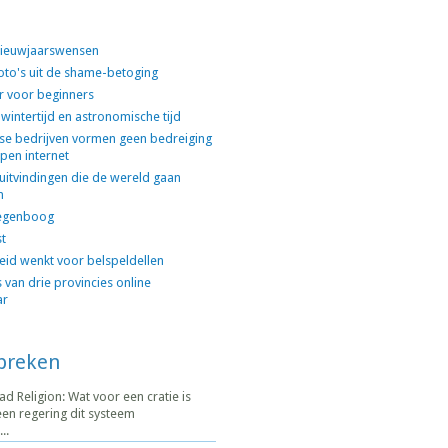
 nieuwjaarswensen
oto's uit de shame-betoging
er voor beginners
 wintertijd en astronomische tijd
se bedrijven vormen geen bedreiging
pen internet
uitvindingen die de wereld gaan
n
egenboog
st
id wenkt voor belspeldellen
 van drie provincies online
ar
spreken
 Religion: Wat voor een cratie is
en regering dit systeem
..