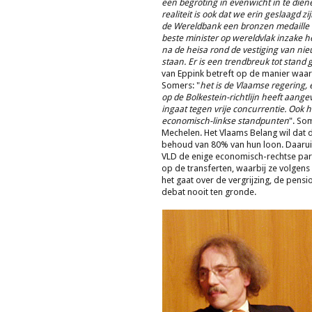
een begroting in evenwicht in te die
realiteit is ook dat we erin geslaagd 
de Wereldbank een bronzen medaille u
beste minister op wereldvlak inzake he
na de heisa rond de vestiging van nieu
staan. Er is een trendbreuk tot stand
van Eppink betreft op de manier waaro
Somers: "
het is de Vlaamse regering, 
op de Bolkestein-richtlijn heeft aange
ingaat tegen vrije concurrentie. Ook 
economisch-linkse standpunten
". So
Mechelen. Het Vlaams Belang wil dat
behoud van 80% van hun loon. Daaruit 
VLD de enige economisch-rechtse parti
op de transferten, waarbij ze volgens
het gaat over de vergrijzing, de pensi
debat nooit ten gronde.