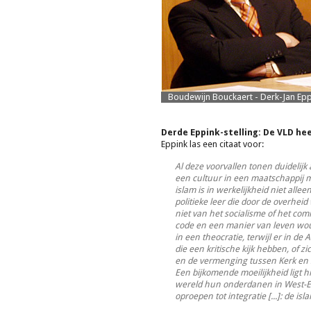
Boudewijn Bouckaert - Derk-Jan Epp
Derde Eppink-stelling: De VLD he
Eppink las een citaat voor:
Al deze voorvallen tonen duidelijk
een cultuur in een maatschappij 
islam is in werkelijkheid niet alle
politieke leer die door de overheid
niet van het socialisme of het c
code en een manier van leven wou 
in een theocratie, terwijl er in de 
die een kritische kijk hebben, of 
en de vermenging tussen Kerk en Sta
Een bijkomende moeilijkheid ligt hie
wereld hun onderdanen in West-E
oproepen tot integratie [...]: de isl