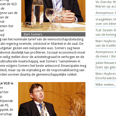
Vic Dierckx: 
moet de VLD
Marvin op acco
 de
gene van de
Anonymous: Is
van de
vraagteken: H
onië
over om éénmaa
mmen het
fcal: Gezien 
het
Bart Somers
van de koning f
wij
g van het nominale tarief van de vennootschapsbelasting
Marc Huybrech
ale regering noemde, ontstond er hilariteit in de zaal. De
van de traditio
budgetair gezien een nuloperatie was. Somers zag twee
Anonymous: Al
oekomst duidelijk kan profileren. Sociaal-economisch moet
de mens ! Bes
n veilig stellen door de activiteitsgraad te verhogen en de
multiculturele maatschappij, wat Somers "samenleven in
Julien Renaer
alisme volgens Somers het beste antwoord. Emancipatie mag
Duits zijn ge
leid, maar op de vrijmaking en de responsabilisering van
Marc Huybrech
aarden vormen daarbij de gemeenschappelijke sokkel.
Doorbraak.b
e VLD is
Mike: weken...
en
el het
p.
drijvende
de PS,
Eppink. En
merschap