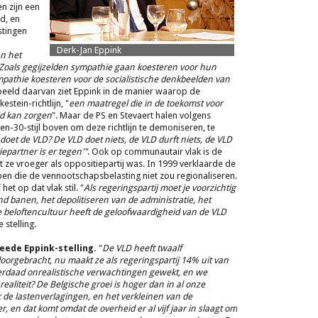
n zijn een
d, en
stingen
Derk-Jan Eppink
an het
Zoals gegijzelden sympathie gaan koesteren voor hun
mpathie koesteren voor de socialistische denkbeelden van
beeld daarvan ziet Eppink in de manier waarop de
stein-richtlijn, "
een maatregel die in de toekomst voor
d kan zorgen
". Maar de PS en Stevaert halen volgens
en-30-stijl boven om deze richtlijn te demoniseren, te
doet de VLD? De VLD doet niets, de VLD durft niets, de VLD
iepartner is er tegen'"
. Ook op communautair vlak is de
ze vroeger als oppositiepartij was. In 1999 verklaarde de
pen die de vennootschapsbelasting niet zou regionaliseren.
et op dat vlak stil. "
Als regeringspartij moet je voorzichtig
 banen, het depolitiseren van de administratie, het
e beloftencultuur heeft de geloofwaardigheid van de VLD
 stelling.
eede Eppink-stelling.
"
De VLD heeft twaalf
oorgebracht, nu maakt ze als regeringspartij 14% uit van
erdaad onrealistische verwachtingen gewekt, en we
aliteit? De Belgische groei is hoger dan in al onze
 de lastenverlagingen, en het verkleinen van de
en dat komt omdat de overheid er al vijf jaar in slaagt om