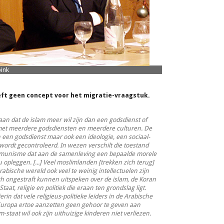
ink
eft geen concept voor het migratie-vraagstuk.
 aan dat de islam meer wil zijn dan een godsdienst of
met meerdere godsdiensten en meerdere culturen. De
en een godsdienst maar ook een ideologie, een sociaal-
 wordt gecontroleerd. In wezen verschilt die toestand
ommunisme dat aan de samenleving een bepaalde morele
opleggen. [...] Veel moslimlanden [trekken zich terug]
Arabische wereld ook veel te weinig intellectuelen zijn
zich ongestraft kunnen uitspeken over de islam, de Koran
at, religie en politiek die eraan ten grondslag ligt.
rin dat vele religieus-politieke leiders in de Arabische
uropa ertoe aanzetten geen gehoor te geven aan
am-staat wil ook zijn uithuizige kinderen niet verliezen.