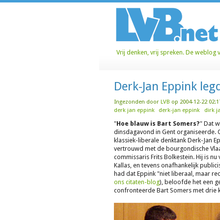
Vrij denken, vrij spreken. De weblog 
Derk-Jan Eppink leg
Ingezonden door
LVB
op 2004-12-22 02:1
derk jan eppink
derk-jan eppink
dirk j
"
Hoe blauw is Bart Somers?
" Dat 
dinsdagavond in Gent organiseerde. O
klassiek-liberale denktank Derk-Jan 
vertrouwd met de bourgondische Vlaam
commissaris Frits Bolkestein. Hij is 
Kallas, en tevens onafhankelijk publici
had dat Eppink "niet liberaal, maar rec
ons citaten-blog
), beloofde het een 
confronteerde Bart Somers met drie kr