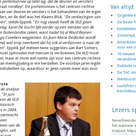
de portemonnee op tafel lag, dat de deuren en vensters
Van altijd:
raat rondliep
". De portemonnee is het centrum-rechtse
aan van deuren en vensters is het behandelen van de eigen
Originele
ers, en de dief was het Vlaams Blok. "
De verkiezingen van
ven
", stelde Eppink. "
En nog steeds heeft de VLD geen
De beste f
slag. Karel De Gucht lijkt eerder op een minister van de
Evolutiele
n buitenlandse zaken, want nadat hij al Ward Beysen
Zomertijd,
Hugo Coveliers wegpesten. En Jean-Marie Dedecker wordt
Amerikaan
d, wat erop neerkomt dat hij ook al verbannen is naar de
voor een o
en
". Eppink gaf meteen twee suggesties aan Bart Somers,
LD moet ophouden met mensen te verdoemen. De VLD moet
10 nieuwe 
en, maar er moet wel ruimte zijn voor een centrum-rechtse
verandere
an meningsuiting in ere herstellen. De voorbije jaren legde
Dubbele r
heidsdenken op, waardoor er geen ruimte meer was voor
De TAC-te
Werklooshe
rste
Luchtfoto's
n de analyse
beschikba
 "
In juni
 won de VLD
storisch
Lezers 
 in 2004,
stemrecht.
 een
Neverbeendead
 toon van de
het wanneer e
gen, valt
toepast. https.
at nog