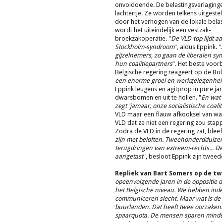
onvoldoende. De belastingsverlaginge
lachtertje. Ze worden telkens uitgestel
door het verhogen van de lokale bela
wordt het uiteindelijk een vestzak-
broekzakoperatie. "
De VLD-top lijdt a
Stockholm-syndroom
", aldus Eppink. "
gijzelnemers, zo gaan de liberalen sy
hun coalitiepartners
". Het beste voor
Belgische regering reageert op de Bolke
een enorme groei en werkgelegenhei
Eppink leugens en agitprop in pure jar
dwarsbomen en uit te hollen. "
En wat 
zegt 'jamaar, onze socialistische coalit
VLD maar een flauw afkooksel van wat 
VLD dat ze niet een regering zou stap
Zodra de VLD in de regering zat, bleef h
zijn met beloften. Tweehonderdduizend
terugdringen van extreem-rechts... D
aangetast
", besloot Eppink zijn tweede
Repliek van Bart Somers op de tw
opeenvolgende jaren in de oppositie d
het Belgische niveau. We hebben ind
communiceren slecht. Maar wat is de re
buurlanden. Dat heeft twee oorzaken:
spaarquota. De mensen sparen minder, 