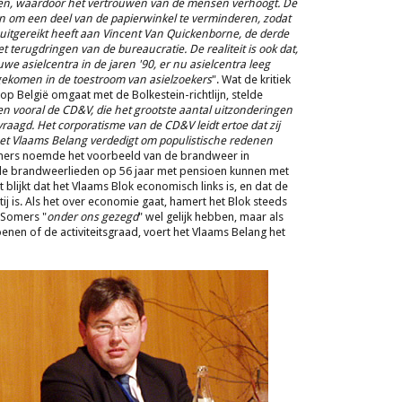
nen, waardoor het vertrouwen van de mensen verhoogt. De
zijn om een deel van de papierwinkel te verminderen, zodat
itgereikt heeft aan Vincent Van Quickenborne, de derde
t terugdringen van de bureaucratie. De realiteit is ook dat,
we asielcentra in de jaren '90, er nu asielcentra leeg
 gekomen in de toestroom van asielzoekers
". Wat de kritiek
p België omgaat met de Bolkestein-richtlijn, stelde
en vooral de CD&V, die het grootste aantal uitzonderingen
vraagd. Het corporatisme van de CD&V leidt ertoe dat zij
het Vlaams Belang verdedigt om populistische redenen
mers noemde het voorbeeld van de brandweer in
 de brandweerlieden op 56 jaar met pensioen kunnen met
blijkt dat het Vlaams Blok economisch links is, en dat de
j is. Als het over economie gaat, hamert het Blok steeds
 Somers "
onder ons gezegd
" wel gelijk hebben, maar als
oenen of de activiteitsgraad, voert het Vlaams Belang het