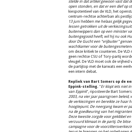
stelde in dat artikel gewoon vast dat 
open stonden, en dat er een dief op st
kiespotentieel van de VLD, het openst
centrum-rechtse achterban als pestlijd
13 juni hebben me helaas gelijk gege
lessen getrokken uit de verkiezingsuit
buitenwippers dan op een minister va
buitengegooid heeft, wil hij nu ook 
door De Gucht een "vrijbuiter" genoem
wachtkamer voor de buitengesmeten
om deze kritiek te counteren. De V
geen rechtse CSU of Tory-partij word
vleugel. De VLD moet ook de vrijheid v
de partijtop met de karwats een een
een intern debat.
Repliek van Bart Somers op de ee
Eppink-stelling.
"
Er klopt iets niet i
van Eppink
", riposteerde Bart Somers.
2003, na vier jaar paarsgroen beleid,
de verkiezingen en bereikte ze haar hi
hoogtepunt. De neergang kwam er pas
na de goedkeuring van het migranten
Deze kwestie zorgde voor gekibbel en
verzuurd klimaat in de partij. De bitse
campagne voor de voorzittersverkiezin
terug te brengen op het onbehagen d