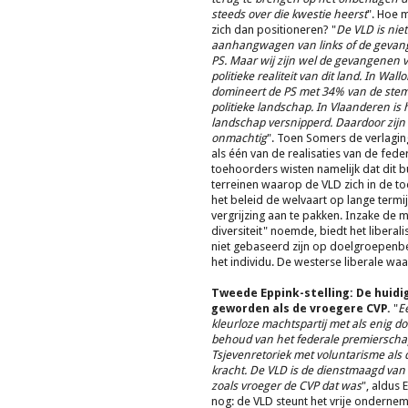
steeds over die kwestie heerst
". Hoe 
zich dan positioneren? "
De VLD is niet
aanhangwagen van links of de gevan
PS. Maar wij zijn wel de gevangenen 
politieke realiteit van dit land. In Wall
domineert de PS met 34% van de ste
politieke landschap. In Vlaanderen is 
landschap versnipperd. Daardoor zijn 
onmachtig
". Toen Somers de verlagin
als één van de realisaties van de feder
toehoorders wisten namelijk dat dit 
terreinen waarop de VLD zich in de t
het beleid de welvaart op lange termij
vergrijzing aan te pakken. Inzake de 
diversiteit" noemde, biedt het liber
niet gebaseerd zijn op doelgroepenbe
het individu. De westerse liberale w
Tweede Eppink-stelling: De huidig
geworden als de vroegere CVP.
"
E
kleurloze machtspartij met als enig do
behoud van het federale premierscha
Tsjevenretoriek met voluntarisme als 
kracht. De VLD is de dienstmaagd van 
zoals vroeger de CVP dat was
", aldus 
nog: de VLD steunt het vrije onderne