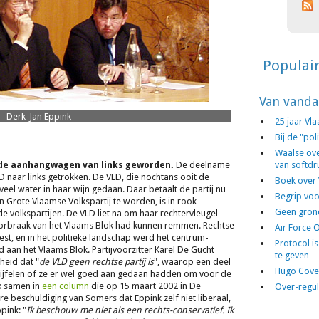
Populai
Van vanda
- Derk-Jan Eppink
25 jaar Vl
Bij de "po
Waalse ove
s de aanhangwagen van links geworden.
De deelname
van softdr
 naar links getrokken. De VLD, die nochtans ooit de
Boek over
 veel water in haar wijn gedaan. Daar betaalt de partij nu
Begrip vo
 Grote Vlaamse Volkspartij te worden, is in rook
Geen grond
de volkspartijen. De VLD liet na om haar rechtervleugel
oorbraak van het Vlaams Blok had kunnen remmen. Rechtse
Air Force 
t, en in het politieke landschap werd het centrum-
Protocol is
 aan het Vlaams Blok. Partijvoorzitter Karel De Gucht
te geven
heid dat "
de VLD geen rechtse partij is
", waarop een deel
Hugo Covel
ijfelen of ze er wel goed aan gedaan hadden om voor de
ek samen in
een column
die op 15 maart 2002 in De
Over-regul
 beschuldiging van Somers dat Eppink zelf niet liberaal,
pink: "
Ik beschouw me niet als een rechts-conservatief. Ik