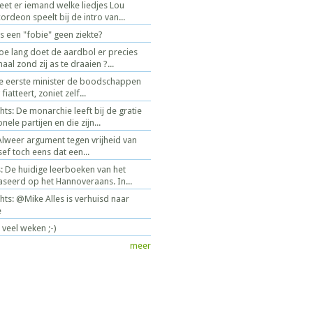
Weet er iemand welke liedjes Lou
rdeon speelt bij de intro van...
 een "fobie" geen ziekte?
oe lang doet de aardbol er precies
l zond zij as te draaien ?...
de eerste minister de boodschappen
iatteert, zoniet zelf...
ts: De monarchie leeft bij de gratie
nele partijen en die zijn...
weer argument tegen vrijheid van
ef toch eens dat een...
s: De huidige leerboeken van het
baseerd op het Hannoveraans. In...
ts: @Mike Alles is verhuisd naar
e
 veel weken ;-)
meer