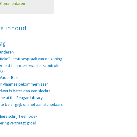
Commentaren
re inhoud
ag:
aanderen
litieke" kersttoespraak van de koning
rheid financiert kwaliteitscontrole
ugs
 Vader Bush
or Vlaamse bekommernissen
wet is beter dan een slechte
One at the Reagan Library
 te belangrijk om het aan stuntelaars
iers schrijft een boek
ering vertraagt groei