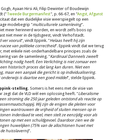
Gogh, Ayaan Hirsi Ali, Filip Dewinter of Boudewijn
t ("
Tweede Burgermanifest
", p. 66-67, en "
Angst, Afgunst
n citaat dat een duidelijke visie weerspiegelt op een
t vage modebegrip "
multiculturele samenleving
".
 niet meer herinnerd worden, en wordt zelfs boos op
st niet meer in de tijdsgeest, vindt Verhofstadt.
d ver vooruit
", vindt Eppink. "
Helaas heeft hij zijn
nacee van politieke correctheid
". Eppink vindt dat we terug
r
, met enkele niet-onderhandelbare principes zoals de
sering van de samenleving. "
Kardinaal Danneels zweeft
lichting nodig heeft. Een Verlichting is niet zomaar een
s een historisch proces dat lang kan duren. Niet een
ng, maar een aanpak die gericht is op individualisering.
 onderwijs is daartoe een goed middel
", stelde Eppink.
ppink-stelling.
Somers is het eens met de visie van
r zegt dat de VLD wèl een oplossing heeft. "
Liberalisme
een stroming die 250 jaar geleden ontstond als reactie op
ssenmaatschappij. Wij zijn de enigen die pleiten voor
omingen wantrouwen de vrijheid of sluiten mensen op in
nen inderdaad te veel, men stelt ze eenzijdig voor als
htonen op met een schuldgevoel. Daardoor zien we de
ongen huwelijken (75% van de allochtonen huwt met
de huisslavernij
".