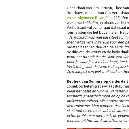
Geen citaat van Pim Fortuyn, Theo van 
Bouckaert, maar ... van Guy Verhofstad
en het Algemeen Belang
", p. 113). Ee
westerse
Leitkultur
, in plaats van he
Verhofstadt wil echter aan dat citaat
journalisten die het bovenhalen. Het pa
"
Verhofstadt was met dat citaat zijn tij
toenmalige visie ingeruild voor een pa
moeten naar het idee van de
Leitkultu
positie van de vrouw en de individuali
wanneer hij stelt dat de islam een Ver
poortje waar je even door loopt, het i
Verlichting voor de islam is de oplossi
Zo'n aanpak kan wel snel werken. Het
Repliek van Somers op de derde E
Eppink op het migratie-vraagstuk, maa
biedt het beste antwoord, want het is 
verstarde groepsbelangen en op de kla
individuele vrijheid. Alle andere str
determinisme. Men pampert de allochto
slachtoffers, en men zadelt de autoc
echte problemen niet, zoals de gedw
mensen uit hun land van afkomst) en 