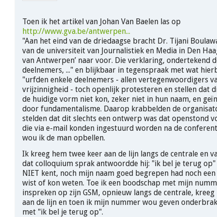
Toen ik het artikel van Johan Van Baelen las op
http://www.gva.be/antwerpen...
"Aan het eind van de driedaagse bracht Dr. Tijani Boulawa
van de universiteit van Journalistiek en Media in Den Haa
van Antwerpen’ naar voor. Die verklaring, ondertekend d
deelnemers, ..." en blijkbaar in tegenspraak met wat hier
"urfden enkele deelnemers - allen vertegenwoordigers v
vrijzinnigheid - toch openlijk protesteren en stellen dat d
de huidige vorm niet kon, zeker niet in hun naam, en geïn
door fundamentalisme. Daarop krabbelden de organisato
stelden dat dit slechts een ontwerp was dat openstond v
die via e-mail konden ingestuurd worden na de conferenti
wou ik de man opbellen.
Ik kreeg hem twee keer aan de lijn langs de centrale en v
dat colloquium sprak antwoordde hij: "ik bel je terug op" 
NIET kent, noch mijn naam goed begrepen had noch een
wist of kon weten. Toe ik een boodschap met mijn num
inspreken op zijn GSM, opnieuw langs de centrale, kree
aan de lijn en toen ik mijn nummer wou geven onderbrak
met "ik bel je terug op".