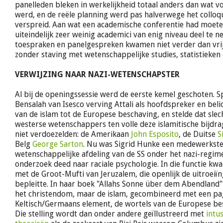
panelleden bleken in werkelijkheid totaal anders dan wat 
werd, en de reële planning werd pas halverwege het collo
verspreid. Aan wat een academische conferentie had moet
uiteindelijk zeer weinig academici van enig niveau deel te 
toespraken en panelgespreken kwamen niet verder dan vrij
zonder staving met wetenschappelijke studies, statistieken 
VERWIJZING NAAR NAZI-WETENSCHAPSTER
Al bij de openingssessie werd de eerste kemel geschoten
Bensalah van Isesco verving Attali als hoofdspreker en beli
van de islam tot de Europese beschaving, en stelde dat slec
westerse wetenschappers ten volle deze islamitische bijdr
niet verdoezelden: de Amerikaan
John Esposito
, de Duitse
S
Belg
George Sarton
. Nu was Sigrid Hunke een medewerkste
wetenschappelijke afdeling van de SS onder het nazi-regim
onderzoek deed naar raciale psychologie. In die functie kwa
met de Groot-Mufti van Jeruzalem, die openlijk de uitroeiï
bepleitte. In haar boek "Allahs Sonne über dem Abendland" s
het christendom, maar de islam, gecombineerd met een pa
Keltisch/Germaans element, de wortels van de Europese b
Die stelling wordt dan onder andere geïllustreerd met
intu