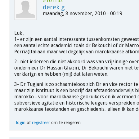
#101142
derek g
maandag, 8 november, 2010 - 00:19
Luk ,
1- er zijn een aantal interessante tussenkomsten gewee
een aantal echte academici zoals dr Bekouchi of dr Marr
Perria(Italiaan maar wel degelijk van marokkaanse afkom
2- niet iedereen die niet akkoord was van vrijzinnige over
ondermeer Dr Hassan Ghaziri, Dr Bekouchi waren niet t
verklarign en hebben (mij) dat laten weten.
3- Dr Tugjani is zo schaamteloos zich Dr en vice rector t
maar zijn isntituut is een bedrijf dat afstandsonderwijs b
marokko - voor marokkaanse gebruikers en ik vermoed d
subversieve agitatie en historische leugens verspreiden 
marokkaanse teostanden en geschiedenis.. alleen ik kan da
login
of
registreer
om te reageren