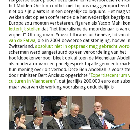
het Midden-Oosten-conflict niet bij ons mag geïmporteerd
niet op zijn plaats is in een dergelijk colloquium. Het mag
wekken dat op een conferentie die het wederzijds begrip t
Europa zou moeten verbeteren, figuren als Yacob Mahi ko
letterlijk stellen
dat "het liberalisme de moordenaar is van 
vrijheid". Of nog imam Youssef Ibrams uit Genève, lid van 
van de Fatwa
, die in 2004 beweerde dat steniging, hoewel n
Zwitserland,
absoluut niet in opspraak mag gebracht word
schermen werd aangestuurd op een veroordeling van het
hoofddoekenverbod, bleek ook al toen de Mechelaar Abdel
als moderator van een panelgesprek bij alle gemeenteraads
hun mening over dit verbod. Deze Ben Abdellah is voorzitte
door minister Bert Anciaux opgerichte "
Expertisecentrum v
culturen in Vlaanderen
", dat jaarlijks 200.000 euro aan subs
maar waarvan de werking vooralsnog onduidelijk is.