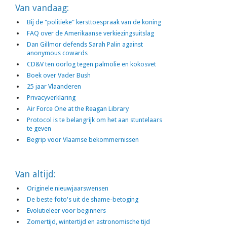
Van vandaag:
Bij de "politieke" kersttoespraak van de koning
FAQ over de Amerikaanse verkiezingsuitslag
Dan Gillmor defends Sarah Palin against
anonymous cowards
CD&V ten oorlog tegen palmolie en kokosvet
Boek over Vader Bush
25 jaar Vlaanderen
Privacyverklaring
Air Force One at the Reagan Library
Protocol is te belangrijk om het aan stuntelaars
te geven
Begrip voor Vlaamse bekommernissen
Van altijd:
Originele nieuwjaarswensen
De beste foto's uit de shame-betoging
Evolutieleer voor beginners
Zomertijd, wintertijd en astronomische tijd