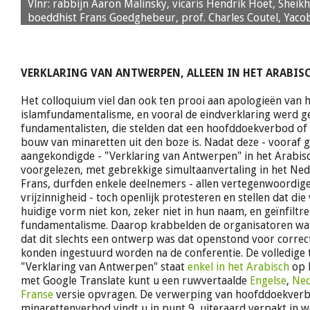
Vlnr: rabbijn Aaron Malinsky, vicaris Hendrik Hoet, Sheikh 
boeddhist Frans Goedghebeur, prof. Charles Coutel, Yaco
VERKLARING VAN ANTWERPEN, ALLEEN IN HET ARABIS
Het colloquium viel dan ook ten prooi aan apologieën van 
islamfundamentalisme, en vooral de eindverklaring werd g
fundamentalisten, die stelden dat een hoofddoekverbod of
bouw van minaretten uit den boze is. Nadat deze - vooraf 
aangekondigde - "Verklaring van Antwerpen" in het Arabis
voorgelezen, met gebrekkige simultaanvertaling in het Ned
Frans, durfden enkele deelnemers - allen vertegenwoordige
vrijzinnigheid - toch openlijk protesteren en stellen dat die
huidige vorm niet kon, zeker niet in hun naam, en geïnfiltr
fundamentalisme. Daarop krabbelden de organisatoren wat
dat dit slechts een ontwerp was dat openstond voor correcti
konden ingestuurd worden na de conferentie. De volledige 
"Verklaring van Antwerpen" staat
enkel in het Arabisch
op h
met Google Translate kunt u een ruwvertaalde
Engelse
,
Ned
Franse
versie opvragen. De verwerping van hoofddoekver
minarettenverbod vindt u in punt 9, uiteraard verpakt in wo