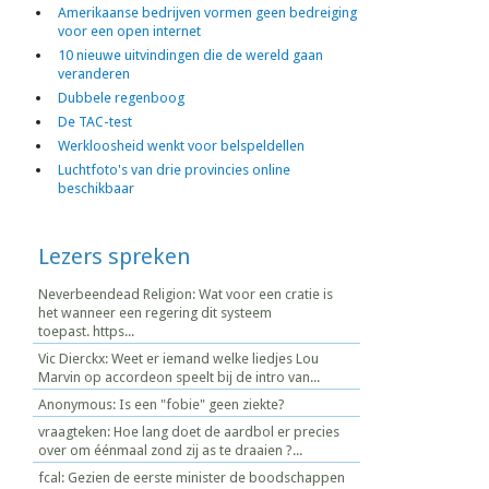
Amerikaanse bedrijven vormen geen bedreiging
voor een open internet
10 nieuwe uitvindingen die de wereld gaan
veranderen
Dubbele regenboog
De TAC-test
Werkloosheid wenkt voor belspeldellen
Luchtfoto's van drie provincies online
beschikbaar
Lezers spreken
Neverbeendead Religion: Wat voor een cratie is
het wanneer een regering dit systeem
toepast. https...
Vic Dierckx: Weet er iemand welke liedjes Lou
Marvin op accordeon speelt bij de intro van...
Anonymous: Is een "fobie" geen ziekte?
vraagteken: Hoe lang doet de aardbol er precies
over om éénmaal zond zij as te draaien ?...
fcal: Gezien de eerste minister de boodschappen