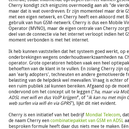
Cherry kondigt zich enigszins overmoedig aan als "de vier
maar dat is wat overdreven. Er zijn momenteel maar drie
met een eigen netwerk, en Cherry heeft een akkoord met B
gebruik van hun GSM-netwerk. Cherry is dus een Mobile Vi
Operator (MVNO), maar de eigen centrale van Cherry zorgt
deel van de connectie via het internet verloopt indien het 
moment verbonden is met het internet.
Ik heb kunnen vaststellen dat het systeem goed werkt, op e
onderbrekingen wegens onderhoudswerkzaamheden na. Cher
operator. Grote operatoren hebben vaak een heel optiepak
behoeften van de klant in te vullen. En zolang Cherry zijn 
aan 'early adopters', techneuten en andere gemotiveerde fr
belasting van de helpdesk wel meevallen. Vraag is echter of
een ruim publiek zal kunnen bereiken. Afgaand op de moeite
ondervond om het concept uit te leggen ("
ha, maar via Mob
ADSL met wifi en dus VoIP krijgen!
", of "
ik kan nu met mijn 
web surfen via wifi én via GPRS
"), lijkt dit niet evident.
Cherry is een initiatief van het bedrijf
Mondial Telecom
, da
de naam Cherry een
combinatiepakket van GSM en ADSL
aa
besproken formule heeft daar dus niets mee te maken. Eén