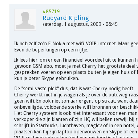
#85719
Rudyard Kipling
zaterdag, 1 augustus, 2009 - 06:45
Ik heb zelf zo'n E-Nokia met wifi-VOIP-internet. Maar ge
Even de beperkingen op een rijtje:
Ik lees hier: om er een financieel voordeel uit te kunnen 
gewoon GSM abo, moet je met Cherry het grootste deel 
gesprekken voeren op een plaats buiten je eigen huis of
kun je beter Skype gebruiken.
De "semi-vaste plek" dus, dat is wat Cherry nodig heeft.
Cherry werkt niet in je wagen als je over de autoweg raas
geen wifi. En ook niet zomaar ergens op straat, want daar
onbeveiligde, voldoende sterke wifi bronnen ter beschikk
Het Cherry systeem is ook niet interessant voor een man
verkoper die zijn klanten of zijn HQ wil bellen terwijl bij 
schrijft in Starbucks, luchthaven, maglev of in een hotel,
plaatsen kan hij zijn laptop openvouwen en Skype of een
VOIP systeem gebruiken (met een mic/oortje of via zijn