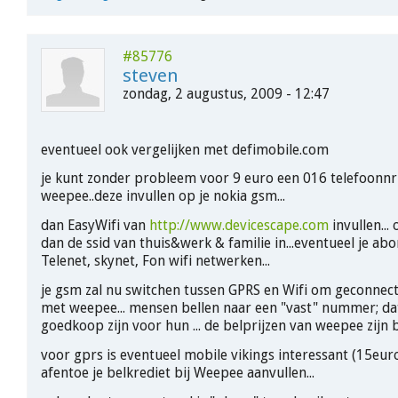
#85776
steven
zondag, 2 augustus, 2009 - 12:47
eventueel ook vergelijken met defimobile.com
je kunt zonder probleem voor 9 euro een 016 telefoonnr
weepee..deze invullen op je nokia gsm...
dan EasyWifi van
http://www.devicescape.com
invullen... 
dan de ssid van thuis&werk & familie in...eventueel je a
Telenet, skynet, Fon wifi netwerken...
je gsm zal nu switchen tussen GPRS en Wifi om geconnect
met weepee... mensen bellen naar een "vast" nummer; da
goedkoop zijn voor hun ... de belprijzen van weepee zijn b
voor gprs is eventueel mobile vikings interessant (15eu
afentoe je belkrediet bij Weepee aanvullen...