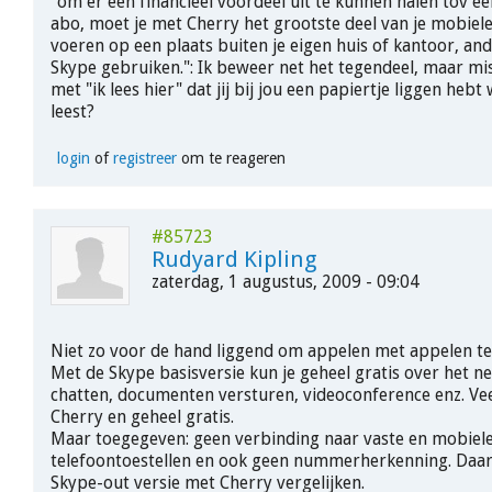
"om er een financieel voordeel uit te kunnen halen tov
abo, moet je met Cherry het grootste deel van je mobiel
voeren op een plaats buiten je eigen huis of kantoor, and
Skype gebruiken.": Ik beweer net het tegendeel, maar mi
met "ik lees hier" dat jij bij jou een papiertje liggen hebt
leest?
login
of
registreer
om te reageren
#85723
Rudyard Kipling
zaterdag, 1 augustus, 2009 - 09:04
Niet zo voor de hand liggend om appelen met appelen te 
Met de Skype basisversie kun je geheel gratis over het ne
chatten, documenten versturen, videoconference enz. Ve
Cherry en geheel gratis.
Maar toegegeven: geen verbinding naar vaste en mobiel
telefoontoestellen en ook geen nummerherkenning. Daaro
Skype-out versie met Cherry vergelijken.