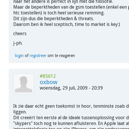
naar het andere is perfect in lijn met die filosofie.
Maar de beperktheden van de gsm toestellen (enkel een 
htc toestellen) is toch heel serieuse remming.
Dit zijn dus die beperktheden & threats.
Daarom ben ik heel sceptisch, time to market is key:)
cheers
j-ph.
login
of
registreer
om te reageren
#85612
oxbow
woensdag, 29 juli, 2009 - 20:39
Ik zie daar echt geen toekomst in hoor, tenminste zoals 
liggen.
Dit creeërt ten eerste al de ideale tussenoplossing voor
"skypers" toch nog te kunnen afluisteren. En Apple laat 