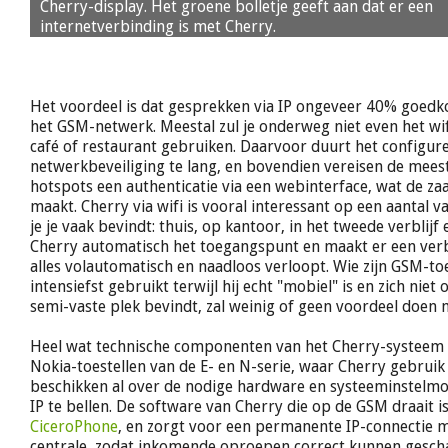
Cherry-display. Het groene bolletje geeft aan dat er een
internetverbinding is met Cherry.
Het voordeel is dat gesprekken via IP ongeveer 40% goedko
het GSM-netwerk. Meestal zul je onderweg niet even het wi
café of restaurant gebruiken. Daarvoor duurt het configur
netwerkbeveiliging te lang, en bovendien vereisen de mees
hotspots een authenticatie via een webinterface, wat de za
maakt. Cherry via wifi is vooral interessant op een aantal 
je je vaak bevindt: thuis, op kantoor, in het tweede verblijf
Cherry automatisch het toegangspunt en maakt er een ver
alles volautomatisch en naadloos verloopt. Wie zijn GSM-toe
intensiefst gebruikt terwijl hij echt "mobiel" is en zich niet
semi-vaste plek bevindt, zal weinig of geen voordeel doen 
Heel wat technische componenten van het Cherry-systeem zi
Nokia-toestellen van de E- en N-serie, waar Cherry gebruik
beschikken al over de nodige hardware en systeeminstelmo
IP te bellen. De software van Cherry die op de GSM draait 
CiceroPhone
, en zorgt voor een permanente IP-connectie 
centrale, zodat inkomende oproepen correct kunnen gesch