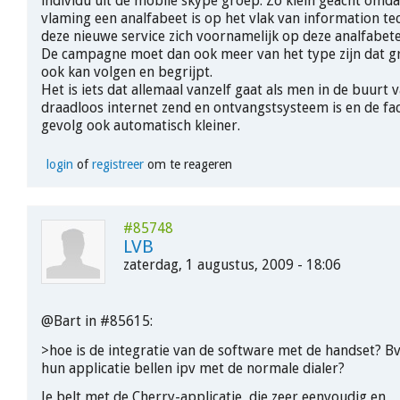
individu uit de mobile skype groep. Zo klein geacht omda
vlaming een analfabeet is op het vlak van information te
deze nieuwe service zich voornamelijk op deze analfabete
De campagne moet dan ook meer van het type zijn dat 
ook kan volgen en begrijpt.
Het is iets dat allemaal vanzelf gaat als men in de buurt 
draadloos internet zend en ontvangstsysteem is en de fact
gevolg ook automatisch kleiner.
login
of
registreer
om te reageren
#85748
LVB
zaterdag, 1 augustus, 2009 - 18:06
@Bart in #85615:
>hoe is de integratie van de software met de handset? B
hun applicatie bellen ipv met de normale dialer?
Je belt met de Cherry-applicatie, die zeer eenvoudig en