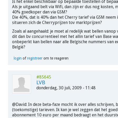
Is het enkel beschikbaar op bepaalde toestellen of bepa
Als je uitgaand belt via Wifi, dan zijn er dus nog kosten
40% goedkoper dan via GSM?
Die 40%, dat is 40% dan het Cherry tarief via GSM neem 
situeren zich de Cherryprijzen tov marktprijzen?
Zoals al aangehaald: je moet al redelijk wat bellen vanop v
dit dan bv concurrentieel met het allin tarief van Base w
onbeperkt kan bellen naar alle Belgische nummers van e
België?
login
of
registreer
om te reageren
#85645
LVB
donderdag, 30 juli, 2009 - 11:48
@David: In deze beta-faze mocht ik over alles schrijven, 
(toekomstige) tarieven. Ik kan je wel zeggen dat het goe
abonnement 10 euro per maand bedraagt en het duurste