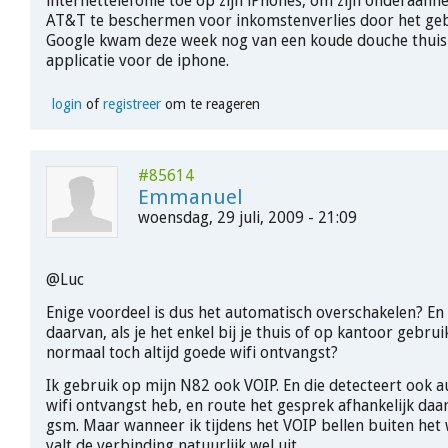
internettelefonie toe op zijn iPhones, om zijn onderaann
AT&T te beschermen voor inkomstenverlies door het geb
Google kwam deze week nog van een koude douche thuis
applicatie voor de iphone.
login
of
registreer
om te reageren
#85614
Emmanuel
woensdag, 29 juli, 2009 - 21:09
@Luc
Enige voordeel is dus het automatisch overschakelen? En 
daarvan, als je het enkel bij je thuis of op kantoor gebrui
normaal toch altijd goede wifi ontvangst?
Ik gebruik op mijn N82 ook VOIP. En die detecteert ook a
wifi ontvangst heb, en route het gesprek afhankelijk daar
gsm. Maar wanneer ik tijdens het VOIP bellen buiten het 
valt de verbinding natuurlijk wel uit.