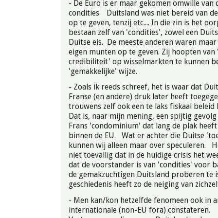
- De Euro is er maar gekomen omwille van 
condities. Duitsland was niet bereid van 
op te geven, tenzij etc.... In die zin is het oo
bestaan zelf van 'condities', zowel een Duits
Duitse eis. De meeste anderen waren maar a
eigen munten op te geven. Zij hoopten van 
credibiliteit' op wisselmarkten te kunnen
'gemakkelijke' wijze.
- Zoals ik reeds schreef, het is waar dat Du
Franse (en andere) druk later heeft toegeg
trouwens zelf ook een te laks fiskaal belei
Dat is, naar mijn mening, een spijtig gevolg
Frans 'condominium' dat lang de plak heef
binnen de EU. Wat er achter die Duitse 'toe
kunnen wij alleen maar over speculeren. H
niet toevallig dat in de huidige crisis het we
dat de voorstander is van 'condities' voor b
de gemakzuchtigen Duitsland proberen te i
geschiedenis heeft zo de neiging van zichze
- Men kan/kon hetzelfde fenomeen ook in 
internationale (non-EU fora) constateren.