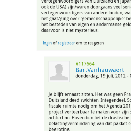
Vertegenwoordigers van Duitsland en Japan
ook de USA) zijn/waren doorgaans veel ser
vertegenwoordigers van andere landen, w
het gaat/ging over 'gemeenschappelijke' be
het besteden van eigen en andermanse gel
daarvoor is niet mysterieus.
login
of
registreer
om te reageren
#117664
BartVanhauwaert
donderdag, 19 juli, 2012 - 
Je blijft ernaast zitten. Het was geen Fr
Duitsland deed zwichten. Integendeel, S
fiscale ruimte nodig om het Agenda 20
project verteerbaar te maken voor zijn s
achterban. Bovendien liet de drastische
belastingvermindering van dat pakket ee
begroting.