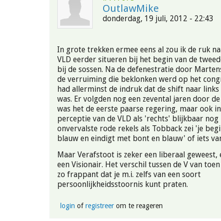
OutlawMike
donderdag, 19 juli, 2012 - 22:43
In grote trekken ermee eens al zou ik de ruk na
VLD eerder situeren bij het begin van de twee
bij de sossen. Na de defenestratie door Marte
de verruiming die beklonken werd op het congr
had allerminst de indruk dat de shift naar links
was. Er volgden nog een zevental jaren door de
was het de eerste paarse regering, maar ook i
perceptie van de VLD als 'rechts' blijkbaar nog
onvervalste rode rekels als Tobback zei 'je beg
blauw en eindigt met bont en blauw' of iets van
Maar Verafstoot is zeker een liberaal geweest,
een Visionair. Het verschil tussen de V van toen
zo frappant dat je m.i. zelfs van een soort
persoonlijkheidsstoornis kunt praten.
login
of
registreer
om te reageren