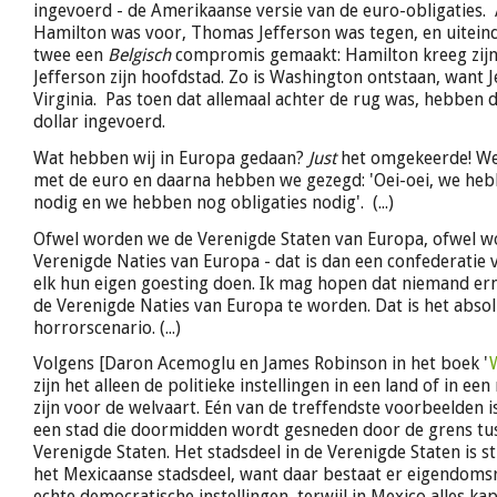
ingevoerd - de Amerikaanse versie van de euro-obligaties.
Hamilton was voor, Thomas Jefferson was tegen, en uiteind
twee een
Belgisch
compromis gemaakt: Hamilton kreeg zijn 
Jefferson zijn hoofdstad. Zo is Washington ontstaan, want 
Virginia. Pas toen dat allemaal achter de rug was, hebben
dollar ingevoerd.
Wat hebben wij in Europa gedaan?
Just
het omgekeerde! We
met de euro en daarna hebben we gezegd: 'Oei-oei, we he
nodig en we hebben nog obligaties nodig'. (...)
Ofwel worden we de Verenigde Staten van Europa, ofwel 
Verenigde Naties van Europa - dat is dan een confederatie v
elk hun eigen goesting doen. Ik mag hopen dat niemand er
de Verenigde Naties van Europa te worden. Dat is het abso
horrorscenario. (...)
Volgens [Daron Acemoglu en James Robinson in het boek '
zijn het alleen de politieke instellingen in een land of in ee
zijn voor de welvaart. Eén van de treffendste voorbeelden i
een stad die doormidden wordt gesneden door de grens tu
Verenigde Staten. Het stadsdeel in de Verenigde Staten is s
het Mexicaanse stadsdeel, want daar bestaat er eigendomsr
echte democratische instellingen, terwijl in Mexico alles ka