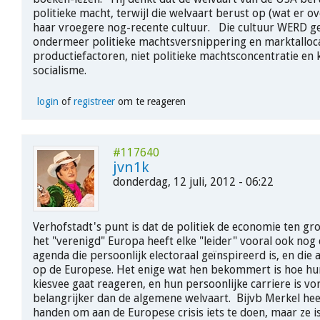
politieke macht, terwijl die welvaart berust op (wat er ov
haar vroegere nog-recente cultuur. Die cultuur WERD 
ondermeer politieke machtsversnippering en marktalloca
productiefactoren, niet politieke machtsconcentratie en k
socialisme.
login
of
registreer
om te reageren
#117640
jvn1k
donderdag, 12 juli, 2012 - 06:22
Verhofstadt's punt is dat de politiek de economie ten gr
het "verenigd" Europa heeft elke "leider" vooral ook nog
agenda die persoonlijk electoraal geïnspireerd is, en die
op de Europese. Het enige wat hen bekommert is hoe hun
kiesvee gaat reageren, en hun persoonlijke carriere is vo
belangrijker dan de algemene welvaart. Bijvb Merkel heef
handen om aan de Europese crisis iets te doen, maar ze i