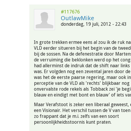
#117676
OutlawMike
donderdag, 19 juli, 2012 - 22:43
In grote trekken ermee eens al zou ik de ruk na
VLD eerder situeren bij het begin van de twee
bij de sossen. Na de defenestratie door Marte
de verruiming die beklonken werd op het congr
had allerminst de indruk dat de shift naar links
was. Er volgden nog een zevental jaren door de
was het de eerste paarse regering, maar ook i
perceptie van de VLD als 'rechts' blijkbaar nog
onvervalste rode rekels als Tobback zei 'je beg
blauw en eindigt met bont en blauw' of iets van
Maar Verafstoot is zeker een liberaal geweest,
een Visionair. Het verschil tussen de V van toen
zo frappant dat je m.i. zelfs van een soort
persoonlijkheidsstoornis kunt praten.