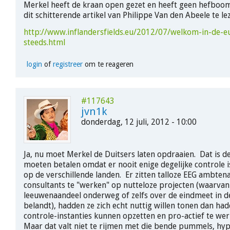
Merkel heeft de kraan open gezet en heeft geen hefboom
dit schitterende artikel van Philippe Van den Abeele te le
http://www.inflandersfields.eu/2012/07/welkom-in-de-e
steeds.html
login
of
registreer
om te reageren
#117643
jvn1k
donderdag, 12 juli, 2012 - 10:00
Ja, nu moet Merkel de Duitsers laten opdraaien. Dat is de 
moeten betalen omdat er nooit enige degelijke controle 
op de verschillende landen. Er zitten talloze EEG ambten
consultants te "werken" op nutteloze projecten (waarvan
leeuwenaandeel onderweg of zelfs over de eindmeet in d
belandt), hadden ze zich echt nuttig willen tonen dan had
controle-instanties kunnen opzetten en pro-actief te we
Maar dat valt niet te rijmen met die bende pummels, hyp