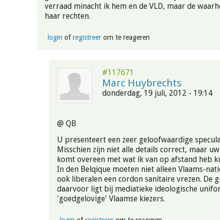
verraad minacht ik hem en de VLD, maar de waarh
haar rechten.
login
of
registreer
om te reageren
#117671
Marc Huybrechts
donderdag, 19 juli, 2012 - 19:14
@ QB
U presenteert een zeer geloofwaardige specula
Misschien zijn niet alle details correct, maar uw
komt overeen met wat ik van op afstand heb ku
In den Belqique moeten niet alleen Vlaams-nat
ook liberalen een cordon sanitaire vrezen. De
daarvoor ligt bij mediatieke ideologische unifor
'goedgelovige' Vlaamse kiezers.
login
of
registreer
om te reageren