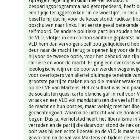
zijn eigen regering en daarmee Verhofstadt's
besparingsprogramma had getorpedeerd, heeft dez
een tijdje teruggetrokken "in de woestijn", in casu
besefte hij dat hij voor de keuze stond: radicaal lib
opschuiven naar links. Het eerste geval betekende z
zelfmoord. De andere politieke partijen zouden h
de VLD, vlotjes in een cordon sanitaire geplaatst 
VLD hem dan vervolgens zelf zou geliquideerd heb
deur naar de macht terug te openen lag voor de h
hij voor de tweede optie, voor het behoud van zijn 
carrière en voor de macht. Er ging een overdosis w
ideologische wijn en de poorten werden wagenwij
voor overlopers van allerlei pluimage teneinde va
grootste partij te maken en op die manier wraak
op de CVP van Martens. Het resultaat was een paar
de socialisten quasi carte blanche gaf in ruil voor 
wraak en een VLD vol mandatarissen die veel affin
de macht en hun postjes, maar weinig met het libe
gedachtengoed. Waarna de uittocht van de donker
begon. Dus ja, Verhofstad heeft het liberalisme in
verraden en de partij die daarvoor stond de nek 
ooit was hij een echte liberaal en de VLD is maar so
geworden na de val van Martens en tijdens de verr