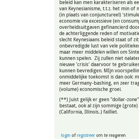
beleid kan men karakteriseren als ee
van Keynesianisme, t.t.z. het min o
(in plaats van conjunctureel) 'stimul
economie via excessieve (en consum
overheidsuitgaven gefinancierd doo
de achterliggende reden of motivatie
slecht Keynesiaans beleid staat of zit
onbevredigde lust van vele politieke
maar meer middelen willen om Sinte
kunnen spelen. Zij zullen niet nalate
nieuwe 'crisis' daarvoor te gebruiken
kunnen bevredigen. MIjn voorspelli
onmiddelijke toekomst is dan ook: m
meer Germany-bashing, en zeer trag
(volume) economische groei.
(**) Juist gelijk er geen "dollar-zone"
bestaat, ook al zijn sommige (grote) 
(California, Illinois..) failliet.
login
of
registreer
om te reageren