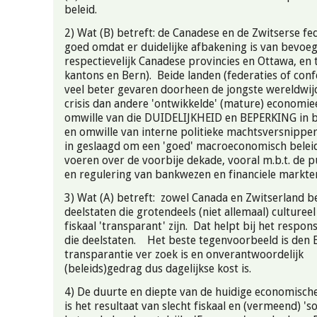
beleid.
2) Wat (B) betreft: de Canadese en de Zwitserse fe
goed omdat er duidelijke afbakening is van bevoe
respectievelijk Canadese provincies en Ottawa, en 
kantons en Bern). Beide landen (federaties of confe
veel beter gevaren doorheen de jongste wereldwi
crisis dan andere 'ontwikkelde' (mature) economie
omwille van die DUIDELIJKHEID en BEPERKING in 
en omwille van interne politieke machtsversnipperi
in geslaagd om een 'goed' macroeconomisch belei
voeren over de voorbije dekade, vooral m.b.t. de p
en regulering van bankwezen en financiele m
3) Wat (A) betreft: zowel Canada en Zwitserland b
deelstaten die grotendeels (niet allemaal) culture
fiskaal 'transparant' zijn. Dat helpt bij het respon
die deelstaten. Het beste tegenvoorbeeld is den 
transparantie ver zoek is en onverantwoordelijk
(beleids)gedrag dus dagelijkse kost is.
4) De duurte en diepte van de huidige economische
is het resultaat van slecht fiskaal en (vermeend) 'so