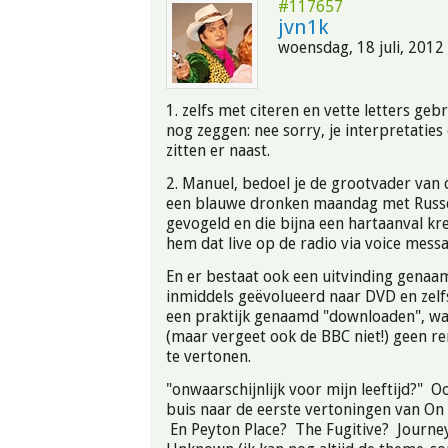
#117657
jvn1k
woensdag, 18 juli, 2012 
1. zelfs met citeren en vette letters geb
nog zeggen: nee sorry, je interpretaties 
zitten er naast.
2. Manuel, bedoel je de grootvader van 
een blauwe dronken maandag met Russe
gevogeld en die bijna een hartaanval kr
hem dat live op de radio via voice mes
En er bestaat ook een uitvinding genaa
inmiddels geëvolueerd naar DVD en zelf
een praktijk genaamd "downloaden", w
(maar vergeet ook de BBC niet!) geen r
te vertonen.
"onwaarschijnlijk voor mijn leeftijd?" O
buis naar de eerste vertoningen van On
En Peyton Place? The Fugitive? Journey