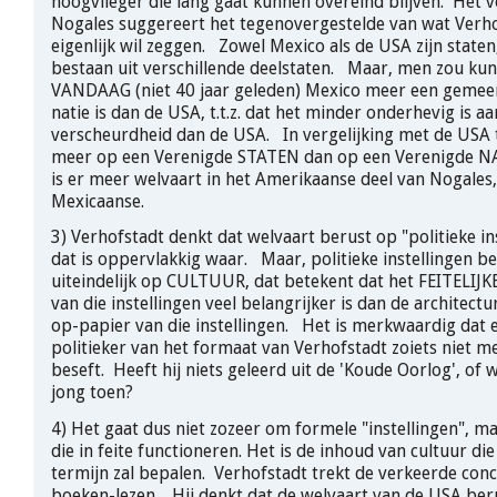
hoogvlieger die lang gaat kunnen overeind blijven. Het 
Nogales suggereert het tegenovergestelde van wat Verh
eigenlijk wil zeggen. Zowel Mexico als de USA zijn staten
bestaan uit verschillende deelstaten. Maar, men zou ku
VANDAAG (niet 40 jaar geleden) Mexico meer een gemee
natie is dan de USA, t.t.z. dat het minder onderhevig is aa
verscheurdheid dan de USA. In vergelijking met de USA 
meer op een Verenigde STATEN dan op een Verenigde N
is er meer welvaart in het Amerikaanse deel van Nogales,
Mexicaanse.
3) Verhofstadt denkt dat welvaart berust op "politieke ins
dat is oppervlakkig waar. Maar, politieke instellingen b
uiteindelijk op CULTUUR, dat betekent dat het FEITELIJK
van die instellingen veel belangrijker is dan de architect
op-papier van die instellingen. Het is merkwaardig dat 
politieker van het formaat van Verhofstadt zoiets niet m
beseft. Heeft hij niets geleerd uit de 'Koude Oorlog', of w
jong toen?
4) Het gaat dus niet zozeer om formele "instellingen", 
die in feite functioneren. Het is de inhoud van cultuur di
termijn zal bepalen. Verhofstadt trekt de verkeerde conclu
boeken-lezen. Hij denkt dat de welvaart van de USA ber