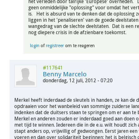
het verleden door talrijke 'Europese' overheden. 
geen onmiddelijke "oplossing" voor omdat het ve
is. Het is absurd van te denken dat de oplossing 
liggen in het 'penaliseren' van de goede deelstaten
wangedrag van de slechte deelstaten. Dat is een r
nog diepere crisis in de afzienbare toekomst
login
of
registreer
om te reageren
#117641
Benny Marcelo
donderdag, 12 juli, 2012 - 07:20
Merkel heeft inderdaad de sleutels in handen, ze kan de d
opdraaien voor het wanbeleid van sommige zuiderse land
indenken dat de duitsers staan te springen om er aan te 
Merkel en anderen zouden er inderdaad goed aan doen 
met tijd te winnen. Iedereen die in de e.u. wilt houdt zich
stapt anders op, vrijwillig of gedwongen. Eerst jaren ee
voeren en dan over solidariteit beginnen: het is belgisch 