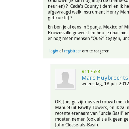
Unknown (ik kan nog altijd de theme-so
neuriën) ? Cade's County (idem! en ik h
afgevraagd welk instrument Henry Manc
gebruikte) ?
En ben je al eens in Spanje, Mexico of M
Brownsville geweest en heb je daar nie
er nog meer mensen "Que?" zeggen, uncl
login
of
registreer
om te reageren
#117658
Marc Huybrechts
woensdag, 18 juli, 2012
OK, Joe, ge zijt dus vertrouwd met d
Manuel uit Fawlty Towers, en ik zal 
recente erenaam van "uncle Basil" er
moeten nemen (ook al zie ik geen ge
John Cleese-als-Basil).