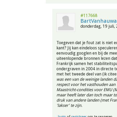
#117668
BartVanhauwa
donderdag, 19 juli,
Toegeven dat je fout zat is niet e
kant? Jij kan eindeloos speculere
eenvoudig googlen en bij de mee
uiteenlopende bronnen lezen dat
Frankrijk samen het stabiliteits
ondergraven in 2004 in directe 
met het tweede deel van (ik citeer
was een van de weinige landen d
respect voor het vasthouden aan 
Maastricht-condities voor EMU (
maar heeft later dan toch maar 
druk van andere landen (met Fra
'lakser' te zijn.
login
of
registreer
om te reageren