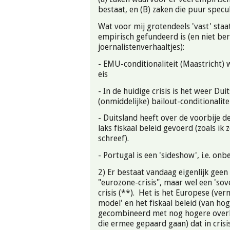
bestaat, en (B) zaken die puur specul
Wat voor mij grotendeels 'vast' staat,
empirisch gefundeerd is (en niet be
joernalistenverhaaltjes):
- EMU-conditionaliteit (Maastricht) 
eis
- In de huidige crisis is het weer Dui
(onmiddelijke) bailout-conditionalitei
- Duitsland heeft over de voorbije de
laks fiskaal beleid gevoerd (zoals ik 
schreef).
- Portugal is een 'sideshow', i.e. onb
2) Er bestaat vandaag eigenlijk geen 
"eurozone-crisis", maar wel een 'sov
crisis (**). Het is het Europese (ver
model' en het fiskaal beleid (van hog
gecombineerd met nog hogere over
die ermee gepaard gaan) dat in crisis