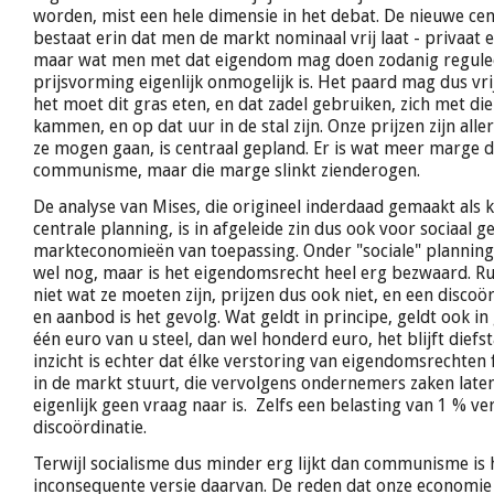
worden, mist een hele dimensie in het debat. De nieuwe cen
bestaat erin dat men de markt nominaal vrij laat - privaat
maar wat men met dat eigendom mag doen zodanig reguleer
prijsvorming eigenlijk onmogelijk is. Het paard mag dus vr
het moet dit gras eten, en dat zadel gebruiken, zich met die
kammen, en op dat uur in de stal zijn. Onze prijzen zijn alle
ze mogen gaan, is centraal gepland. Er is wat meer marge d
communisme, maar die marge slinkt zienderogen.
De analyse van Mises, die origineel inderdaad gemaakt als k
centrale planning, is in afgeleide zin dus ook voor sociaal 
markteconomieën van toepassing. Onder "sociale" plannin
wel nog, maar is het eigendomsrecht heel erg bezwaard. Rui
niet wat ze moeten zijn, prijzen dus ook niet, en een discoö
en aanbod is het gevolg. Wat geldt in principe, geldt ook in 
één euro van u steel, dan wel honderd euro, het blijft diefst
inzicht is echter dat élke verstoring van eigendomsrechten 
in de markt stuurt, die vervolgens ondernemers zaken lat
eigenlijk geen vraag naar is. Zelfs een belasting van 1 % ve
discoördinatie.
Terwijl socialisme dus minder erg lijkt dan communisme is
inconsequente versie daarvan. De reden dat onze economie