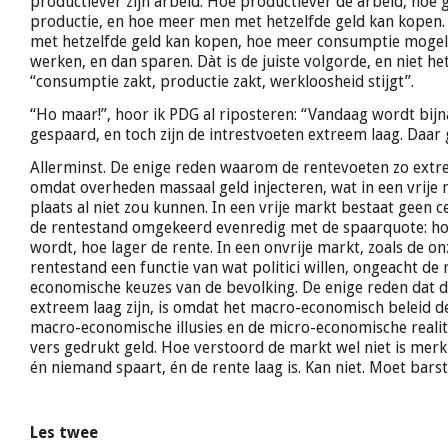
productiever zijn arbeid. Hoe productiever de arbeid, hoe
productie, en hoe meer men met hetzelfde geld kan kopen
met hetzelfde geld kan kopen, hoe meer consumptie mogelij
werken, en dan sparen. Dàt is de juiste volgorde, en niet het
“consumptie zakt, productie zakt, werkloosheid stijgt”.
“Ho maar!”, hoor ik PDG al riposteren: “Vandaag wordt bijn
gespaard, en toch zijn de intrestvoeten extreem laag. Daar g
Allerminst. De enige reden waarom de rentevoeten zo extree
omdat overheden massaal geld injecteren, wat in een vrije 
plaats al niet zou kunnen. In een vrije markt bestaat geen c
de rentestand omgekeerd evenredig met de spaarquote: h
wordt, hoe lager de rente. In een onvrije markt, zoals de onz
rentestand een functie van wat politici willen, ongeacht de
economische keuzes van de bevolking. De enige reden dat 
extreem laag zijn, is omdat het macro-economisch beleid de
macro-economische illusies en de micro-economische realite
vers gedrukt geld. Hoe verstoord de markt wel niet is merk 
én niemand spaart, én de rente laag is. Kan niet. Moet barst
Les twee