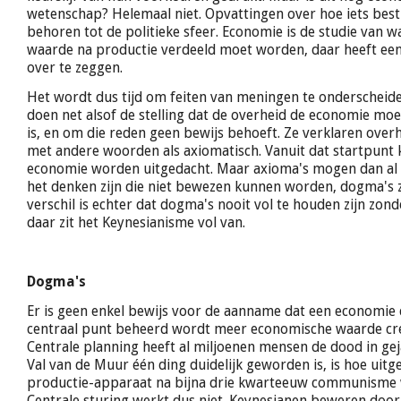
wetenschap? Helemaal niet. Opvattingen over hoe iets be
behoren tot de politieke sfeer. Economie is de studie van w
waarde na productie verdeeld moet worden, daar heeft ee
over te zeggen.
Het wordt dus tijd om feiten van meningen te onderscheid
doen net alsof de stelling dat de overheid de economie mo
is, en om die reden geen bewijs behoeft. Ze verklaren over
met andere woorden als axiomatisch. Vanuit dat startpunt 
economie worden uitgedacht. Maar axioma's mogen dan al 
het denken zijn die niet bewezen kunnen worden, dogma's z
verschil is echter dat dogma's nooit vol te houden zijn zond
daar zit het Keynesianisme vol van.
Dogma's
Er is geen enkel bewijs voor de aanname dat een economie 
centraal punt beheerd wordt meer economische waarde creë
Centrale planning heeft al miljoenen mensen de dood in ge
Val van de Muur één ding duidelijk geworden is, is hoe uit
productie-apparaat na bijna drie kwarteeuw communisme w
Centrale sturing werkt dus niet. Keynesianen beweren doo