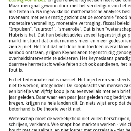
Maar men gaat gewoon door met het verdedigen van het e
alle feiten in. Na ingewikkelde mathematische analyses beslu
tovenaars met een ernstig gezicht dat de economie "nood h
monetaire versnelling, monetaire vertraging, fiscaal beleid o
"Impulsen", "zuurstof", "smeerolie". Dat is hun “wetenschap
Hubris is het. Dat hun beleidsadvies zoveel tegenstrijdige p
markt in stuurt dat ondernemers meer en meer gedesoriën
zien zij niet. Het feit dat net door hun toedoen overal klov
aanbod ontstaan, grijpen Keynesianen tegenstrijdig geno
overheidsinterventie te adviseren. Het Keynesiaans parad
daarmee hermetisch: welke feiten zich ook aandienen, het is 
fout is.
En het feitenmateriaal is massief. Het injecteren van steeds
niet te werken, integendeel. De koopkracht van mensen zak
een briefje van vijftig koop je nu evenveel als met een brief
jaar geleden. Daar waar een paar jaar geleden nog bedrijve
kregen, krijgen nu hele landen dit. En niets wijst erop dat 
beterhand is. De theorie werkt niet.
Wetenschap moet de werkelijkheid niet willen herschrijven
schrijven, verklaren. Wie snapt hoe markten werken - wie z
houdt met causaliteit, en niet louter met correlatie - ziet h