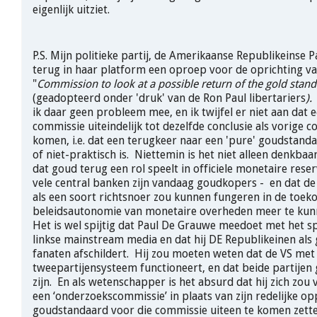
eigenlijk uitziet.
P.S. Mijn politieke partij, de Amerikaanse Republikeinse P
terug in haar platform een oproep voor de oprichting v
"
Commission to look at a possible return of the gold stan
(geadopteerd onder 'druk' van de Ron Paul libertariers
)
ik daar geen probleem mee, en ik twijfel er niet aan dat e
commissie uiteindelijk tot dezelfde conclusie als vorige c
komen, i.e. dat een terugkeer naar een 'pure' goudstand
of niet-praktisch is. Niettemin is het niet alleen denkbaar
dat goud terug een rol speelt in officiele monetaire rese
vele central banken zijn vandaag goudkopers - en dat de
als een soort richtsnoer zou kunnen fungeren in de toe
beleidsautonomie van monetaire overheden meer te ku
Het is wel spijtig dat Paul De Grauwe meedoet met het sp
linkse mainstream media en dat hij DE Republikeinen al
fanaten afschildert. Hij zou moeten weten dat de VS met
tweepartijensysteem functioneert, en dat beide partijen 
zijn. En als wetenschapper is het absurd dat hij zich zou
een ‘onderzoekscommissie’ in plaats van zijn redelijke o
goudstandaard voor die commissie uiteen te komen zett