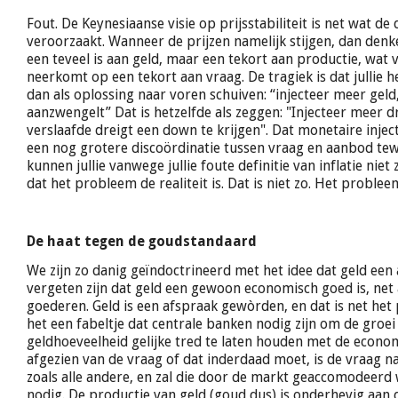
Fout. De Keynesiaanse visie op prijsstabiliteit is net wat de 
veroorzaakt. Wanneer de prijzen namelijk stijgen, dan denken
een teveel is aan geld, maar een tekort aan productie, wat v
neerkomt op een tekort aan vraag. De tragiek is dat jullie
dan als oplossing naar voren schuiven: “injecteer meer geld
aanzwengelt” Dat is hetzelfde als zeggen: "Injecteer meer d
verslaafde dreigt een down te krijgen". Dat monetaire injec
een nog grotere discoördinatie tussen vraag en aanbod te
kunnen jullie vanwege jullie foute definitie van inflatie niet 
dat het probleem de realiteit is. Dat is niet zo. Het probleem 
De haat tegen de goudstandaard
We zijn zo danig geïndoctrineerd met het idee dat geld een 
vergeten zijn dat geld een gewoon economisch goed is, net a
goederen. Geld is een afspraak gewòrden, en dat is net het
het een fabeltje dat centrale banken nodig zijn om de groei
geldhoeveelheid gelijke tred te laten houden met de econo
afgezien van de vraag of dat inderdaad moet, is de vraag n
zoals alle andere, en zal die door de markt geaccomodeerd
nodig. De productie van geld (goud dus) is onderhevig aan 