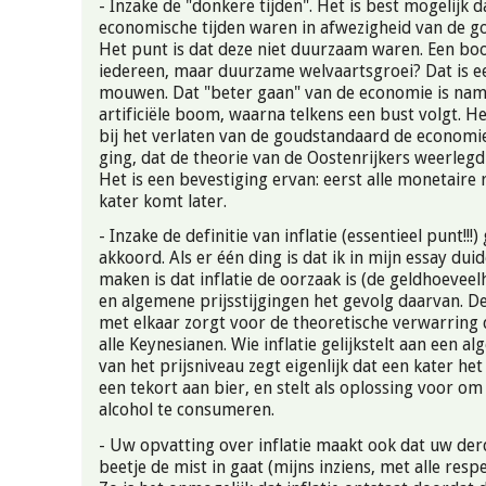
- Inzake de "donkere tijden". Het is best mogelijk 
economische tijden waren in afwezigheid van de g
Het punt is dat deze niet duurzaam waren. Een b
iedereen, maar duurzame welvaartsgroei? Dat is e
mouwen. Dat "beter gaan" van de economie is name
artificiële boom, waarna telkens een bust volgt. He
bij het verlaten van de goudstandaard de economie
ging, dat de theorie van de Oostenrijkers weerlegd 
Het is een bevestiging ervan: eerst alle monetaire
kater komt later.
- Inzake de definitie van inflatie (essentieel punt!!!)
akkoord. Als er één ding is dat ik in mijn essay duid
maken is dat inflatie de oorzaak is (de geldhoeveel
en algemene prijsstijgingen het gevolg daarvan. Dez
met elkaar zorgt voor de theoretische verwarring d
alle Keynesianen. Wie inflatie gelijkstelt aan een a
van het prijsniveau zegt eigenlijk dat een kater het
een tekort aan bier, en stelt als oplossing voor o
alcohol te consumeren.
- Uw opvatting over inflatie maakt ook dat uw der
beetje de mist in gaat (mijns inziens, met alle resp