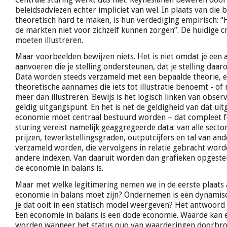
beleidsadviezen echter impliciet van wel. In plaats van die
theoretisch hard te maken, is hun verdediging empirisch: “He
de markten niet voor zichzelf kunnen zorgen”. De huidige cr
moeten illustreren.
Maar voorbeelden bewijzen niets. Het is niet omdat je een 
aanvoeren die je stelling ondersteunen, dat je stelling daa
Data worden steeds verzameld met een bepaalde theorie, en
theoretische aannames die iets tot illustratie benoemt - of n
meer dan illustreren. Bewijs is het logisch linken van obser
geldig uitgangspunt. En het is net de geldigheid van dat ui
economie moet centraal bestuurd worden – dat compleet fo
sturing vereist namelijk geaggregeerde data: van alle sect
prijzen, tewerkstellingsgraden, outputcijfers en tal van an
verzameld worden, die vervolgens in relatie gebracht worde
andere indexen. Van daaruit worden dan grafieken opgesteld
de economie in balans is.
Maar met welke legitimering nemen we in de eerste plaats 
economie in balans moet zijn? Ondernemen is een dynamis
je dat ooit in een statisch model weergeven? Het antwoord i
Een economie in balans is een dode economie. Waarde kan 
worden wanneer het status quo van waarderingen doorbro