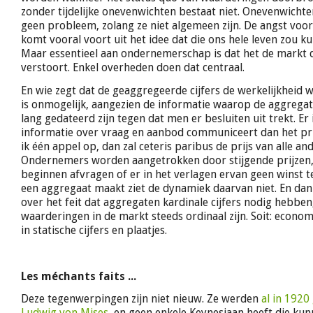
zonder tijdelijke onevenwichten bestaat niet. Onevenwichte
geen probleem, zolang ze niet algemeen zijn. De angst voo
komt vooral voort uit het idee dat die ons hele leven zou 
Maar essentieel aan ondernemerschap is dat het de markt 
verstoort. Enkel overheden doen dat centraal.
En wie zegt dat de geaggregeerde cijfers de werkelijkheid 
is onmogelijk, aangezien de informatie waarop de aggregat
lang gedateerd zijn tegen dat men er besluiten uit trekt. Er i
informatie over vraag en aanbod communiceert dan het prij
ik één appel op, dan zal ceteris paribus de prijs van alle an
Ondernemers worden aangetrokken door stijgende prijzen,
beginnen afvragen of er in het verlagen ervan geen winst t
een aggregaat maakt ziet de dynamiek daarvan niet. En da
over het feit dat aggregaten kardinale cijfers nodig hebben,
waarderingen in de markt steeds ordinaal zijn. Soit: economi
in statische cijfers en plaatjes.
Les méchants faits ...
Deze tegenwerpingen zijn niet nieuw. Ze werden
al in 192
Ludwig von Mises
, en geen enkele Keynesiaan heeft die ku