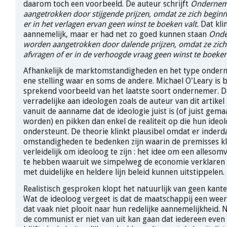
daarom toch een voorbeeld. De auteur schrijft
Ondernem
aangetrokken door stijgende prijzen, omdat ze zich begin
er in het verlagen ervan geen winst te boeken valt.
Dat kli
aannemelijk, maar er had net zo goed kunnen staan
Onde
worden aangetrokken door dalende prijzen, omdat ze zic
afvragen of er in de verhoogde vraag geen winst te boeken
Afhankelijk de marktomstandigheden en het type onder
ene stelling waar en soms de andere. Michael O'Leary is 
sprekend voorbeeld van het laatste soort ondernemer. Da
verradelijke aan ideologen zoals de auteur van dit artikel
vanuit de aanname dat de ideologie juist is (of juist gema
worden) en pikken dan enkel de realiteit op die hun ideol
ondersteunt. De theorie klinkt plausibel omdat er inderd
omstandigheden te bedenken zijn waarin de premisses kl
verleidelijk om ideoloog te zijn : het idee om een allesom
te hebben waaruit we simpelweg de economie verklaren e
met duidelijke en heldere lijn beleid kunnen uitstippelen.
Realistisch gesproken klopt het natuurlijk van geen kante
Wat de ideoloog vergeet is dat de maatschappij een weer
dat vaak niet plooit naar hun redelijke aannemelijkheid. N
de communist er niet van uit kan gaan dat iedereen eve