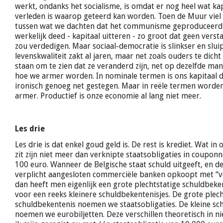
werkt, ondanks het socialisme, is omdat er nog heel wat kap
verleden is waarop geteerd kan worden. Toen de Muur viel 
tussen wat we dachten dat het communisme geproduceerd 
werkelijk deed - kapitaal uitteren - zo groot dat geen vers
zou verdedigen. Maar sociaal-democratie is slinkser en slui
levenskwaliteit zakt al jaren, maar net zoals ouders te dicht
staan om te zien dat ze veranderd zijn, net op dezelfde mani
hoe we armer worden. In nominale termen is ons kapitaal do
ironisch genoeg net gestegen. Maar in reële termen worde
armer. Productief is onze economie al lang niet meer.
Les drie
Les drie is dat enkel goud geld is. De rest is krediet. Wat in 
zit zijn niet meer dan verknipte staatsobligaties in couponn
100 euro. Wanneer de Belgische staat schuld uitgeeft, en de
verplicht aangesloten commerciële banken opkoopt met “ver
dan heeft men eigenlijk een grote plechtstatige schuldbeke
voor een reeks kleinere schuldbekentenisjes. De grote plech
schuldbekentenis noemen we staatsobligaties. De kleine sc
noemen we eurobiljetten. Deze verschillen theoretisch in nie