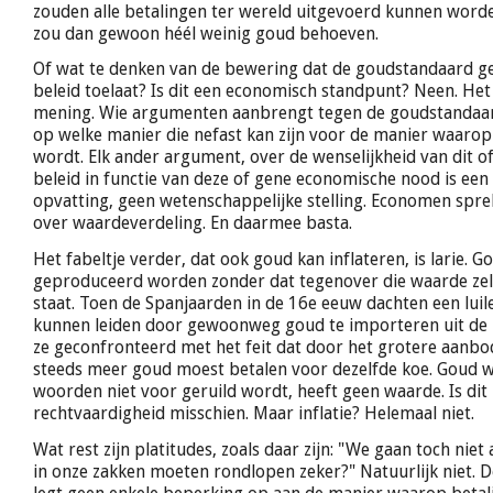
zouden alle betalingen ter wereld uitgevoerd kunnen worden
zou dan gewoon héél weinig goud behoeven.
Of wat te denken van de bewering dat de goudstandaard g
beleid toelaat? Is dit een economisch standpunt? Neen. Het 
mening. Wie argumenten aanbrengt tegen de goudstandaa
op welke manier die nefast kan zijn voor de manier waaro
wordt. Elk ander argument, over de wenselijkheid van dit o
beleid in functie van deze of gene economische nood is een 
opvatting, geen wetenschappelijke stelling. Economen sprek
over waardeverdeling. En daarmee basta.
Het fabeltje verder, dat ook goud kan inflateren, is larie. G
geproduceerd worden zonder dat tegenover die waarde zel
staat. Toen de Spanjaarden in de 16e eeuw dachten een luil
kunnen leiden door gewoonweg goud te importeren uit de 
ze geconfronteerd met het feit dat door het grotere aanb
steeds meer goud moest betalen voor dezelfde koe. Goud 
woorden niet voor geruild wordt, heeft geen waarde. Is dit 
rechtvaardigheid misschien. Maar inflatie? Helemaal niet.
Wat rest zijn platitudes, zoals daar zijn: "We gaan toch nie
in onze zakken moeten rondlopen zeker?" Natuurlijk niet.