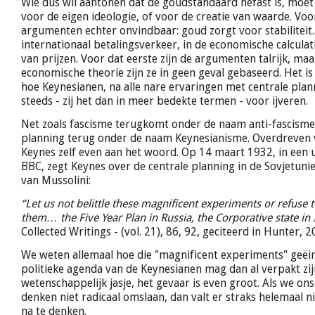
Wie dus wil aantonen dat de goudstandaard nefast is, moe
voor de eigen ideologie, of voor de creatie van waarde. Voor
argumenten echter onvindbaar: goud zorgt voor stabiliteit.
internationaal betalingsverkeer, in de economische calculat
van prijzen. Voor dat eerste zijn de argumenten talrijk, maa
economische theorie zijn ze in geen geval gebaseerd. Het is 
hoe Keynesianen, na alle nare ervaringen met centrale plan
steeds - zij het dan in meer bedekte termen - voor ijveren.
Net zoals fascisme terugkomt onder de naam anti-fascisme
planning terug onder de naam Keynesianisme. Overdreven v
Keynes zelf even aan het woord. Op 14 maart 1932, in een 
BBC, zegt Keynes over de centrale planning in de Sovjetunie 
van Mussolini:
“Let us not belittle these magnificent experiments or refuse 
them… the Five Year Plan in Russia, the Corporative state in I
Collected Writings - (vol. 21), 86, 92, geciteerd in Hunter, 2
We weten allemaal hoe die "magnificent experiments" geëin
politieke agenda van de Keynesianen mag dan al verpakt zij
wetenschappelijk jasje, het gevaar is even groot. Als we o
denken niet radicaal omslaan, dan valt er straks helemaal 
na te denken.