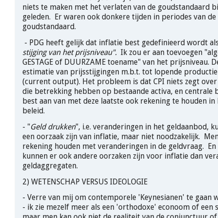
niets te maken met het verlaten van de goudstandaard b
geleden. Er waren ook donkere tijden in periodes van de
goudstandaard.
- PDG heeft gelijk dat inflatie best gedefinieerd wordt al
stijging van het prijsniveau".
Ik zou er aan toevoegen "a
GESTAGE of DUURZAME toename" van het prijsniveau. De
estimatie van prijsstijgingen m.b.t. tot lopende product
(current output). Het probleem is dat CPI niets zegt over 
die betrekking hebben op bestaande activa, en centrale
best aan van met deze laatste ook rekening te houden in
beleid.
- "
Geld drukken
", i.e. veranderingen in het geldaanbod, 
een oorzaak zijn van inflatie, maar niet noodzakelijk. M
rekening houden met veranderingen in de geldvraag. E
kunnen er ook andere oorzaken zijn voor inflatie dan ver
geldaggregaten.
2) WETENSCHAP VERSUS IDEOLOGIE
- Verre van mij om contemporele 'Keynesianen' te gaan w
- ik zie mezelf meer als een 'orthodoxe' econoom of een s
maar men kan ook niet de realiteit van de conjunctuur of