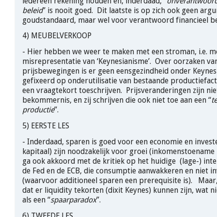
iedereen rekening houden en, inderdaad, “
onverantwoord 
beleid
” is nooit goed. Dit laatste is op zich ook geen ar
goudstandaard, maar wel voor verantwoord financieel 
4) MEUBELVERKOOP
- Hier hebben we weer te maken met een stroman, i.e. m
misrepresentatie van ‘Keynesianisme’. Over oorzaken va
prijsbewegingen is er geen eensgezindheid onder Keynesi
gefixeerd op onderutilisatie van bestaande productiefact
een vraagtekort toeschrijven. Prijsveranderingen zijn ni
bekommernis, en zij schrijven die ook niet toe aan een “
t
productie
”.
5) EERSTE LES
- Inderdaad, sparen is goed voor een economie en invest
kapitaal) zijn noodzakelijk voor groei (inkomenstoename 
ga ook akkoord met de kritiek op het huidige (lage-) inte
de Fed en de ECB, die consumptie aanwakkeren en niet i
(waarvoor additioneel sparen een prerequisite is). Maar,
dat er liquidity tekorten (dixit Keynes) kunnen zijn, wat ni
als een “
spaarparadox
”.
6) TWEEDE LES