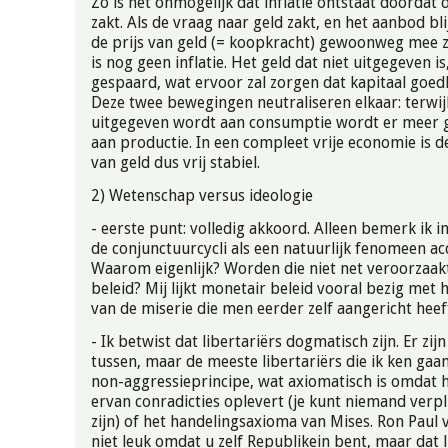
Zo is het onmogelijk dat inflatie ontstaat doordat 
zakt. Als de vraag naar geld zakt, en het aanbod blij
de prijs van geld (= koopkracht) gewoonweg mee 
is nog geen inflatie. Het geld dat niet uitgegeven 
gespaard, wat ervoor zal zorgen dat kapitaal goe
Deze twee bewegingen neutraliseren elkaar: terwij
uitgegeven wordt aan consumptie wordt er meer 
aan productie. In een compleet vrije economie is 
van geld dus vrij stabiel.
2) Wetenschap versus ideologie
- eerste punt: volledig akkoord. Alleen bemerk ik i
de conjunctuurcycli als een natuurlijk fenomeen ac
Waarom eigenlijk? Worden die niet net veroorzaak
beleid? Mij lijkt monetair beleid vooral bezig met h
van de miserie die men eerder zelf aangericht heef
- Ik betwist dat libertariërs dogmatisch zijn. Er zijn
tussen, maar de meeste libertariërs die ik ken gaan
non-aggressieprincipe, wat axiomatisch is omdat 
ervan conradicties oplevert (je kunt niemand verpli
zijn) of het handelingsaxioma van Mises. Ron Paul 
niet leuk omdat u zelf Republikein bent, maar dat l