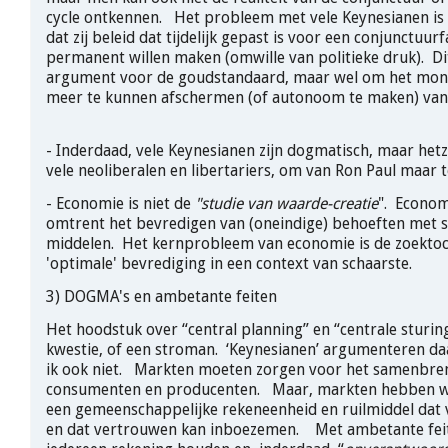
cycle ontkennen. Het probleem met vele Keynesianen is 
dat zij beleid dat tijdelijk gepast is voor een conjunctuu
permanent willen maken (omwille van politieke druk). Di
argument voor de goudstandaard, maar wel om het mone
meer te kunnen afschermen (of autonoom te maken) van 
- Inderdaad, vele Keynesianen zijn dogmatisch, maar hetz
vele neoliberalen en libertariers, om van Ron Paul maar
- Economie is niet de
"studie van waarde-creatie
". Econom
omtrent het bevredigen van (oneindige) behoeften met 
middelen. Het kernprobleem van economie is de zoektoc
'optimale' bevrediging in een context van schaarste.
3) DOGMA's en ambetante feiten
Het hoodstuk over “central planning” en “centrale sturing
kwestie, of een stroman. ‘Keynesianen’ argumenteren daa
ik ook niet. Markten moeten zorgen voor het samenbre
consumenten en producenten. Maar, markten hebben w
een gemeenschappelijke rekeneenheid en ruilmiddel dat
en dat vertrouwen kan inboezemen. Met ambetante fei