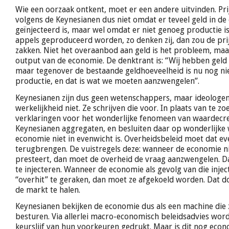
Wie een oorzaak ontkent, moet er een andere uitvinden. Pri
volgens de Keynesianen dus niet omdat er teveel geld in d
geïnjecteerd is, maar wel omdat er niet genoeg productie 
appels geproduceerd worden, zo denken zij, dan zou de pri
zakken. Niet het overaanbod aan geld is het probleem, maa
output van de economie. De denktrant is: “Wij hebben geld g
maar tegenover de bestaande geldhoeveelheid is nu nog ni
productie, en dat is wat we moeten aanzwengelen”.
Keynesianen zijn dus geen wetenschappers, maar ideologen.
werkelijkheid niet. Ze schrijven die voor. In plaats van te z
verklaringen voor het wonderlijke fenomeen van waardecr
Keynesianen aggregaten, en besluiten daar op wonderlijke w
economie niet in evenwicht is. Overheidsbeleid moet dat e
terugbrengen. De vuistregels deze: wanneer de economie n
presteert, dan moet de overheid de vraag aanzwengelen. Da
te injecteren. Wanneer de economie als gevolg van die inject
“overhit” te geraken, dan moet ze afgekoeld worden. Dat do
de markt te halen.
Keynesianen bekijken de economie dus als een machine die 
besturen. Via allerlei macro-economisch beleidsadvies word
keurslijf van hun voorkeuren gedrukt. Maar is dit nog eco