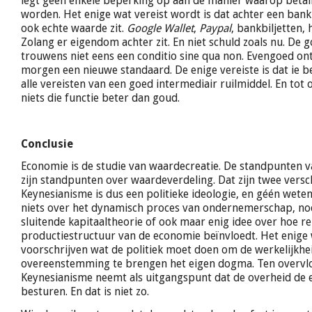
legt geen enkele beperking op aan de manier waarop betal
worden. Het enige wat vereist wordt is dat achter een bankb
ook echte waarde zit.
Google Wallet
,
Paypal
, bankbiljetten, 
Zolang er eigendom achter zit. En niet schuld zoals nu. De 
trouwens niet eens een conditio sine qua non. Evengoed ont
morgen een nieuwe standaard. De enige vereiste is dat ie 
alle vereisten van een goed intermediair ruilmiddel. En tot
niets die functie beter dan goud.
Conclusie
Economie is de studie van waardecreatie. De standpunten 
zijn standpunten over waardeverdeling. Dat zijn twee versch
Keynesianisme is dus een politieke ideologie, en géén wete
niets over het dynamisch proces van ondernemerschap, noc
sluitende kapitaaltheorie of ook maar enig idee over hoe r
productiestructuur van de economie beïnvloedt. Het enige 
voorschrijven wat de politiek moet doen om de werkelijkhei
overeenstemming te brengen het eigen dogma. Ten overvl
Keynesianisme neemt als uitgangspunt dat de overheid de
besturen. En dat is niet zo.