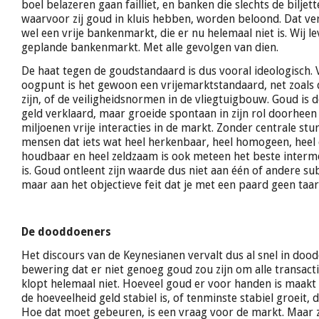
boel belazeren gaan failliet, en banken die slechts de biljet
waarvoor zij goud in kluis hebben, worden beloond. Dat ve
wel een vrije bankenmarkt, die er nu helemaal niet is. Wij le
geplande bankenmarkt. Met alle gevolgen van dien.
De haat tegen de goudstandaard is dus vooral ideologisch.
oogpunt is het gewoon een vrijemarktstandaard, net zoals
zijn, of de veiligheidsnormen in de vliegtuigbouw. Goud is
geld verklaard, maar groeide spontaan in zijn rol doorheen
miljoenen vrije interacties in de markt. Zonder centrale st
mensen dat iets wat heel herkenbaar, heel homogeen, heel 
houdbaar en heel zeldzaam is ook meteen het beste interme
is. Goud ontleent zijn waarde dus niet aan één of andere sub
maar aan het objectieve feit dat je met een paard geen taa
De dooddoeners
Het discours van de Keynesianen vervalt dus al snel in dood
bewering dat er niet genoeg goud zou zijn om alle transacti
klopt helemaal niet. Hoeveel goud er voor handen is maakt t
de hoeveelheid geld stabiel is, of tenminste stabiel groeit, d
Hoe dat moet gebeuren, is een vraag voor de markt. Maar z