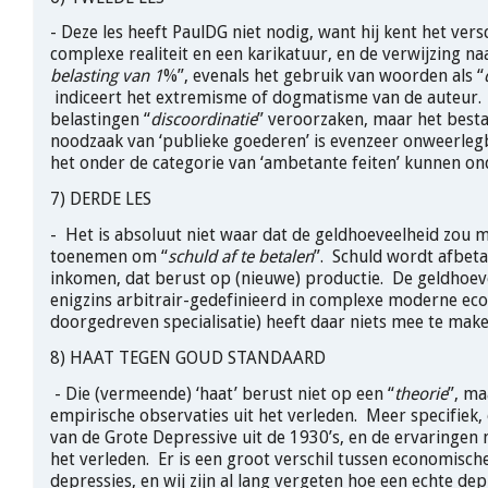
- Deze les heeft PaulDG niet nodig, want hij kent het vers
complexe realiteit en een karikatuur, en de verwijzing na
belasting van 1
%”, evenals het gebruik van woorden als “
indiceert het extremisme of dogmatisme van de auteur.
belastingen “
discoordinatie
” veroorzaken, maar het besta
noodzaak van ‘publieke goederen’ is evenzeer onweerle
het onder de categorie van ‘ambetante feiten’ kunnen o
7) DERDE LES
- Het is absoluut niet waar dat de geldhoeveelheid zou 
toenemen om “
schuld af te betalen
”. Schuld wordt afbet
inkomen, dat berust op (nieuwe) productie. De geldhoev
enigzins arbitrair-gedefinieerd in complexe moderne e
doorgedreven specialisatie) heeft daar niets mee te mak
8) HAAT TEGEN GOUD STANDAARD
- Die (vermeende) ‘haat’ berust niet op een “
theorie
”, ma
empirische observaties uit het verleden. Meer specifiek,
van de Grote Depressive uit de 1930’s, en de ervaringen m
het verleden. Er is een groot verschil tussen economische
depressies, en wij zijn al lang vergeten hoe een echte dep