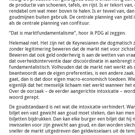
de productie van schoenen, tafels, en rijst. Is er tekort van
rendabel om wat meer boven te halen. Is er teveel van, da
goudmijnen buiten gebruik. De centrale planning van geld 
als de centrale planning van confituur.
“Dat is marktfundamentalisme”, hoor ik PDG al zeggen.
Helemaal niet. Het zijn net de Keynesianen die dogmatisch 
zonder legitimering beweren dat de markt niet voor zichzel
Beweren dat ook geld onderhevig is aan de wetten van vra
dat overheidsinterventie daar discoördinatie in aanbrengt i
fundamentalistisch. Volhouden dat de markt niet werkt als d
beantwoordt aan de eigen preferenties, is een andere zaak. A
gaat, dan is dat door eigen macro-economisch toedoen. Wie
eigenlijk dat het menselijk lichaam niet werkt wanneer het e
Over de oorzaak – de eerder aangerichte intoxicatie – wor
woord gerept.
De goudstandaard is net wat die intoxicatie verhindert. Wa
biljet een vast gewicht aan goud moet steken, dan kan men 
biljetten bijdrukken. Dan kan elke burger een biljet dat hij 
inwisselen voor zijn gewicht aan goud, en dan worden slech
sneller de markt uitgedreven dan geldwisselaars uit de tem