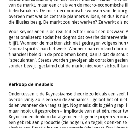
van de markt, maar een crisis van de macro-economische ill
beleidsmakers. De micro-economische wensen van de burg
overeen met wat de centrale planners wilden, en dus is nu 
die illusies bezig. De markt zou niet werken? Ze werkt als no
Voor Keynesianen is de realiteit echter nooit een bezwaar. A
gerationaliseerd zodat het dogma dat overheidsinterventie 
blijft. Wanneer de markten zich niet gedragen volgens hun 
“animal spirits” aan het werk. Wanneer aan een land door
financieel beleid in de problemen komt, dan is dat de schul
"speculanten". Steeds worden gevolgen als oorzaken gezien
zonder bewijs, geclaimd dat de markt niet voor zichzelf kan
Verkoop de meubels
Ondertussen is de Keynesiaanse theorie zo lek als een zeef. 
overdrijving. Zo is één van de aannames - geloof het of niet
dalen wanneer de vraag stijgt. Nogmaals: dit is géén grap. H
maar nooit uitgesproken – implicatie van niet één, maar t
Keynesianen denken dat algemeen stijgende prijzen veroo
een gebrek aan productie (zie hoger), en tegelijk denken ze