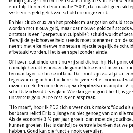
ik mijn garagist nu met één staatsobligatie van 10 000 euro
eurobiljetten met denominatie “500”, dat maakt geen sikkepi
systeem is geld gelijk aan schuld en omgekeerd.
En hier zit de crux van het probleem: aangezien schuld ste
worden met nieuw geld, maar dat nieuwe geld zelf steeds we
ontstaat is een “perpetuum culpabile”: schuld wordt afbeta
Terwijl de geldhoeveelheid steeds moet toenemen om de sch
neemt met elke nieuwe monetaire injectie tegelijk de schul
afbetaald worden. Het is een spel zonder einde.
Of liever: dat einde komt nu vrij snel dichterbij. Het point 
namelijk bereikt wanneer de gemiddelde winst in een econo
termen lager is dan de inflatie. Dat punt zijn we al jàren vo
tegenwoordig in hun boeken schrijven ziet er nominaal vaak 
maar in reële termen doen zij aan kapitaalsconsumptie. Vrij 
schuldstandaard bezwijken. Wie dan geen goud heeft, is gez
universele geld. Al de rest is een afspraak.
“Ho maar”, hoor ik PDG zich alweer druk maken: “Goud als 
barbaars relict! Er is bijlange na niet genoeg van om alle tr
Als de economie 3 % per jaar groeit, dan moet de goudhoev
kunnen groeien. Het is dankzìj de centrale banken dat we pri
hebben. Goud kan die functie nooit vervullen.