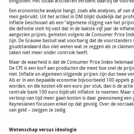
omgooien. Het totaal afschaffen verdient daarbij de voorke
Een economische analyse hangt, zoals alle analyses, af van d
men gebruikt. Uit het artikel in DM blijkt duidelijk dat pr
inflatie beschouwt als een “algemene stijging van het prijsn
die definitie stelt hij vast dat in de laatste vijf jaar de inflati
aangezien prijzen, gemeten volgens de Consumer Price Inde
zijn. De Grauwe besluit wat voorbarig dat de voorstanders 
goudstandaard dus niet weten wat ze zeggen als ze claimen
zaken niet meer onder controle heeft.
Maar de waarheid is dat de Consumer Price Index helemaal 
De CPI is een korf aan producten die meet hoe snel de prijz
niet. Inflatie en algemeen stijgende prijzen zijn dus twee ve
Als er in een bepaalde economie bijvoorbeeld 100 appels 
worden, en die kosten elk een euro per stuk, dan is de actie
centrale bank 100 euro bijdrukt inflatoir te noemen. Maar 
verloop van tijd meer gaan kosten is daar gewoonweg een 
Keynesianen focussen enkel op dat gevolg. Over de oorzaak
van geld – zwijgen ze zedig.
Wetenschap versus ideologie