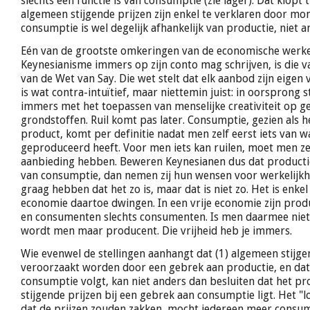
slechts een functie is van consumptie (zie lager). Dat klopt 
algemeen stijgende prijzen zijn enkel te verklaren door mone
consumptie is wel degelijk afhankelijk van productie, niet 
Eén van de grootste omkeringen van de economische werkel
Keynesianisme immers op zijn conto mag schrijven, is die 
van de Wet van Say. Die wet stelt dat elk aanbod zijn eigen 
is wat contra-intuïtief, maar niettemin juist: in oorsprong 
immers met het toepassen van menselijke creativiteit op 
grondstoffen. Ruil komt pas later. Consumptie, gezien als 
product, komt per definitie nadat men zelf eerst iets van 
geproduceerd heeft. Voor men iets kan ruilen, moet men zel
aanbieding hebben. Beweren Keynesianen dus dat productie
van consumptie, dan nemen zij hun wensen voor werkelijkh
graag hebben dat het zo is, maar dat is niet zo. Het is enke
economie daartoe dwingen. In een vrije economie zijn prod
en consumenten slechts consumenten. Is men daarmee niet
wordt men maar producent. Die vrijheid heb je immers.
Wie evenwel de stellingen aanhangt dat (1) algemeen stijge
veroorzaakt worden door een gebrek aan productie, en dat
consumptie volgt, kan niet anders dan besluiten dat het p
stijgende prijzen bij een gebrek aan consumptie ligt. Het "lo
dat de prijzen zouden zakken, mocht iedereen meer consum