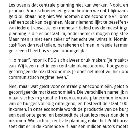
Les twee is dat centrale planning niet kan werken. Nooit, e
product. Voor schoenen en graan hebben we dat blijkbaar 
geld blijkbaar nog niet. We noemen onze economie vrij om
zelf een zaak kan beginnen. Maar niemand lijkt te beseffen d
van iedere transactie, en monetair beleid dus de meest ingr
planning is die er bestaat. Ja, ondernemers mogen nog ste
Maar men is niet eens zeker of het echt wel winst is. Nomin
cashflow dan wel tellen, berekenen of men in reëele terme
gecreëerd heeft, is vrijwel onmogelijk.
“Ho maar”, hoor ik PDG zich alweer druk maken: “Je maakt 
van. Wij leven niet in een centrale planeconomie, hoogstens 
gecorrigeerde markteconomie. Je doet net alsof wij hier on
communistisch regime leven.”
Nee, maar wat geldt voor centrale planeconomieën, geldt o
gecorrigeerde markteconomieën. Die verschillen namelijk ni
maar slechts in gradatie. In een centrale planeconomie wor
van de burger volledig onteigend, en besteedt de staat 100
inkomen. In onze economie wordt de productie van de burg
een deel onteigend, en besteedt de staat iets meer dan de he
inkomen. Wie zich bij centrale planning enkel het Politburea
zegt dat er in de komende vijf jaar één miljoen auto's mo