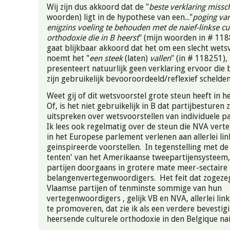
Wij zijn dus akkoord dat de "
beste verklaring missc
woorden) ligt in de hypothese van een..."
poging va
enigzins voeling te behouden met de naief-linkse cu
orthodoxie die in B heerst
" (mijn woorden in # 118
gaat blijkbaar akkoord dat het om een slecht wetsv
noemt het "
een steek
(laten)
vallen
" (in # 118251)
presenteert natuurlijk geen verklaring ervoor die 
zijn gebruikelijk bevooroordeeld/reflexief schelden
Weet gij of dit wetsvoorstel grote steun heeft in 
Of, is het niet gebruikelijk in B dat partijbesturen
uitspreken over wetsvoorstellen van individuele 
Ik lees ook regelmatig over de steun die NVA ver
in het Europese parlement verlenen aan allerlei lin
geinspireerde voorstellen. In tegenstelling met de
tenten' van het Amerikaanse tweepartijensysteem,
partijen doorgaans in grotere mate meer-sectaire
belangenvertegenwoordigers. Het feit dat zogezeg
Vlaamse partijen of tenminste sommige van hun
vertegenwoordigers , gelijk VB en NVA, allerlei link
te promoveren, dat zie ik als een verdere bevestig
heersende culturele orthodoxie in den Belgique 