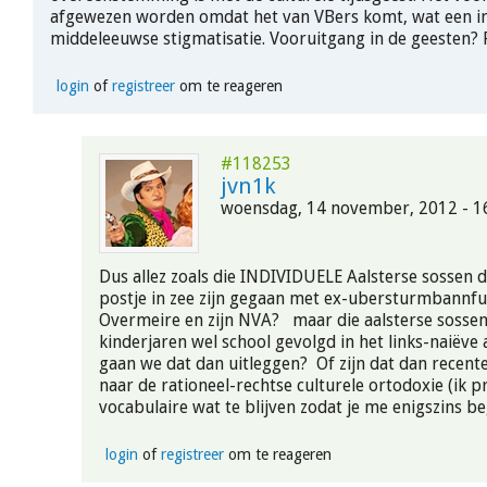
afgewezen worden omdat het van VBers komt, wat een ind
middeleeuwse stigmatisatie. Vooruitgang in de geesten? F
login
of
registreer
om te reageren
#118253
jvn1k
woensdag, 14 november, 2012 - 1
Dus allez zoals die INDIVIDUELE Aalsterse sossen d
postje in zee zijn gegaan met ex-ubersturmbannf
Overmeire en zijn NVA? maar die aalsterse sosse
kinderjaren wel school gevolgd in het links-naiëve
gaan we dat dan uitleggen? Of zijn dat dan recent
naar de rationeel-rechtse culturele ortodoxie (ik p
vocabulaire wat te blijven zodat je me enigszins be
login
of
registreer
om te reageren