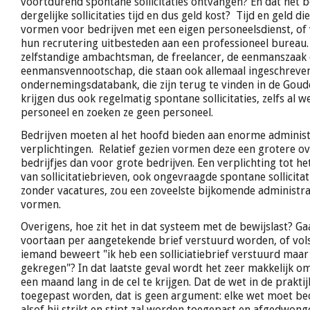
voortdurend spontane sollicitaties ontvangen? En dat het
dergelijke sollicitaties tijd en dus geld kost? Tijd en geld di
vormen voor bedrijven met een eigen personeelsdienst, of 
hun recrutering uitbesteden aan een professioneel bureau
zelfstandige ambachtsman, de freelancer, de eenmanszaak 
eenmansvennootschap, die staan ook allemaal ingeschreven
ondernemingsdatabank, die zijn terug te vinden in de Goude
krijgen dus ook regelmatig spontane sollicitaties, zelfs al 
personeel en zoeken ze geen personeel.
Bedrijven moeten al het hoofd bieden aan enorme administ
verplichtingen. Relatief gezien vormen deze een grotere o
bedrijfjes dan voor grote bedrijven. Een verplichting tot 
van sollicitatiebrieven, ook ongevraagde spontane sollicitat
zonder vacatures, zou een zoveelste bijkomende administra
vormen.
Overigens, hoe zit het in dat systeem met de bewijslast? Gaan
voortaan per aangetekende brief verstuurd worden, of vols
iemand beweert "ik heb een solliciatiebrief verstuurd maa
gekregen"? In dat laatste geval wordt het zeer makkelijk 
een maand lang in de cel te krijgen. Dat de wet in de praktij
toegepast worden, dat is geen argument: elke wet moet b
alsof hij strikt en stipt zal worden toegepast en afgedwong