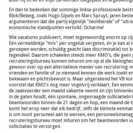
En dan te bedenken dat sommige linkse professionele bestr
Blok/Belang, zoals Hugo Gijsels en Marc Spruyt, jaren bes
argumenteren dat die partij eigenlijk "neoliberale" of "ultra
economische standpunten vertolkt. Ocharme!
Wie vacatures publiceert, moet tegenwoordig enorm op zijn
Eén vermeldinkje "m/v" per ongeluk vergeten, en je kan al v
geroepen worden, schuldig geacht (aan discriminatie) tot b
tegendeel. Daarom schakelen steeds meer KMO's, die geen 
recruteringsbureau kunnen inhuren om op al die kleinighed
gewoon over op een alternatieve manier van recrutering: e
vrienden en familie of ze niemand kennen die werk zoekt 
bekwaam en plichtsbewust is. Maar uitgerekend het VB ko
voorstel dat KMO's nog meer vogelvrij verklaart. Een een
de zaakvoerder een maand vakantie neemt en zijn binnenk
in de gaten houdt, één spontane, ongevraagde solliciatiebri
beantwoorden binnen de 21 dagen en hop, een maand de bak
komt het erop neer dat elk bedrijf, zelfs de kleinste eenma
is om nooit personeel aan te werven, een personeelsmanag
recruteringsbureau moet inhuren om het beantwoorden v
sollicitaties te verzorgen.