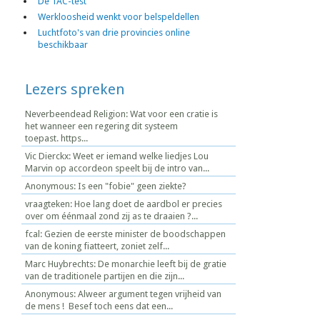
De TAC-test
Werkloosheid wenkt voor belspeldellen
Luchtfoto's van drie provincies online
beschikbaar
Lezers spreken
Neverbeendead Religion: Wat voor een cratie is
het wanneer een regering dit systeem
toepast. https...
Vic Dierckx: Weet er iemand welke liedjes Lou
Marvin op accordeon speelt bij de intro van...
Anonymous: Is een "fobie" geen ziekte?
vraagteken: Hoe lang doet de aardbol er precies
over om éénmaal zond zij as te draaien ?...
fcal: Gezien de eerste minister de boodschappen
van de koning fiatteert, zoniet zelf...
Marc Huybrechts: De monarchie leeft bij de gratie
van de traditionele partijen en die zijn...
Anonymous: Alweer argument tegen vrijheid van
de mens ! Besef toch eens dat een...