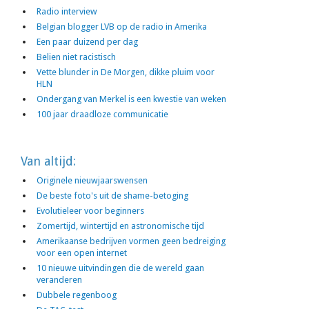
Radio interview
Belgian blogger LVB op de radio in Amerika
Een paar duizend per dag
Belien niet racistisch
Vette blunder in De Morgen, dikke pluim voor
HLN
Ondergang van Merkel is een kwestie van weken
100 jaar draadloze communicatie
Van altijd:
Originele nieuwjaarswensen
De beste foto's uit de shame-betoging
Evolutieleer voor beginners
Zomertijd, wintertijd en astronomische tijd
Amerikaanse bedrijven vormen geen bedreiging
voor een open internet
10 nieuwe uitvindingen die de wereld gaan
veranderen
Dubbele regenboog