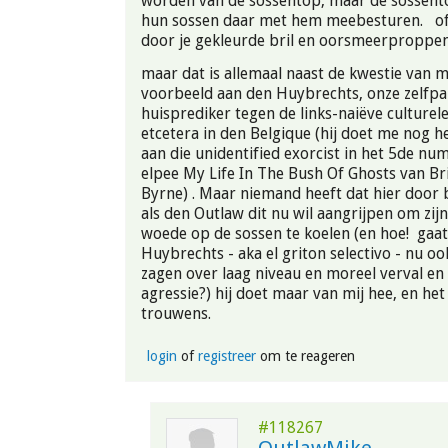
worden van de sossentop, maar de sossento
hun sossen daar met hem meebesturen. of
door je gekleurde bril en oorsmeerprop
maar dat is allemaal naast de kwestie van m
voorbeeld aan den Huybrechts, onze zelfp
huisprediker tegen de links-naiëve culturel
etcetera in den Belgique (hij doet me nog 
aan die unidentified exorcist in het 5de n
elpee My Life In The Bush Of Ghosts van Br
Byrne) . Maar niemand heeft dat hier door
als den Outlaw dit nu wil aangrijpen om zijn
woede op de sossen te koelen (en hoe! gaa
Huybrechts - aka el griton selectivo - nu o
zagen over laag niveau en moreel verval en
agressie?) hij doet maar van mij hee, en het
trouwens.
login
of
registreer
om te reageren
#118267