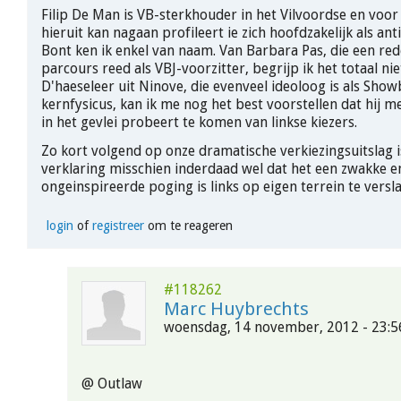
Filip De Man is VB-sterkhouder in het Vilvoordse en voor
hieruit kan nagaan profileert ie zich hoofdzakelijk als anti
Bont ken ik enkel van naam. Van Barbara Pas, die een rede
parcours reed als VBJ-voorzitter, begrijp ik het totaal ni
D'haeseleer uit Ninove, die evenveel ideoloog is als Show
kernfysicus, kan ik me nog het best voorstellen dat hij m
in het gevlei probeert te komen van linkse kiezers.
Zo kort volgend op onze dramatische verkiezingsuitslag i
verklaring misschien inderdaad wel dat het een zwakke e
ongeinspireerde poging is links op eigen terrein te versl
login
of
registreer
om te reageren
#118262
Marc Huybrechts
woensdag, 14 november, 2012 - 23:5
@ Outlaw