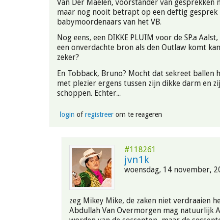
Van Der Maelen, voorstander van gesprekken m
maar nog nooit betrapt op een deftig gesprek
babymoordenaars van het VB.
Nog eens, een DIKKE PLUIM voor de SP.a Aalst, e
een onverdachte bron als den Outlaw komt kan 
zeker?
En Tobback, Bruno? Mocht dat sekreet ballen h
met plezier ergens tussen zijn dikke darm en zi
schoppen. Echter...
login
of
registreer
om te reageren
#118261
jvn1k
woensdag, 14 november, 20
zeg Mikey Mike, de zaken niet verdraaien h
Abdullah Van Overmorgen mag natuurlijk A