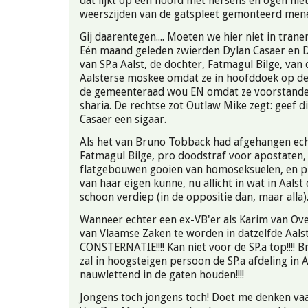
dat lijkt op een hoofd met hersens en ogen nie
weerszijden van de gatspleet gemonteerd mene
Gij daarentegen.... Moeten we hier niet in trane
Eén maand geleden zwierden Dylan Casaer en 
van SP.a Aalst, de dochter, Fatmagul Bilge, va
Aalsterse moskee omdat ze in hoofddoek op de
de gemeenteraad wou EN omdat ze voorstande
sharia. De rechtse zot Outlaw Mike zegt: geef 
Casaer een sigaar.
Als het van Bruno Tobback had afgehangen ech
Fatmagul Bilge, pro doodstraf voor apostaten,
flatgebouwen gooien van homoseksuelen, en pr
van haar eigen kunne, nu allicht in wat in Aalst
schoon verdiep (in de oppositie dan, maar alla)
Wanneer echter een ex-VB'er als Karim van Ov
van Vlaamse Zaken te worden in datzelfde Aalst.
CONSTERNATIE!!!! Kan niet voor de SP.a top!!!!
zal in hoogsteigen persoon de SP.a afdeling in A
nauwlettend in de gaten houden!!!!
Jongens toch jongens toch! Doet me denken va