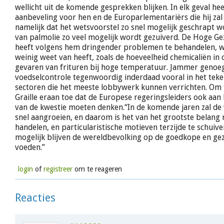
wellicht uit de komende gesprekken blijken. In elk geval heef
aanbeveling voor hen en de Europarlementariërs die hij za
namelijk dat het wetsvoorstel zo snel mogelijk geschrapt 
van palmolie zo veel mogelijk wordt gezuiverd. De Hoge G
heeft volgens hem dringender problemen te behandelen, 
weinig weet van heeft, zoals de hoeveelheid chemicaliën in 
gevaren van frituren bij hoge temperatuur. Jammer genoeg 
voedselcontrole tegenwoordig inderdaad vooral in het teken
sectoren die het meeste lobbywerk kunnen verrichten. Om 
Graille eraan toe dat de Europese regeringsleiders ook aan 
van de kwestie moeten denken.“In de komende jaren zal de
snel aangroeien, en daarom is het van het grootste belang r
handelen, en particularistische motieven terzijde te schuiven
mogelijk blijven de wereldbevolking op de goedkope en ge
voeden.”
login
of
registreer
om te reageren
Reacties