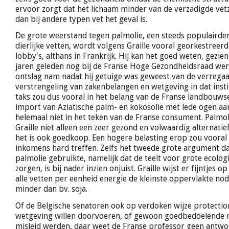
ervoor zorgt dat het lichaam minder van de verzadigde ve
dan bij andere typen vet het geval is.
De grote weerstand tegen palmolie, een steeds populairder
dierlijke vetten, wordt volgens Graille vooral georkestreer
lobby's, althans in Frankrijk. Hij kan het goed weten, gezien 
jaren geleden nog bij de Franse Hoge Gezondheidsraad wer
ontslag nam nadat hij getuige was geweest van de verrega
verstrengeling van zakenbelangen en wetgeving in dat insti
taks zou dus vooral in het belang van de Franse landbouwsec
import van Aziatische palm- en kokosolie met lede ogen aan
helemaal niet in het teken van de Franse consument. Palmol
Graille niet alleen een zeer gezond en volwaardig alternatie
het is ook goedkoop. Een hogere belasting erop zou vooral
inkomens hard treffen. Zelfs het tweede grote argument da
palmolie gebruikte, namelijk dat de teelt voor grote ecolog
zorgen, is bij nader inzien onjuist. Graille wijst er fijntjes 
alle vetten per eenheid energie de kleinste oppervlakte nodi
minder dan bv. soja.
Of de Belgische senatoren ook op verdoken wijze protectio
wetgeving willen doorvoeren, of gewoon goedbedoelende m
misleid werden, daar weet de Franse professor geen antwoo