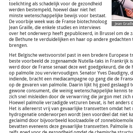
toelichting als schadelijk voor de gezondheid
werden bestempeld, hoewel daar niet het
minste wetenschappelijke bewijs voor bestaat.
De voorbije week was de Franse biotechnoloog
Jean Graill
Jean Graille, die enkele studies en interviews
over het onderwerp heeft gepubliceerd, in Brussel om de z
de Bethune te verduidelijken en haar op andere gedachten
brengen.
Het Belgische wetsvoorstel past in een bredere Europese t
beste voorbeeld de zogenaamde Nutella-taks in Frankrijk is.
werd door de Franse senaat deze wet goedgekeurd, die de h
op palmolie zou verviervoudigen. Senator Yves Daudigny, d
indiende, bracht een mediacampagne op gang die de Frans
op de gevaren van palmolie. Daarin lijkt hij goed geslaagd t
gewone consument, die weinig wetenschappelijke kennis ter
zich snel misleiden door de verwarring die jargon met zich
Hoewel palmolie verzadigde vetzuren bevat, is het anders d
Het is allereerst vrij van gevaarlijke transvetten omdat het 
hydrogenatie onderworpen wordt (een voordeel dat niet 
geclaimd door bijvoorbeeld koolzaadolie of zonnebloemolie)
bevatten eveneens deze gevaarlijke transvetten. Palmolie is 
zelfs goed voor de gezondheid omdat de chemische structu