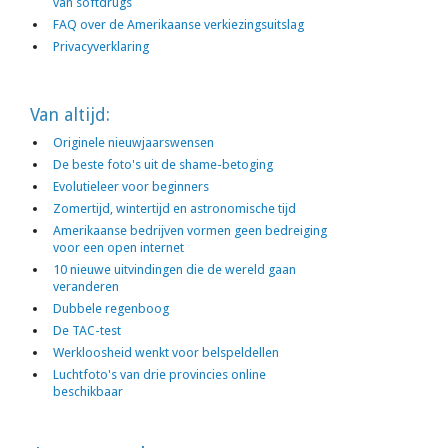
van softdrugs
FAQ over de Amerikaanse verkiezingsuitslag
Privacyverklaring
Van altijd:
Originele nieuwjaarswensen
De beste foto's uit de shame-betoging
Evolutieleer voor beginners
Zomertijd, wintertijd en astronomische tijd
Amerikaanse bedrijven vormen geen bedreiging
voor een open internet
10 nieuwe uitvindingen die de wereld gaan
veranderen
Dubbele regenboog
De TAC-test
Werkloosheid wenkt voor belspeldellen
Luchtfoto's van drie provincies online
beschikbaar