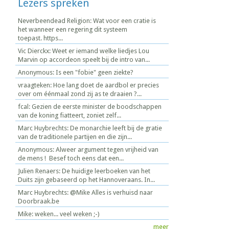
Lezers spreken
Neverbeendead Religion: Wat voor een cratie is
het wanneer een regering dit systeem
toepast. https...
Vic Dierckx: Weet er iemand welke liedjes Lou
Marvin op accordeon speelt bij de intro van...
Anonymous: Is een "fobie" geen ziekte?
vraagteken: Hoe lang doet de aardbol er precies
over om éénmaal zond zij as te draaien ?...
fcal: Gezien de eerste minister de boodschappen
van de koning fiatteert, zoniet zelf...
Marc Huybrechts: De monarchie leeft bij de gratie
van de traditionele partijen en die zijn...
Anonymous: Alweer argument tegen vrijheid van
de mens ! Besef toch eens dat een...
Julien Renaers: De huidige leerboeken van het
Duits zijn gebaseerd op het Hannoveraans. In...
Marc Huybrechts: @Mike Alles is verhuisd naar
Doorbraak.be
Mike: weken... veel weken ;-)
meer