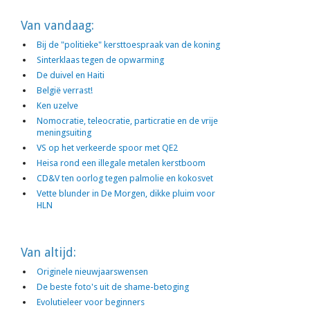
Van vandaag:
Bij de "politieke" kersttoespraak van de koning
Sinterklaas tegen de opwarming
De duivel en Haiti
België verrast!
Ken uzelve
Nomocratie, teleocratie, particratie en de vrije
meningsuiting
VS op het verkeerde spoor met QE2
Heisa rond een illegale metalen kerstboom
CD&V ten oorlog tegen palmolie en kokosvet
Vette blunder in De Morgen, dikke pluim voor
HLN
Van altijd:
Originele nieuwjaarswensen
De beste foto's uit de shame-betoging
Evolutieleer voor beginners