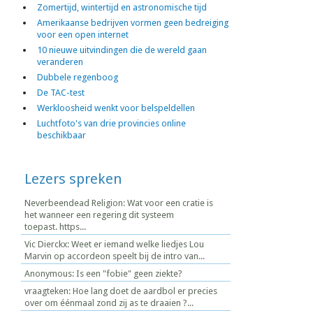
Zomertijd, wintertijd en astronomische tijd
Amerikaanse bedrijven vormen geen bedreiging
voor een open internet
10 nieuwe uitvindingen die de wereld gaan
veranderen
Dubbele regenboog
De TAC-test
Werkloosheid wenkt voor belspeldellen
Luchtfoto's van drie provincies online
beschikbaar
Lezers spreken
Neverbeendead Religion: Wat voor een cratie is
het wanneer een regering dit systeem
toepast. https...
Vic Dierckx: Weet er iemand welke liedjes Lou
Marvin op accordeon speelt bij de intro van...
Anonymous: Is een "fobie" geen ziekte?
vraagteken: Hoe lang doet de aardbol er precies
over om éénmaal zond zij as te draaien ?...