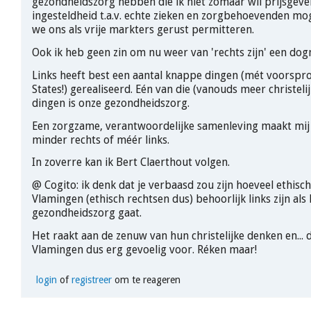
gezondheidszorg hebben die ik niet zomaar wil prijsgeven
ingesteldheid t.a.v. echte zieken en zorgbehoevenden m
we ons als vrije markters gerust permitteren.
Ook ik heb geen zin om nu weer van 'rechts zijn' een do
Links heeft best een aantal knappe dingen (mét voorspr
States!) gerealiseerd. Eén van die (vanouds meer christelij
dingen is onze gezondheidszorg.
Een zorgzame, verantwoordelijke samenleving maakt mij
minder rechts of méér links.
In zoverre kan ik Bert Claerthout volgen.
@ Cogito: ik denk dat je verbaasd zou zijn hoeveel ethisc
Vlamingen (ethisch rechtsen dus) behoorlijk links zijn als
gezondheidszorg gaat.
Het raakt aan de zenuw van hun christelijke denken en... d
Vlamingen dus erg gevoelig voor. Réken maar!
login
of
registreer
om te reageren