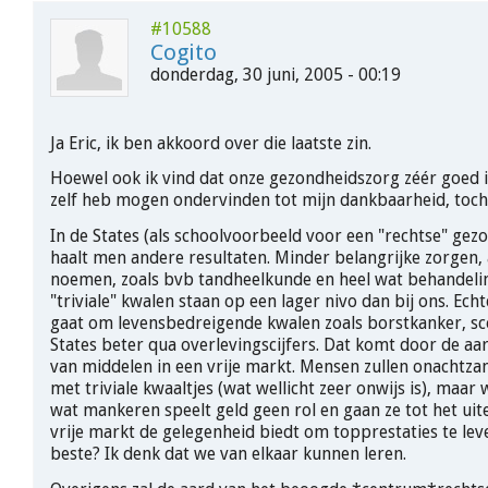
#10588
Cogito
donderdag, 30 juni, 2005 - 00:19
Ja Eric, ik ben akkoord over die laatste zin.
Hoewel ook ik vind dat onze gezondheidszorg zéér goed is
zelf heb mogen ondervinden tot mijn dankbaarheid, toc
In de States (als schoolvoorbeeld voor een "rechtse" gez
haalt men andere resultaten. Minder belangrijke zorgen, 
noemen, zoals bvb tandheelkunde en heel wat behandeli
"triviale" kwalen staan op een lager nivo dan bij ons. Ec
gaat om levensbedreigende kwalen zoals borstkanker, sc
States beter qua overlevingscijfers. Dat komt door de aar
van middelen in een vrije markt. Mensen zullen onacht
met triviale kwaaltjes (wat wellicht zeer onwijs is), maar
wat mankeren speelt geld geen rol en gaan ze tot het uit
vrije markt de gelegenheid biedt om topprestaties te leve
beste? Ik denk dat we van elkaar kunnen leren.