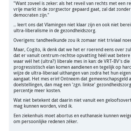
"Want zoveel is zeker: als het reveil van rechts met een 
vrije markt in de zorgsector gepaard gaat, zal dat zonder
democraten zijn."
... leert ons dat Vlamingen niet klaar zijn en ook niet bere
ultra-liberalisme in de gezondheidszorg.
Overigens: tandheelkunde zou ik zomaar niet triviaal no
Maar, Cogito, ik denk dat we het er roerend eens over zu
dat er vanuit centrum-rechtse opvatting héél wat betere 
waar wél het (ultra?) liberale mes in kan: de VRT-BV's die
progressistisch elan komen aandienen en tegelijk op ha
wijze de ultra-liberaal uithangen van zodra het hun eigen
aangaat. Het mes erin! Ontneem dat gemeenschapsgeld a
doelstellingen, dan mag een 'zgn. linkse' gezondheidszo
percentje meer kosten.
Wat niet betekent dat daarin niet vanuit een geloofsove
mag kunnen worden, vind ik.
Een ziekenhuis moet abortus en euthanasie kunnen weige
om persoonlijke redenen zéker.