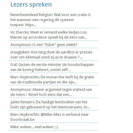
Lezers spreken
Neverbeendead Religion: Wat voor een cratie is
het wanneer een regering dit systeem
toepast. https...
Vic Dierckx: Weet er iemand welke liedjes Lou
Marvin op accordeon speelt bij de intro van...
Anonymous: Is een "fobie" geen ziekte?
vraagteken: Hoe lang doet de aardbol er precies
over om éénmaal zond zij as te draaien ?...
fcal: Gezien de eerste minister de boodschappen
van de koning fiatteert, zoniet zelf...
Marc Huybrechts: De monarchie leeft bij de gratie
van de traditionele partijen en die zijn...
Anonymous: Alweer argument tegen vrijheid van
de mens ! Besef toch eens dat een...
Julien Renaers: De huidige leerboeken van het
Duits zijn gebaseerd op het Hannoveraans. In...
Marc Huybrechts: @Mike Alles is verhuisd naar
Doorbraak.be
Mike: weken... veel weken ;-)