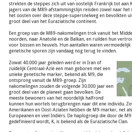
strekten de steppes zich uit van oostelijk Frankrijk tot aan
jagers van de M89-afstammingslijn reisden zowel naar het 
het oosten over deze steppe-supersnelweg en bevolkten uit
groot deel van het Euraziatische continent.
Een groep van de M89-nakomelingen trok vanuit het Midd
noorden, naar Anatolië en de Balkan, en ruilden hun vertr
voor bossen en heuvels. Hun aantallen waren vermoedelijk 
genetische sporen zijn vandaag nog terug te vinden.
Zowat 40.000 jaar geleden werd er in Iran of
zuidelijk Centraal-Azië een man geboren met een
unieke genetische marker, bekend als M9, die
ontsprong vanuit de M89-groep. Zijn
nakomelingen zouden de volgende 30.000 jaar een
groot deel van de planeet gaan bevolken. De
meeste bewoners van het noordelijk halfrond
kunnen hun wortels terugbrengen naar dit ene individu. Zo
Amerikanen en Oost-Aziaten hebben de M9-marker, net al
Europeanen en veel Indiërs. De haplogroep die door de M
gedefinieerd wordt, K, is bekend als de Euraziatische Clan.