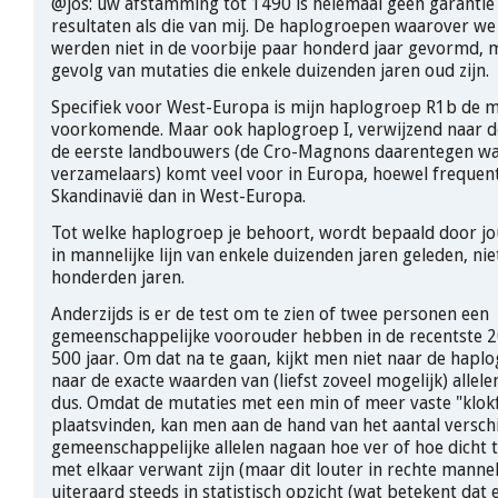
@jos: uw afstamming tot 1490 is helemaal geen garantie
resultaten als die van mij. De haplogroepen waarover we
werden niet in de voorbije paar honderd jaar gevormd, m
gevolg van mutaties die enkele duizenden jaren oud zijn.
Specifiek voor West-Europa is mijn haplogroep R1b de 
voorkomende. Maar ook haplogroep I, verwijzend naar d
de eerste landbouwers (de Cro-Magnons daarentegen wa
verzamelaars) komt veel voor in Europa, hoewel frequent
Skandinavië dan in West-Europa.
Tot welke haplogroep je behoort, wordt bepaald door j
in mannelijke lijn van enkele duizenden jaren geleden, nie
honderden jaren.
Anderzijds is er de test om te zien of twee personen een
gemeenschappelijke voorouder hebben in de recentste 2
500 jaar. Om dat na te gaan, kijkt men niet naar de hapl
naar de exacte waarden van (liefst zoveel mogelijk) allele
dus. Omdat de mutaties met een min of meer vaste "klok
plaatsvinden, kan men aan de hand van het aantal verschi
gemeenschappelijke allelen nagaan hoe ver of hoe dicht 
met elkaar verwant zijn (maar dit louter in rechte mannelij
uiteraard steeds in statistisch opzicht (wat betekent dat 