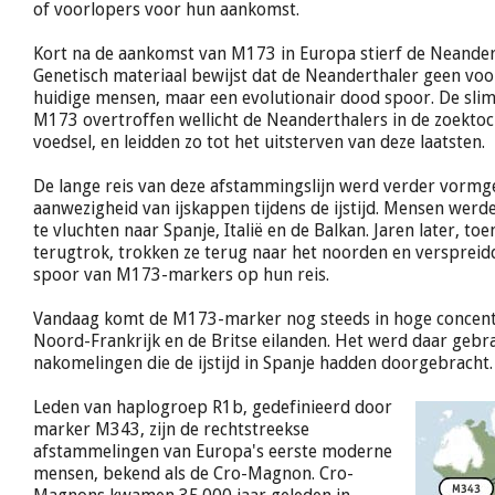
of voorlopers voor hun aankomst.
Kort na de aankomst van M173 in Europa stierf de Neandert
Genetisch materiaal bewijst dat de Neanderthaler geen vo
huidige mensen, maar een evolutionair dood spoor. De sl
M173 overtroffen wellicht de Neanderthalers in de zoektoc
voedsel, en leidden zo tot het uitsterven van deze laatsten.
De lange reis van deze afstammingslijn werd verder vorm
aanwezigheid van ijskappen tijdens de ijstijd. Mensen we
te vluchten naar Spanje, Italië en de Balkan. Jaren later, toen
terugtrok, trokken ze terug naar het noorden en versprei
spoor van M173-markers op hun reis.
Vandaag komt de M173-marker nog steeds in hoge concentr
Noord-Frankrijk en de Britse eilanden. Het werd daar geb
nakomelingen die de ijstijd in Spanje hadden doorgebracht.
Leden van haplogroep R1b, gedefinieerd door
marker M343, zijn de rechtstreekse
afstammelingen van Europa's eerste moderne
mensen, bekend als de Cro-Magnon. Cro-