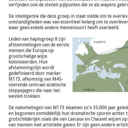
verfijnden ook de stenen pijlpunten die ze als wapens gebr
De intelligentie die deze groep in staat stelde om te overle
omstandigheden was van essentieel belang om te overleven
waar geen enkele andere mensensoort heeft overleefd.
Leden van haplogroep R zijn
afstammelingen van de eerste
mensen die Europa op
grootschalige wijze
koloniseerden. Hun
afstammingslijn wordt
gedefinieerd door marker
M173, afkomstig van M45-
voerende centraal-aziatische
steppejagers die naar het
westen trokken.
De nakomelingen van M173 kwamen zo'n 35.000 jaar geled
en begonnen onmiddellijk hun dramatische sporen achter t
grotschilderijen zoals die van Lascaux en Chauvet wijzen o
van mensen met artistieke gaven. Er zijn geen andere artis