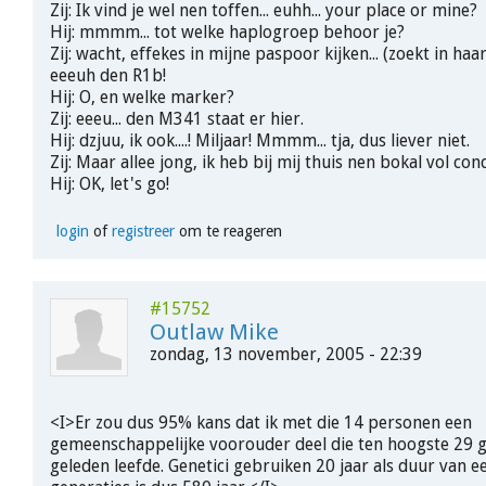
Zij: Ik vind je wel nen toffen... euhh... your place or mine?
Hij: mmmm... tot welke haplogroep behoor je?
Zij: wacht, effekes in mijne paspoor kijken... (zoekt in haar
eeeuh den R1b!
Hij: O, en welke marker?
Zij: eeeu... den M341 staat er hier.
Hij: dzjuu, ik ook....! Miljaar! Mmmm... tja, dus liever niet.
Zij: Maar allee jong, ik heb bij mij thuis nen bokal vol con
Hij: OK, let's go!
login
of
registreer
om te reageren
#15752
Outlaw Mike
zondag, 13 november, 2005 - 22:39
<I>Er zou dus 95% kans dat ik met die 14 personen een
gemeenschappelijke voorouder deel die ten hoogste 29 g
geleden leefde. Genetici gebruiken 20 jaar als duur van e