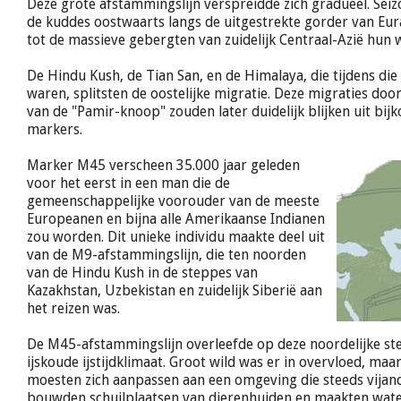
Deze grote afstammingslijn verspreidde zich gradueel. Sei
de kuddes oostwaarts langs de uitgestrekte gorder van Eur
tot de massieve gebergten van zuidelijk Centraal-Azië hun
De Hindu Kush, de Tian San, en de Himalaya, die tijdens die 
waren, splitsten de oostelijke migratie. Deze migraties doo
van de "Pamir-knoop" zouden later duidelijk blijken uit bi
markers.
Marker M45 verscheen 35.000 jaar geleden
voor het eerst in een man die de
gemeenschappelijke voorouder van de meeste
Europeanen en bijna alle Amerikaanse Indianen
zou worden. Dit unieke individu maakte deel uit
van de M9-afstammingslijn, die ten noorden
van de Hindu Kush in de steppes van
Kazakhstan, Uzbekistan en zuidelijk Siberië aan
het reizen was.
De M45-afstammingslijn overleefde op deze noordelijke ste
ijskoude ijstijdklimaat. Groot wild was er in overvloed, maa
moesten zich aanpassen aan een omgeving die steeds vijan
bouwden schuilplaatsen van dierenhuiden en maakten water