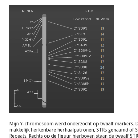
Mijn Y-chromosoom werd onderzocht op twaalf markers. Di
makkelijk herkenbare herhaalpatronen, STRs genaamd of 
Repeats. Rechts op de figuur hierboven staan de twaalf ST