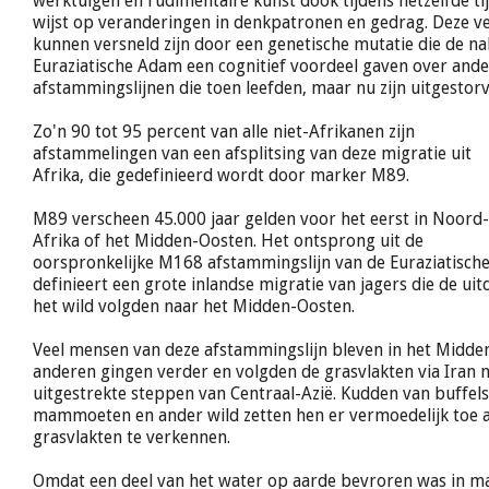
werktuigen en rudimentaire kunst dook tijdens hetzelfde ti
wijst op veranderingen in denkpatronen en gedrag. Deze v
kunnen versneld zijn door een genetische mutatie die de n
Euraziatische Adam een cognitief voordeel gaven over ande
afstammingslijnen die toen leefden, maar nu zijn uitgestorv
Zo'n 90 tot 95 percent van alle niet-Afrikanen zijn
afstammelingen van een afsplitsing van deze migratie uit
Afrika, die gedefinieerd wordt door marker M89.
M89 verscheen 45.000 jaar gelden voor het eerst in Noord-
Afrika of het Midden-Oosten. Het ontsprong uit de
oorspronkelijke M168 afstammingslijn van de Euraziatisch
definieert een grote inlandse migratie van jagers die de uit
het wild volgden naar het Midden-Oosten.
Veel mensen van deze afstammingslijn bleven in het Midd
anderen gingen verder en volgden de grasvlakten via Iran 
uitgestrekte steppen van Centraal-Azië. Kudden van buffels
mammoeten en ander wild zetten hen er vermoedelijk toe
grasvlakten te verkennen.
Omdat een deel van het water op aarde bevroren was in mas