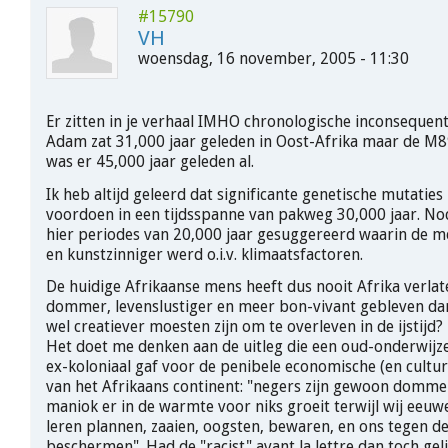
#15790
VH
woensdag, 16 november, 2005 - 11:30
Er zitten in je verhaal IMHO chronologische inconsequen
Adam zat 31,000 jaar geleden in Oost-Afrika maar de M
was er 45,000 jaar geleden al.
Ik heb altijd geleerd dat significante genetische mutaties
voordoen in een tijdsspanne van pakweg 30,000 jaar. N
hier periodes van 20,000 jaar gesuggereerd waarin de me
en kunstzinniger werd o.i.v. klimaatsfactoren.
De huidige Afrikaanse mens heeft dus nooit Afrika verlate
dommer, levenslustiger en meer bon-vivant gebleven da
wel creatiever moesten zijn om te overleven in de ijstijd?
Het doet me denken aan de uitleg die een oud-onderwijze
ex-koloniaal gaf voor de penibele economische (en cultur
van het Afrikaans continent: "negers zijn gewoon domm
maniok er in de warmte voor niks groeit terwijl wij eeu
leren plannen, zaaien, oogsten, bewaren, en ons tegen d
beschermen". Had de "racist" avant la lettre dan toch geli