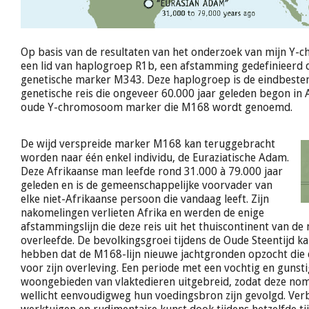
Op basis van de resultaten van het onderzoek van mijn Y
een lid van haplogroep R1b, een afstamming gedefinieerd 
genetische marker M343. Deze haplogroep is de eindbest
genetische reis die ongeveer 60.000 jaar geleden begon in 
oude Y-chromosoom marker die M168 wordt genoemd.
De wijd verspreide marker M168 kan teruggebracht
worden naar één enkel individu, de Euraziatische Adam.
Deze Afrikaanse man leefde rond 31.000 à 79.000 jaar
geleden en is de gemeenschappelijke voorvader van
elke niet-Afrikaanse persoon die vandaag leeft. Zijn
nakomelingen verlieten Afrika en werden de enige
afstammingslijn die deze reis uit het thuiscontinent van d
overleefde. De bevolkingsgroei tijdens de Oude Steentijd k
hebben dat de M168-lijn nieuwe jachtgronden opzocht die 
voor zijn overleving. Een periode met een vochtig en gunst
woongebieden van vlaktedieren uitgebreid, zodat deze no
wellicht eenvoudigweg hun voedingsbron zijn gevolgd. Ver