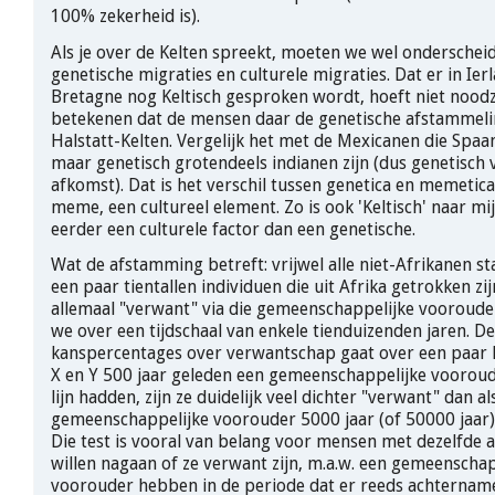
100% zekerheid is).
Als je over de Kelten spreekt, moeten we wel ondersche
genetische migraties en culturele migraties. Dat er in Ierl
Bretagne nog Keltisch gesproken wordt, hoeft niet noodza
betekenen dat de mensen daar de genetische afstammelin
Halstatt-Kelten. Vergelijk het met de Mexicanen die Spaa
maar genetisch grotendeels indianen zijn (dus genetisch 
afkomst). Dat is het verschil tussen genetica en memetica.
meme, een cultureel element. Zo is ook 'Keltisch' naar m
eerder een culturele factor dan een genetische.
Wat de afstamming betreft: vrijwel alle niet-Afrikanen 
een paar tientallen individuen die uit Afrika getrokken zij
allemaal "verwant" via die gemeenschappelijke vooroude
we over een tijdschaal van enkele tienduizenden jaren. D
kanspercentages over verwantschap gaat over een paar h
X en Y 500 jaar geleden een gemeenschappelijke vooroud
lijn hadden, zijn ze duidelijk veel dichter "verwant" dan a
gemeenschappelijke voorouder 5000 jaar (of 50000 jaar) 
Die test is vooral van belang voor mensen met dezelfde 
willen nagaan of ze verwant zijn, m.a.w. een gemeenschap
voorouder hebben in de periode dat er reeds achternam