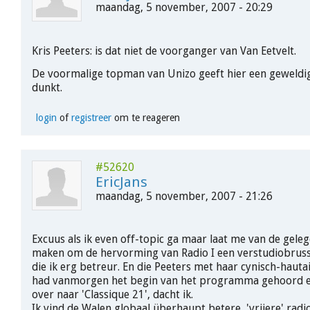
maandag, 5 november, 2007 - 20:29
Kris Peeters: is dat niet de voorganger van Van Eetvelt.
De voormalige topman van Unizo geeft hier een geweldi
dunkt.
login
of
registreer
om te reageren
#52620
EricJans
maandag, 5 november, 2007 - 21:26
Excuus als ik even off-topic ga maar laat me van de gele
maken om de hervorming van Radio I een verstudiobrus
die ik erg betreur. En die Peeters met haar cynisch-hautain
had vanmorgen het begin van het programma gehoord e
over naar 'Classique 21', dacht ik.
Ik vind de Walen globaal überhaupt betere, 'vrijere' rad