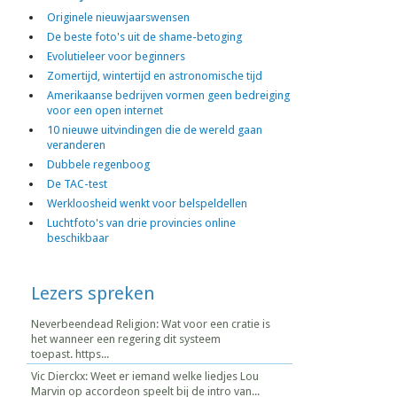
Originele nieuwjaarswensen
De beste foto's uit de shame-betoging
Evolutieleer voor beginners
Zomertijd, wintertijd en astronomische tijd
Amerikaanse bedrijven vormen geen bedreiging
voor een open internet
10 nieuwe uitvindingen die de wereld gaan
veranderen
Dubbele regenboog
De TAC-test
Werkloosheid wenkt voor belspeldellen
Luchtfoto's van drie provincies online
beschikbaar
Lezers spreken
Neverbeendead Religion: Wat voor een cratie is
het wanneer een regering dit systeem
toepast. https...
Vic Dierckx: Weet er iemand welke liedjes Lou
Marvin op accordeon speelt bij de intro van...