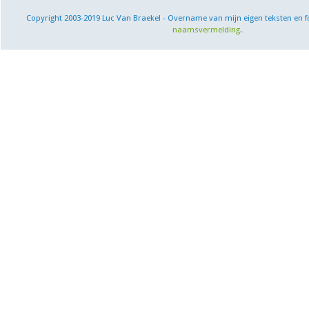
Copyright 2003-2019 Luc Van Braekel - Overname van mijn eigen teksten en f
naamsvermelding
.