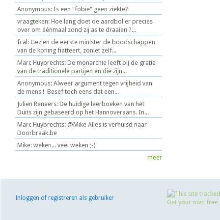
Anonymous: Is een "fobie" geen ziekte?
vraagteken: Hoe lang doet de aardbol er precies
over om éénmaal zond zij as te draaien ?...
fcal: Gezien de eerste minister de boodschappen
van de koning fiatteert, zoniet zelf...
Marc Huybrechts: De monarchie leeft bij de gratie
van de traditionele partijen en die zijn...
Anonymous: Alweer argument tegen vrijheid van
de mens ! Besef toch eens dat een...
Julien Renaers: De huidige leerboeken van het
Duits zijn gebaseerd op het Hannoveraans. In...
Marc Huybrechts: @Mike Alles is verhuisd naar
Doorbraak.be
Mike: weken... veel weken ;-)
meer
Inloggen of registreren als gebruiker