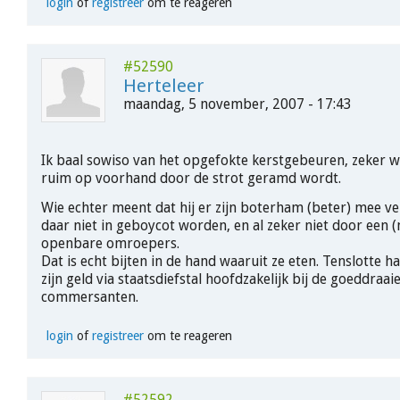
login
of
registreer
om te reageren
#52590
Herteleer
maandag, 5 november, 2007 - 17:43
Ik baal sowiso van het opgefokte kerstgebeuren, zeker 
ruim op voorhand door de strot geramd wordt.
Wie echter meent dat hij er zijn boterham (beter) mee v
daar niet in geboycot worden, en al zeker niet door een (
openbare omroepers.
Dat is echt bijten in de hand waaruit ze eten. Tenslotte 
zijn geld via staatsdiefstal hoofdzakelijk bij de goeddraai
commersanten.
login
of
registreer
om te reageren
#52592