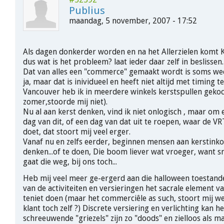
Publius
maandag, 5 november, 2007 - 17:52
Als dagen donkerder worden en na het Allerzielen komt Ke
dus wat is het probleem? laat ieder daar zelf in beslissen.
Dat van alles een "commerce" gemaakt wordt is soms w
ja, maar dat is inividueel en heeft niet altijd met timing t
Vancouver heb ik in meerdere winkels kerstspullen geko
zomer,stoorde mij niet).
Nu al aan kerst denken, vind ik niet onlogisch , maar om
dag van dit, of een dag van dat uit te roepen, waar de V
doet, dat stoort mij veel erger.
Vanaf nu en zelfs eerder, beginnen mensen aan kerstink
denken...of te doen, Die boom liever wat vroeger, want s
gaat die weg, bij ons toch...
Heb mij veel meer ge-ergerd aan die halloween toesta
van de activiteiten en versieringen het sacrale element v
teniet doen (maar het commerciêle as such, stoort mij wein
klant toch zelf ?) Discrete versiering en verlichting kan hee
schreeuwende "griezels" zijn zo "doods" en zielloos als ma