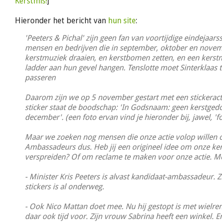
Kerstmis!
]
Hieronder het bericht van
hun site
:
'Peeters & Pichal' zijn geen fan van voortijdige eindejaars
mensen en bedrijven die in september, oktober en novem
kerstmuziek draaien, en kerstbomen zetten, en een kers
ladder aan hun gevel hangen. Tenslotte moet Sinterklaas t
passeren
Daarom zijn we op 5 november gestart met een stickeract
sticker staat de boodschap: 'In Godsnaam: geen kerstged
december'. (een foto ervan vind je hieronder bij, jawel, 'fo
Maar we zoeken nog mensen die onze actie volop willen 
Ambassadeurs dus. Heb jij een origineel idee om onze kers
verspreiden? Of om reclame te maken voor onze actie. Me
- Minister Kris Peeters is alvast kandidaat-ambassadeur. Zi
stickers is al onderweg.
- Ook Nico Mattan doet mee. Nu hij gestopt is met wielren
daar ook tijd voor. Zijn vrouw Sabrina heeft een winkel. En