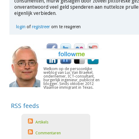
consumenten, murw geslagen door zoveel pittoreske geze
onverantwoord veel geld spenderen aan nutteloze prulle
eigenlijk verbieden.
login
of
registreer
om te reageren
Welkom op de persoonlijke
weblog van Luc Van Braekel,
ondernemer, ICT-consultant,
burgerlijk ingenieur, publicist en
blogger. Sinds oktober 2012
Vlaamse immigrant in Texas.
RSS feeds
Artikels
Commentaren