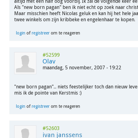
altijd met een half oog voorbij. Ik zal de volgende keer ee
Als "new born pagan" ben ik niet echt op zoek naar christe
Maar misschien heeft Nicolas geluk en kan hij het hele jaa
twee winkels om zijn kribbeke en engelenhaar te kopen.
login
of
registreer
om te reageren
#52599
Olav
maandag, 5 november, 2007 - 19:22
"new born pagan"... niets feestelijker toch dan nieuw leve
mis ik de pointe van Kerstmis :)
login
of
registreer
om te reageren
#52603
ivan janssens