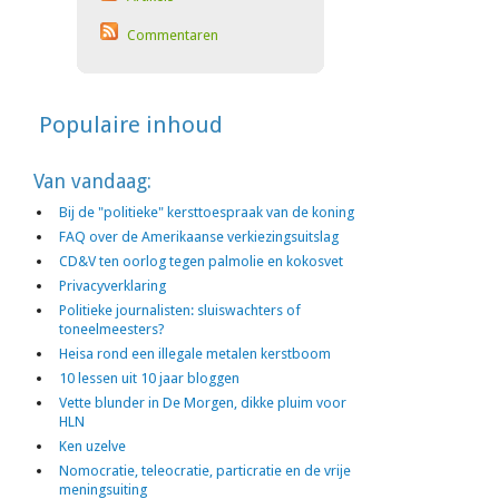
Commentaren
Populaire inhoud
Van vandaag:
Bij de "politieke" kersttoespraak van de koning
FAQ over de Amerikaanse verkiezingsuitslag
CD&V ten oorlog tegen palmolie en kokosvet
Privacyverklaring
Politieke journalisten: sluiswachters of
toneelmeesters?
Heisa rond een illegale metalen kerstboom
10 lessen uit 10 jaar bloggen
Vette blunder in De Morgen, dikke pluim voor
HLN
Ken uzelve
Nomocratie, teleocratie, particratie en de vrije
meningsuiting