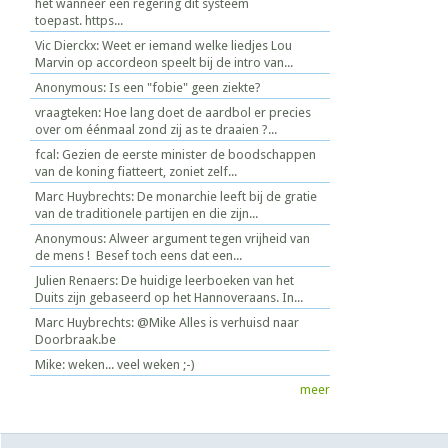
het wanneer een regering dit systeem
toepast. https...
Vic Dierckx: Weet er iemand welke liedjes Lou
Marvin op accordeon speelt bij de intro van...
Anonymous: Is een "fobie" geen ziekte?
vraagteken: Hoe lang doet de aardbol er precies
over om éénmaal zond zij as te draaien ?...
fcal: Gezien de eerste minister de boodschappen
van de koning fiatteert, zoniet zelf...
Marc Huybrechts: De monarchie leeft bij de gratie
van de traditionele partijen en die zijn...
Anonymous: Alweer argument tegen vrijheid van
de mens ! Besef toch eens dat een...
Julien Renaers: De huidige leerboeken van het
Duits zijn gebaseerd op het Hannoveraans. In...
Marc Huybrechts: @Mike Alles is verhuisd naar
Doorbraak.be
Mike: weken... veel weken ;-)
meer