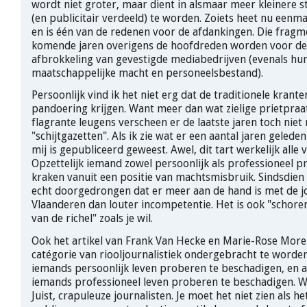
wordt niet groter, maar dient in alsmaar meer kleinere s
(en publicitair verdeeld) te worden. Zoiets heet nu eenm
en is één van de redenen voor de afdankingen. Die fragme
komende jaren overigens de hoofdreden worden voor de
afbrokkeling van gevestigde mediabedrijven (evenals hu
maatschappelijke macht en personeelsbestand).
Persoonlijk vind ik het niet erg dat de traditionele krant
pandoering krijgen. Want meer dan wat zielige prietpraat
flagrante leugens verscheen er de laatste jaren toch niet 
"schijtgazetten". Als ik zie wat er een aantal jaren gelede
mij is gepubliceerd geweest. Awel, dit tart werkelijk alle 
Opzettelijk iemand zowel persoonlijk als professioneel p
kraken vanuit een positie van machtsmisbruik. Sindsdien 
echt doorgedrongen dat er meer aan de hand is met de jo
Vlaanderen dan louter incompetentie. Het is ook "schorem
van de richel" zoals je wil.
Ook het artikel van Frank Van Hecke en Marie-Rose Morel 
catégorie van riooljournalistiek ondergebracht te worden
iemands persoonlijk leven proberen te beschadigen, en a
iemands professioneel leven proberen te beschadigen. Wi
Juist, crapuleuze journalisten. Je moet het niet zien als he