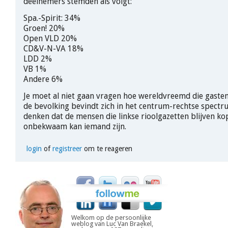
deelnemers stemden als volgt:
Spa.-Spirit: 34%
Groen! 20%
Open VLD 20%
CD&V-N-VA 18%
LDD 2%
VB 1%
Andere 6%
Je moet al niet gaan vragen hoe wereldvreemd die gasten
de bevolking bevindt zich in het centrum-rechtse spectr
denken dat de mensen die linkse rioolgazetten blijven k
onbekwaam kan iemand zijn.
login
of
registreer
om te reageren
Welkom op de persoonlijke
weblog van Luc Van Braekel,