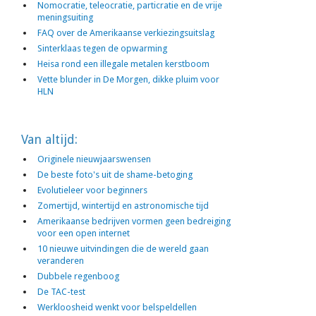
Nomocratie, teleocratie, particratie en de vrije
meningsuiting
FAQ over de Amerikaanse verkiezingsuitslag
Sinterklaas tegen de opwarming
Heisa rond een illegale metalen kerstboom
Vette blunder in De Morgen, dikke pluim voor
HLN
Van altijd:
Originele nieuwjaarswensen
De beste foto's uit de shame-betoging
Evolutieleer voor beginners
Zomertijd, wintertijd en astronomische tijd
Amerikaanse bedrijven vormen geen bedreiging
voor een open internet
10 nieuwe uitvindingen die de wereld gaan
veranderen
Dubbele regenboog
De TAC-test
Werkloosheid wenkt voor belspeldellen