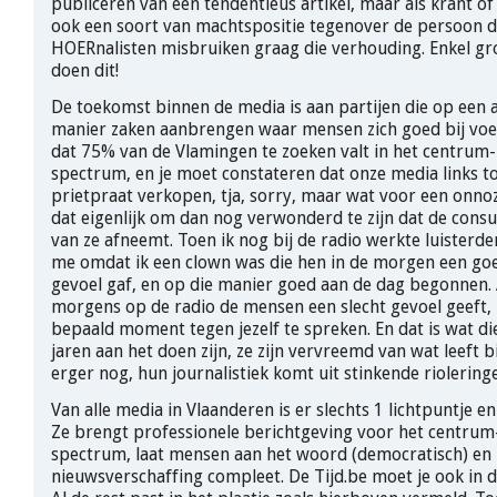
publiceren van een tendentieus artikel, maar als krant o
ook een soort van machtspositie tegenover de persoon die
HOERnalisten misbruiken graag die verhouding. Enkel gro
doen dit!
De toekomst binnen de media is aan partijen die op een a
manier zaken aanbrengen waar mensen zich goed bij voele
dat 75% van de Vlamingen te zoeken valt in het centrum-
spectrum, en je moet constateren dat onze media links t
prietpraat verkopen, tja, sorry, maar wat voor een onnoz
dat eigenlijk om dan nog verwonderd te zijn dat de cons
van ze afneemt. Toen ik nog bij de radio werkte luister
me omdat ik een clown was die hen in de morgen een goe
gevoel gaf, en op die manier goed aan de dag begonnen. A
morgens op de radio de mensen een slecht gevoel geeft, z
bepaald moment tegen jezelf te spreken. En dat is wat die
jaren aan het doen zijn, ze zijn vervreemd van wat leeft b
erger nog, hun journalistiek komt uit stinkende riolering
Van alle media in Vlaanderen is er slechts 1 lichtpuntje en
Ze brengt professionele berichtgeving voor het centrum
spectrum, laat mensen aan het woord (democratisch) en i
nieuwsverschaffing compleet. De Tijd.be moet je ook in di