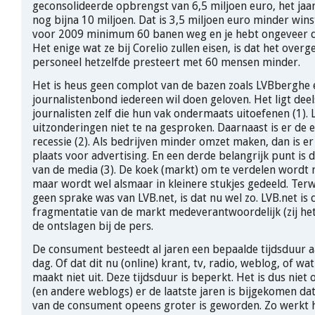
geconsolideerde opbrengst van 6,5 miljoen euro, het jaa
nog bijna 10 miljoen. Dat is 3,5 miljoen euro minder win
voor 2009 minimum 60 banen weg en je hebt ongeveer de
Het enige wat ze bij Corelio zullen eisen, is dat het over
personeel hetzelfde presteert met 60 mensen minder.
Het is heus geen complot van de bazen zoals LVBberghe 
journalistenbond iedereen wil doen geloven. Het ligt deel
journalisten zelf die hun vak ondermaats uitoefenen (1). L
uitzonderingen niet te na gesproken. Daarnaast is er de
recessie (2). Als bedrijven minder omzet maken, dan is e
plaats voor advertising. En een derde belangrijk punt is
van de media (3). De koek (markt) om te verdelen wordt n
maar wordt wel alsmaar in kleinere stukjes gedeeld. Terw
geen sprake was van LVB.net, is dat nu wel zo. LVB.net is 
fragmentatie van de markt medeverantwoordelijk (zij he
de ontslagen bij de pers.
De consument besteedt al jaren een bepaalde tijdsduur 
dag. Of dat dit nu (online) krant, tv, radio, weblog, of wat
maakt niet uit. Deze tijdsduur is beperkt. Het is dus niet
(en andere weblogs) er de laatste jaren is bijgekomen dat
van de consument opeens groter is geworden. Zo werkt he