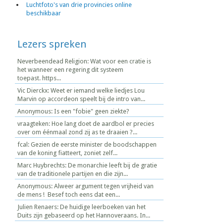
Luchtfoto's van drie provincies online
beschikbaar
Lezers spreken
Neverbeendead Religion: Wat voor een cratie is
het wanneer een regering dit systeem
toepast. https...
Vic Dierckx: Weet er iemand welke liedjes Lou
Marvin op accordeon speelt bij de intro van...
Anonymous: Is een "fobie" geen ziekte?
vraagteken: Hoe lang doet de aardbol er precies
over om éénmaal zond zij as te draaien ?...
fcal: Gezien de eerste minister de boodschappen
van de koning fiatteert, zoniet zelf...
Marc Huybrechts: De monarchie leeft bij de gratie
van de traditionele partijen en die zijn...
Anonymous: Alweer argument tegen vrijheid van
de mens ! Besef toch eens dat een...
Julien Renaers: De huidige leerboeken van het
Duits zijn gebaseerd op het Hannoveraans. In...