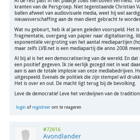
Al de rest past in het plaatje zoals hierboven vermeld. Toe
kranten van de Persgroep. Niet tegenstaande Christian V
ballen afweet van audiovisuele media, weet hij wel aardi
nieuwsverschaffing aan de man dient gebracht te worden. J
Wat nu gebeurt, heb ik al jaren geleden voorspeld. Het is
fragmentatie, overgang van papier naar digitalisering, lib
exponentiële vergroting van het aantal mediapartijen (ho
maar zelfs LVB.net is een mediapartij die anno 2008 meespe
Al bij al is het een democratisering van de wereld. En dat i
een positief gegeven. Ik zie eerlijk gezegd niet in wat daa
aan is aan de totale implosie van onze mediabedrijven. Hu
uitgespeeld. Evenals de politiek die zijn stempel wil dru
Het is over en out. De macht ligt terug bij de bevolking.
Leve de democratie! Leve het verdwijnen van de traditione
login
of
registreer
om te reageren
#72616
Avondlander