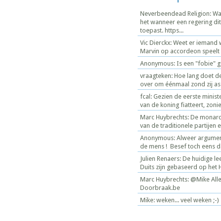
Neverbeendead Religion: Wat
het wanneer een regering di
toepast. https...
Vic Dierckx: Weet er iemand 
Marvin op accordeon speelt bi
Anonymous: Is een "fobie" g
vraagteken: Hoe lang doet d
over om éénmaal zond zij as t
fcal: Gezien de eerste mini
van de koning fiatteert, zoniet
Marc Huybrechts: De monarchi
van de traditionele partijen en
Anonymous: Alweer argument
de mens ! Besef toch eens da
Julien Renaers: De huidige l
Duits zijn gebaseerd op het 
Marc Huybrechts: @Mike Alle
Doorbraak.be
Mike: weken... veel weken ;-)