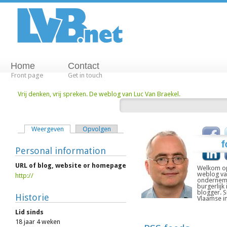
Home
Contact
Front page
Get in touch
Vrij denken, vrij spreken. De weblog van Luc Van Braekel.
Weergeven
Opvolgen
Personal information
URL of blog, website or homepage
Welkom op
weblog va
http://
onderneme
burgerlijk 
blogger. 
Historie
Vlaamse i
Lid sinds
18 jaar 4 weken