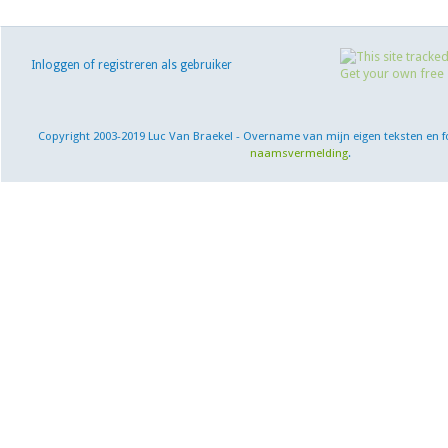
Inloggen of registreren als gebruiker
Copyright 2003-2019 Luc Van Braekel - Overname van mijn eigen teksten en f
naamsvermelding
.