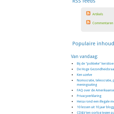
RSS feeds
Artikels
Commentaren
Populaire inhou
Van vandaag:
Bij de "politieke" kerstt
De Hoge Gezondheidsraa
Ken uzelve
Nomocratie, teleocratie, p
meningsuiting
FAQ over de Amerikaanse 
Privacyverklaring
Heisa rond een illegale 
10 lessen uit 10 jaar blog
CD&V ten oorlog tegen pa