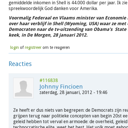
gemiddelde inkomen in Shell is 44.000 dollar per jaar. Ik zi
spreekwoordelijk God danken voor Amerika.
Voormalig Federaal en Vlaams minister van Economie
over haar verblijf in Shell (Wyoming, USA) waar ze met
Democraten naar de tv-uitzending van Obama's State 
keek, in De Morgen, 28 januari 2012.
login
of
registreer
om te reageren
Reacties
#116838
Johnny Fincioen
zaterdag, 28 januari, 2012 - 19:46
Ze heeft er dus niets van begrepen: de Democrats zijn re
grijpen terug naar politieke concepten van begin 20st ee
geleid hebben tot verval en armoede: de overheid, gelei
technocratische elite, weet het best. Het volk moet geho