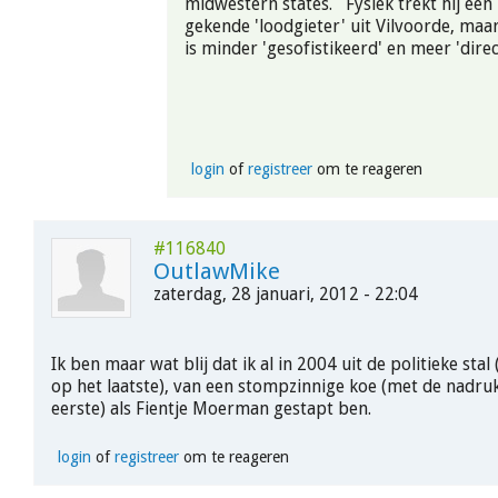
midwestern states. Fysiek trekt hij een 
gekende 'loodgieter' uit Vilvoorde, maar
is minder 'gesofistikeerd' en meer 'di
login
of
registreer
om te reageren
#116840
OutlawMike
zaterdag, 28 januari, 2012 - 22:04
Ik ben maar wat blij dat ik al in 2004 uit de politieke sta
op het laatste), van een stompzinnige koe (met de nadru
eerste) als Fientje Moerman gestapt ben.
login
of
registreer
om te reageren