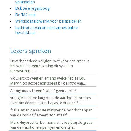
veranderen
Dubbele regenboog
De TAC-test
Werkloosheid wenkt voor belspeldellen
Luchtfoto's van drie provincies online
beschikbaar
Lezers spreken
Neverbeendead Religion: Wat voor een cratie is
het wanneer een regering dit systeem
toepast. https...
Vic Dierckx: Weet er iemand welke liedjes Lou
Marvin op accordeon speelt bij de intro van...
Anonymous: Is een "fobie" geen ziekte?
vraagteken: Hoe lang doet de aardbol er precies
over om éénmaal zond zij as te draaien ?...
fcal: Gezien de eerste minister de boodschappen
van de koning fiatteert, zoniet zelf...
Marc Huybrechts: De monarchie leeft bij de gratie
van de traditionele partijen en die zijn...