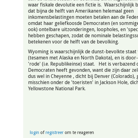
waar fiskale devolutie een fictie is. Waarschijnlijk 
dat bijna de helft van Amerikanen helemaal geen
inkomensbelastingen moeten betalen aan de Feder
omdat haar geliefkoosde Democraten (en sommige
ook) ontelbare uitzonderingen, loopholes, en 'speci
hebben geschapen, zodat de nominale belastingssc
betekenen voor de helft van de bevolking.
Wyoming is waarschijnlijk de dunst-bevolkte staat
(tesamen met Alaska en North Dakota), en is door
'rode' (i.e. Republikeinse) staat. Het is verbazend 
Democraten heeft gevonden, want die zijn daar ze
dus wel in Cheyenne , dicht bij Denver (Colorado), 
misschien onder de 'toeristen' in Jackson Hole, dich
Yellowstone National Park.
login
of
registreer
om te reageren