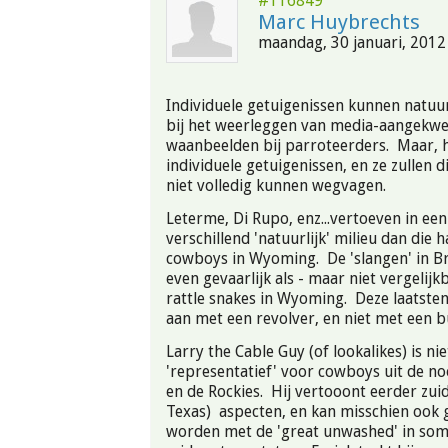
#116849
Marc Huybrechts
maandag, 30 januari, 2012 
Individuele getuigenissen kunnen natuurl
bij het weerleggen van media-aangekw
waanbeelden bij parroteerders. Maar, h
individuele getuigenissen, en ze zullen
niet volledig kunnen wegvagen.
Leterme, Di Rupo, enz...vertoeven in een
verschillend 'natuurlijk' milieu dan die
cowboys in Wyoming. De 'slangen' in Bru
even gevaarlijk als - maar niet vergelij
rattle snakes in Wyoming. Deze laatste
aan met een revolver, en niet met een 
Larry the Cable Guy (of lookalikes) is nie
'representatief' voor cowboys uit de noo
en de Rockies. Hij vertooont eerder zuid
Texas) aspecten, en kan misschien ook 
worden met de 'great unwashed' in som