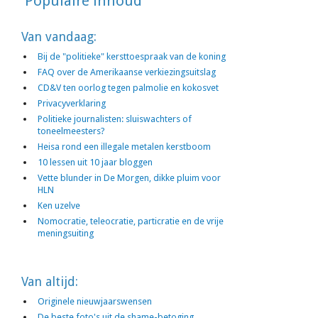
Populaire inhoud
Van vandaag:
Bij de "politieke" kersttoespraak van de koning
FAQ over de Amerikaanse verkiezingsuitslag
CD&V ten oorlog tegen palmolie en kokosvet
Privacyverklaring
Politieke journalisten: sluiswachters of
toneelmeesters?
Heisa rond een illegale metalen kerstboom
10 lessen uit 10 jaar bloggen
Vette blunder in De Morgen, dikke pluim voor
HLN
Ken uzelve
Nomocratie, teleocratie, particratie en de vrije
meningsuiting
Van altijd:
Originele nieuwjaarswensen
De beste foto's uit de shame-betoging