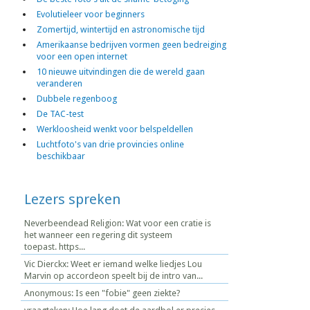
Evolutieleer voor beginners
Zomertijd, wintertijd en astronomische tijd
Amerikaanse bedrijven vormen geen bedreiging
voor een open internet
10 nieuwe uitvindingen die de wereld gaan
veranderen
Dubbele regenboog
De TAC-test
Werkloosheid wenkt voor belspeldellen
Luchtfoto's van drie provincies online
beschikbaar
Lezers spreken
Neverbeendead Religion: Wat voor een cratie is
het wanneer een regering dit systeem
toepast. https...
Vic Dierckx: Weet er iemand welke liedjes Lou
Marvin op accordeon speelt bij de intro van...
Anonymous: Is een "fobie" geen ziekte?