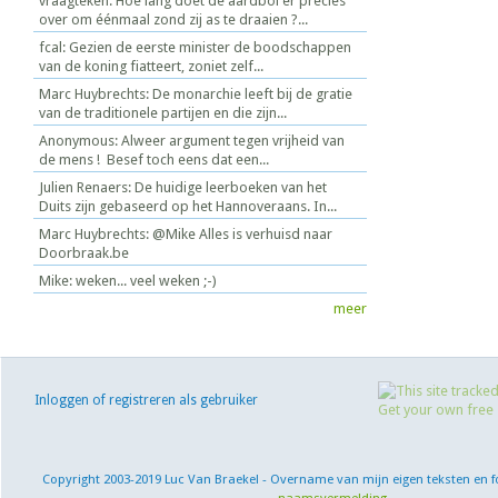
vraagteken: Hoe lang doet de aardbol er precies
over om éénmaal zond zij as te draaien ?...
fcal: Gezien de eerste minister de boodschappen
van de koning fiatteert, zoniet zelf...
Marc Huybrechts: De monarchie leeft bij de gratie
van de traditionele partijen en die zijn...
Anonymous: Alweer argument tegen vrijheid van
de mens ! Besef toch eens dat een...
Julien Renaers: De huidige leerboeken van het
Duits zijn gebaseerd op het Hannoveraans. In...
Marc Huybrechts: @Mike Alles is verhuisd naar
Doorbraak.be
Mike: weken... veel weken ;-)
meer
Inloggen of registreren als gebruiker
Copyright 2003-2019 Luc Van Braekel - Overname van mijn eigen teksten en f