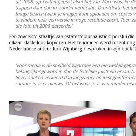
uit 2008, op Twitter gepost alsof het van Waco was. En d
trappen daar dan in, zonder verificatie. Ik ontdekte het to
Image Search (waar je images kunt uploaden om copies v
te vinden) naar een versie in hoge resolutie zocht. Toen z
die foto uit 2008 dateerde.’
Een zoveelste staaltje van estafettejournalistiek: perslui die
elkaar klakkeloos kopiëren. Het fenomeen werd recent nog
Nederlandse auteur Rob Wijnberg besproken in zijn boek '
'voor media is de snelheid waarmee een nieuwsfeit gebr
belangrijker geworden dan de feitelijke juistheid ervan. (.
liever snel en verkeerd dan langzamer en juist geïnformee
rumoer is, is er nieuws. Of het waar is, is van minder bela