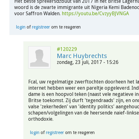
Het beste sprekersdzbuut van 2017 in het Britse Lagerhu
woord is de zwarte immigrante uit Nigeria Kemi Badenoc
voor Saffron Walden.
https://youtu.be/CvzyyBJVNGA
login
of
registreer
om te reageren
#120229
Marc Huybrechts
zondag, 23 juli, 2017 - 15:26
Fcal, uw regelmatige zwerftochten doorheen het l
internet hebben weer een pareltje opgeleverd. In
dame is een hoopvol teken (naast vele negatieve in
Britse toekomst. Zij durft 'tegendraads' zijn, en o
valse 'zekerheden' van 'identity politics' aangeho
schapen/volgelingen van de heersende naief-linkse
orthodoxie.
login
of
registreer
om te reageren