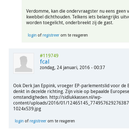
Verdomme, kan die ondervraagster nu eens geen v
kwebbel dichthouden. Telkens iets belangrijks uitv
worden toegelicht, onderbreekt zij de gast.
login
of
registreer
om te reageren
#119749
fcal
zondag, 24 januari, 2016 - 00:37
Ook Derk Jan Eppink, vroeger EP-parlementslid voor de 
denkt in dezelde richting. Zijn visie op bepaalde Europes
omstandigheden. http://sidlukkassen.nl/wp-
content/uploads/2016/01/12465145_77495762927638
1024x539.jpg
login
of
registreer
om te reageren