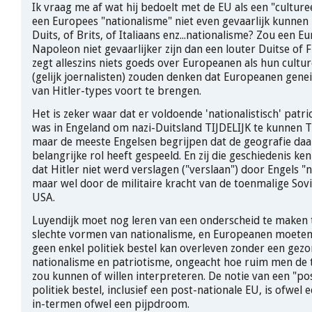
Ik vraag me af wat hij bedoelt met de EU als een "culture
een Europees "nationalisme" niet even gevaarlijk kunnen z
Duits, of Brits, of Italiaans enz...nationalisme? Zou een E
Napoleon niet gevaarlijker zijn dan een louter Duitse of Fr
zegt alleszins niets goeds over Europeanen als hun culture
(gelijk joernalisten) zouden denken dat Europeanen gene
van Hitler-types voort te brengen.
Het is zeker waar dat er voldoende 'nationalistisch' patr
was in Engeland om nazi-Duitsland TIJDELIJK te kunne
maar de meeste Engelsen begrijpen dat de geografie daa
belangrijke rol heeft gespeeld. En zij die geschiedenis ke
dat Hitler niet werd verslagen ("verslaan") door Engels "
maar wel door de militaire kracht van de toenmalige Sovi
USA.
Luyendijk moet nog leren van een onderscheid te maken
slechte vormen van nationalisme, en Europeanen moeten
geen enkel politiek bestel kan overleven zonder een gezo
nationalisme en patriotisme, ongeacht hoe ruim men de t
zou kunnen of willen interpreteren. De notie van een "po
politiek bestel, inclusief een post-nationale EU, is ofwel 
in-termen ofwel een pijpdroom.