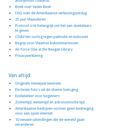
anonymous cowards
Boek over Vader Bush
FAQ over de Amerikaanse verkiezingsuitslag
25 jaar Vlaanderen
Protocol is te belangrijk om het aan stuntelaars
te geven
CD&V ten oorlog tegen palmolie en kokosvet
Begrip voor Vlaamse bekommernissen
Air Force One at the Reagan Library
Privacyverklaring
Van altijd:
Originele nieuwjaarswensen
De beste foto's uit de shame-betoging
Evolutieleer voor beginners
Zomertijd, wintertijd en astronomische tijd
Amerikaanse bedrijven vormen geen bedreiging
voor een open internet
10 nieuwe uitvindingen die de wereld gaan
veranderen