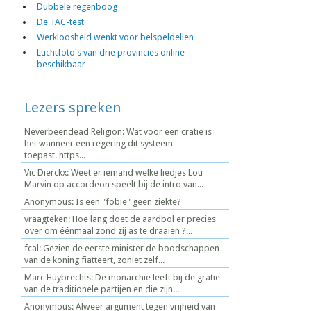
Dubbele regenboog
De TAC-test
Werkloosheid wenkt voor belspeldellen
Luchtfoto's van drie provincies online
beschikbaar
Lezers spreken
Neverbeendead Religion: Wat voor een cratie is
het wanneer een regering dit systeem
toepast. https...
Vic Dierckx: Weet er iemand welke liedjes Lou
Marvin op accordeon speelt bij de intro van...
Anonymous: Is een "fobie" geen ziekte?
vraagteken: Hoe lang doet de aardbol er precies
over om éénmaal zond zij as te draaien ?...
fcal: Gezien de eerste minister de boodschappen
van de koning fiatteert, zoniet zelf...
Marc Huybrechts: De monarchie leeft bij de gratie
van de traditionele partijen en die zijn...
Anonymous: Alweer argument tegen vrijheid van