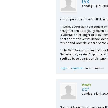
LVB
zondag, 5 juni, 200
Aan de persoon die zichzelf de na
1. Gelieve voortaan consequent ond
hetzij met een door jou gekozen ps
ik voortaan niet langer duld dat éé
post onder tien verschillende identit
misleidend voor de andere bezoeke
2. Het Van Dale woordenboek duidt 
Nederlands", en stelt "diplomatiek
geeft de twee begrippen als syno
login
of
registreer
om te reageren
#9489
dof
zondag, 5 juni, 200
Nou, wat Sjarelke daar zegt over Ba