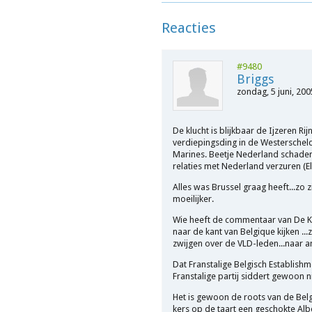
Reacties
#9480
Briggs
zondag, 5 juni, 200
De klucht is blijkbaar de Ijzeren Ri
verdiepingsding in de Westerschel
Marines. Beetje Nederland schaden
relaties met Nederland verzuren (E
Alles was Brussel graag heeft...zo z
moeilijker.
Wie heeft de commentaar van De K
naar de kant van Belgique kijken ..
zwijgen over de VLD-leden...naar an
Dat Franstalige Belgisch Establish
Franstalige partij siddert gewoon n
Het is gewoon de roots van de Belg
kers op de taart een geschokte Albe