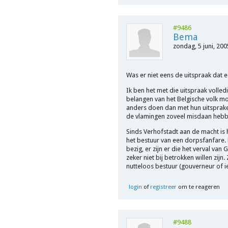
#9486
Bema
zondag, 5 juni, 200
Was er niet eens de uitspraak dat ee
Ik ben het met die uitspraak volled
belangen van het Belgische volk mo
anders doen dan met hun uitspraken
de vlamingen zoveel misdaan hebbe
Sinds Verhofstadt aan de macht is 
het bestuur van een dorpsfanfare. 
bezig, er zijn er die het verval va
zeker niet bij betrokken willen zijn.
nutteloos bestuur (gouverneur of ie
login
of
registreer
om te reageren
#9488