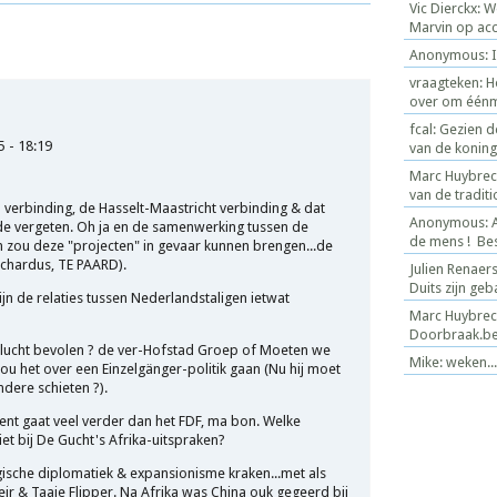
Vic Dierckx: 
Marvin op acco
Anonymous: Is
vraagteken: H
over om éénmaa
fcal: Gezien 
5 - 18:19
van de koning f
Marc Huybrech
van de traditio
jn verbinding, de Hasselt-Maastricht verbinding & dat
Anonymous: Al
de vergeten. Oh ja en de samenwerking tussen de
de mens ! Bes
 zou deze "projecten" in gevaar kunnen brengen...de
lchardus, TE PAARD).
Julien Renaer
Duits zijn ge
ijn de relaties tussen Nederlandstaligen ietwat
Marc Huybrech
Doorbraak.b
lucht bevolen ? de ver-Hofstad Groep of Moeten we
Mike: weken...
.zou het over een Einzelgänger-politik gaan (Nu hij moet
dere schieten ?).
ment gaat veel verder dan het FDF, ma bon. Welke
iet bij De Gucht's Afrika-uitspraken?
ische diplomatiek & expansionisme kraken...met als
ir & Taaie Flipper. Na Afrika was China ouk gegeerd bij