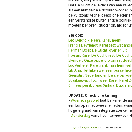
Martens, die persoonlijke vriendsch
Dat De Gucht de leiders van een
failed
als een nuttige beleidsdaad worden b
de VS (zoals Michel deed) of Nederlan
een verstandige buitenlandse politie
moeten behoren (quod non, hic et nunc
Zie ook:
Leo Delcroix: Neen, Karel, neen!
Francis Devriendt: Karel zegt wat and
Herman Boel: De Gucht: over en uit
Hoegin: Karel De Gucht liegt
,
De Gucht
Skender: Onze opperdiplomaat doet 
Luc Verhelst: Karel, ja, ik mag hem wel
Lib Aria: Het lijken wel zeer burgerlijk
Geenstijl: Nederland en België op voe
Struikgewas: Toch weer Karel
,
Karel D
Chinees persbureau Xinhua: Dutch "no
UPDATE: Check the timing:
-
Woensdagavond
laat Balkenende aa
een Europa met twee snelheden, waari
hogere graad van integratie zou kenn
-
Donderdag
vond het interview van H
login
of
registreer
om te reageren