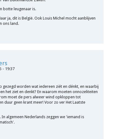
n botte leugenaar is.
aar ja, dit is België. Ook Louis Michel mocht aanblijven
n ons land.
ers
5 - 19:37
 gezegd worden wat iedereen ziét en dénkt, en waarbij
en het ziet en denkt? En waarom moeten onnozeliteiten
rom moet de pers alweer wind opkloppen tot
en duur geen krant meer! Voor zo ver Het Laatste
me. In algemeen Nederlands zeggen we 'iemand is
matisch'.