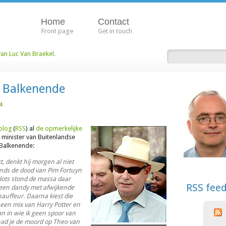
Home
Contact
Front page
Get in touch
van Luc Van Braekel.
t Balkenende
4
blog
(
RSS
) al
de opmerkelijke
h minister van Buitenlandse
Balkenende:
 denkt hij morgen al niet
inds de dood van Pim Fortuyn
lots stond de massa daar
RSS fee
 een dandy met afwijkende
auffeur. Daarna kiest die
een mix van Harry Potter en
an in wie ik geen spoor van
ad je de moord op Theo van