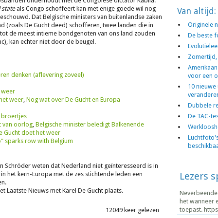
apsbanden onderhoudt met de Congolese dictator Kabila.
 state
als Congo schoffeert kan met enige goede wil nog
Van altijd:
eschouwd. Dat Belgische ministers van buitenlandse zaken
Originele
d (zoals De Gucht deed) schofferen, twee landen die in
k tot de meest intieme bondgenoten van ons land zouden
De beste f
), kan echter niet door de beugel.
Evolutiele
Zomertijd,
Amerikaan
eren denken (aflevering zoveel)
voor een o
10 nieuwe 
 weer
verandere
het weer
,
Nog wat over De Gucht en Europa
Dubbele r
e broertjes
De TAC-te
t van oorlog
,
Belgische minister beledigt Balkenende
Werklooshe
e Gucht doet het weer
Luchtfoto's
" sparks row with Belgium
beschikba
n Schröder weten dat Nederland niet geïnteresseerd is in
n het kern-Europa met de zes stichtende leden een
Lezers 
en.
et Laatste Nieuws met Karel De Gucht plaats.
Neverbeendead
het wanneer e
toepast. https.
12049 keer gelezen