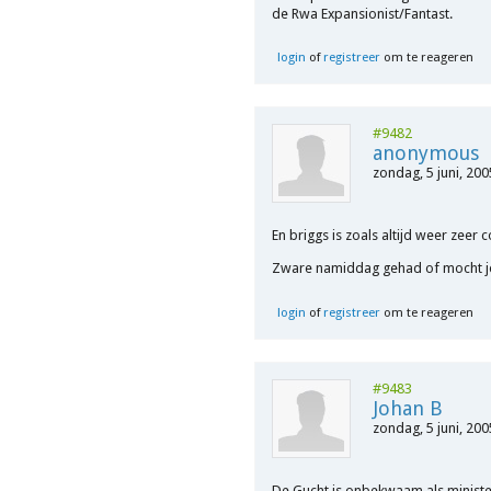
de Rwa Expansionist/Fantast.
login
of
registreer
om te reageren
#9482
anonymous
zondag, 5 juni, 200
En briggs is zoals altijd weer zeer 
Zware namiddag gehad of mocht je 
login
of
registreer
om te reageren
#9483
Johan B
zondag, 5 juni, 200
De Gucht is onbekwaam als ministe