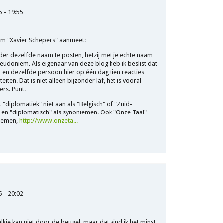
5 - 19:55
am "Xavier Schepers" aanmeet:
er dezelfde naam te posten, hetzij met je echte naam
eudoniem. Als eigenaar van deze blog heb ik beslist dat
n en dezelfde persoon hier op één dag tien reacties
eiten. Dat is niet alleen bijzonder laf, het is vooral
rs. Punt.
"diplomatiek" niet aan als "Belgisch" of "Zuid-
" en "diplomatisch" als synoniemen. Ook "Onze Taal"
niemen,
http://www.onzeta...
5 - 20:02
lkie kan niet door de beugel, maar dat vind ik het minst