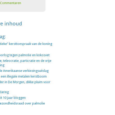
Commentaren
re inhoud
ag:
litieke" kersttoespraak van de koning
orlog tegen palmolie en kokosvet
 teleocratie, particratie en de vrije
ing
e Amerikaanse verkiezingsuitslag
 een illegale metalen kerstboom
der in De Morgen, dikke pluim voor
klaring
it 10 jaar bloggen
ezondheidsraad over palmolie