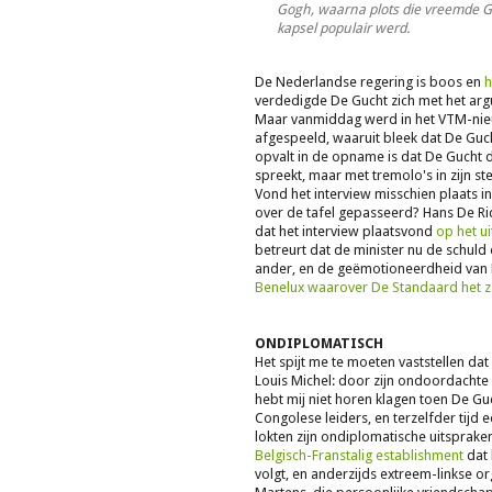
Gogh, waarna plots die vreemde Ge
kapsel populair werd.
De Nederlandse regering is boos en
h
verdedigde De Gucht zich met het arg
Maar vanmiddag werd in het VTM-nieu
afgespeeld, waaruit bleek dat De Guc
opvalt in de opname is dat De Gucht daa
spreekt, maar met tremolo's in zijn st
Vond het interview misschien plaats in
over de tafel gepasseerd? Hans De Rid
dat het interview plaatsvond
op het ui
betreurt dat de minister nu de schuld 
ander, en de geëmotioneerdheid van 
Benelux waarover De Standaard het 
ONDIPLOMATISCH
Het spijt me te moeten vaststellen da
Louis Michel: door zijn ondoordachte
hebt mij niet horen klagen toen De Gu
Congolese leiders, en terzelfder tijd
lokten zijn ondiplomatische uitspraken
Belgisch-Franstalig establishment
dat 
volgt, en anderzijds extreem-linkse or