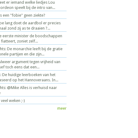
Weet er iemand welke liedjes Lou
rdeon speelt bij de intro van...
 een "fobie" geen ziekte?
oe lang doet de aardbol er precies
l zond zij as te draaien ?...
de eerste minister de boodschappen
iatteert, zoniet zelf...
ts: De monarchie leeft bij de gratie
nele partijen en die zijn...
weer argument tegen vrijheid van
ef toch eens dat een...
s: De huidige leerboeken van het
baseerd op het Hannoveraans. In...
ts: @Mike Alles is verhuisd naar
e
 veel weken ;-)
meer