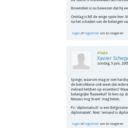
Bovendien is nu bewezen dat hij ee
Ontslag is MI de enige optie hier. M
na het schaden van de belangen va
login
of
registreer
om te reageren
#9484
Xavier Schep
zondag, 5 juni, 200
Sjonge, waarom mag er niet hardop
de betrokkene ook weet dat iedere
invloed hebben op essenties? Waa
belangrijke flauwekul? Ik lees op d
Nieuws nog 'krant' mag heten.
Ps: 'diplomatisch' is een Belgicis
diplomatiek'. Niet: 'iemand is diplo
login
of
registreer
om te reageren