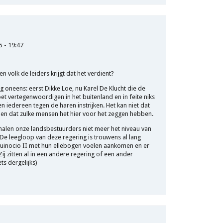
5 - 19:47
n volk de leiders krijgt dat het verdient?
ig oneens: eerst Dikke Loe, nu Karel De Klucht die de
et vertegenwoordigen in het buitenland en in feite niks
 iedereen tegen de haren instrijken. Het kan niet dat
n dat zulke mensen het hier voor het zeggen hebben.
halen onze landsbestuurders niet meer het niveau van
De leegloop van deze regering is trouwens al lang
n Guinocio II met hun ellebogen voelen aankomen en er
 Zij zitten al in een andere regering of een ander
ts dergelijks)