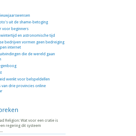
 nieuwjaarswensen
oto's uit de shame-betoging
er voor beginners
 wintertijd en astronomische tijd
se bedrijven vormen geen bedreiging
pen internet
uitvindingen die de wereld gaan
n
egenboog
st
id wenkt voor belspeldellen
 van drie provincies online
ar
spreken
 Religion: Wat voor een cratie is
en regering dit systeem
..