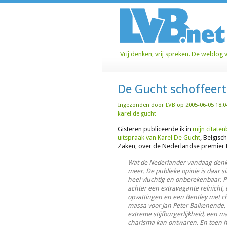
Vrij denken, vrij spreken. De weblog 
De Gucht schoffeer
Ingezonden door
LVB
op 2005-06-05 18:0
karel de gucht
Gisteren publiceerde ik in
mijn citaten
uitspraak van Karel De Gucht
, Belgisc
Zaken, over de Nederlandse premier 
Wat de Nederlander vandaag denkt,
meer. De publieke opinie is daar s
heel vluchtig en onberekenbaar. P
achter een extravagante relnicht,
opvattingen en een Bentley met ch
massa voor Jan Peter Balkenende, 
extreme stijfburgerlijkheid, een m
charisma kan ontwaren. En toen h