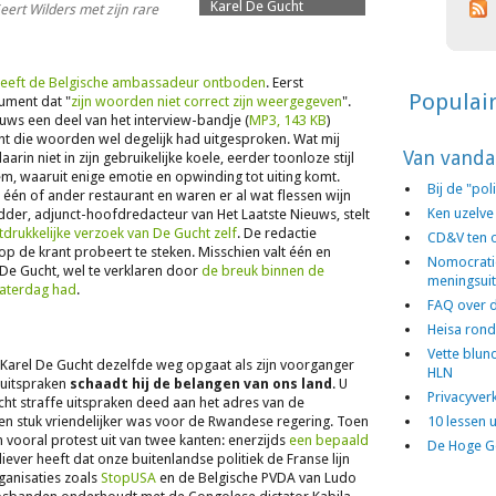
Karel De Gucht
ert Wilders met zijn rare
eeft de Belgische ambassadeur ontboden
. Eerst
Populai
ument dat "
zijn woorden niet correct zijn weergegeven
".
ws een deel van het interview-bandje (
MP3, 143 KB
)
ht die woorden wel degelijk had uitgesproken. Wat mij
Van vanda
rin niet in zijn gebruikelijke koele, eerder toonloze stijl
em, waaruit enige emotie en opwinding tot uiting komt.
Bij de "po
 één of ander restaurant en waren er al wat flessen wijn
Ken uzelve
der, adjunct-hoofdredacteur van Het Laatste Nieuws, stelt
tdrukkelijke verzoek van De Gucht zelf
. De redactie
CD&V ten o
op de krant probeert te steken. Misschien valt één en
Nomocratie,
De Gucht, wel te verklaren door
de breuk binnen de
meningsuit
zaterdag had
.
FAQ over d
Heisa rond
Vette blun
t Karel De Gucht dezelfde weg opgaat als zijn voorganger
HLN
 uitspraken
schaadt hij de belangen van ons land
. U
Privacyver
cht straffe uitspraken deed aan het adres van de
 een stuk vriendelijker was voor de Rwandese regering. Toen
10 lessen u
 vooral protest uit van twee kanten: enerzijds
een bepaald
De Hoge G
liever heeft dat onze buitenlandse politiek de Franse lijn
ganisaties zoals
StopUSA
en de Belgische PVDA van Ludo