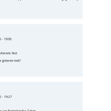
5 - 19:05
coherent. Not
gisteren niet?
5 - 19:27
r van Buitenlandse Zaken.